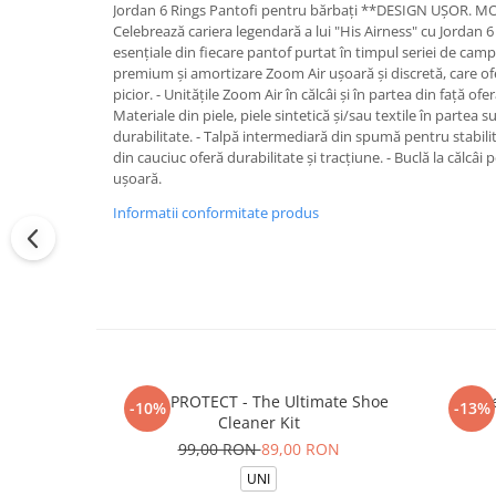
Jordan 6 Rings Pantofi pentru bărbați **DESIGN UȘOR.
Celebrează cariera legendară a lui "His Airness" cu Jordan 6
esențiale din fiecare pantof purtat în timpul seriei de camp
premium și amortizare Zoom Air ușoară și discretă, care o
picior. - Unitățile Zoom Air în călcâi și în partea din față of
Materiale din piele, piele sintetică și/sau textile în partea 
durabilitate. - Talpă intermediară din spumă pentru stabilit
din cauciuc oferă durabilitate și tracțiune. - Buclă la călcâi 
ușoară.
Informatii conformitate produs
CREP PROTECT - The Ultimate Shoe
Sos
-10%
-13%
Cleaner Kit
99,00 RON
89,00 RON
UNI