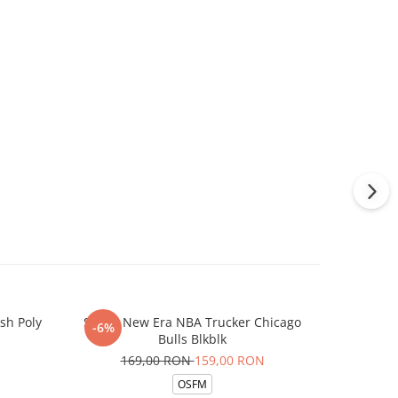
sh Poly
Sapca New Era NBA Trucker Chicago
Sosete Jor
-6%
-13%
Bulls Blkblk
169,00 RON
159,00 RON
14
OSFM