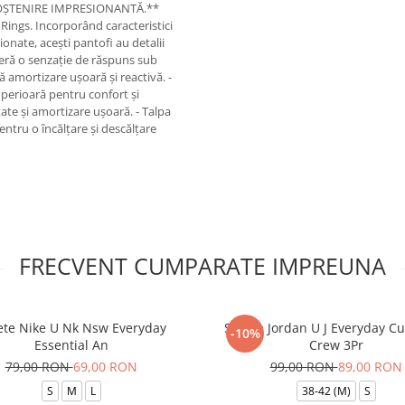
 MOȘTENIRE IMPRESIONANTĂ.**
 Rings. Incorporând caracteristici
ionate, acești pantofi au detalii
feră o senzație de răspuns sub
eră amortizare ușoară și reactivă. -
superioară pentru confort și
ate și amortizare ușoară. - Talpa
pentru o încălțare și descălțare
FRECVENT CUMPARATE IMPREUNA
ete Nike U Nk Nsw Everyday
Sosete Jordan U J Everyday Cu
-10%
Essential An
Crew 3Pr
79,00 RON
69,00 RON
99,00 RON
89,00 RON
S
M
L
38-42 (M)
S