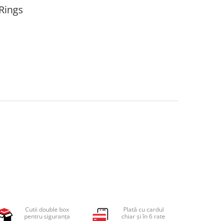
 Rings
Cutii double box
Plată cu cardul
pentru siguranța
chiar și în 6 rate