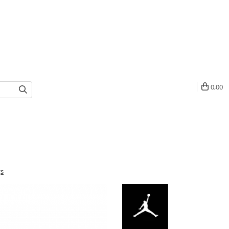
0,00
gs