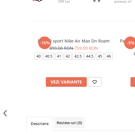
399 Lei
aceeași zi!
Pantofi sport Nike Air Max Dn Roam
Pantofi
-16%
-5%
899,00 RON
759,00 RON
40
40.5
41
42
42.5
44.5
45
46
VEZI VARIANTE
Review-uri
(0)
Descriere