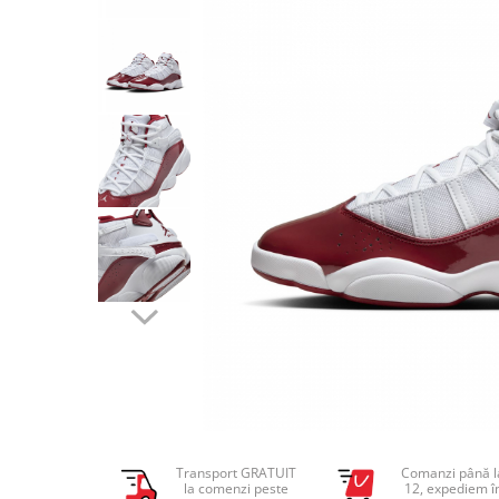
Tricouri copii
Pantaloni lungi copii
Bluze copii
Geci si veste copii
Pantaloni scurti Copii
Accesorii
Ingrijire incaltaminte
Sosete
Sepci
Rucsaci
Caciuli
Genti si borsete
Transport GRATUIT
Comanzi până l
la comenzi peste
12, expediem î