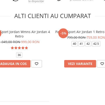
la dispoziție
ALTI CLIENTI AU CUMPARAT
 Sport Jordan Wmns Air Jordan 4
Pantofi Sport Air Jordan 1 Retr
-5%
Retro
799,00 RON
759,00 RON
1.049,00 RON
999,00 RON
40
41
42
42.5
36
ADAUGA IN COS
VEZI VARIANTE