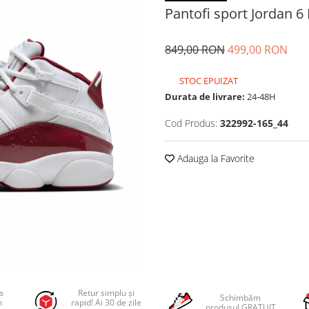
Pantofi sport Jordan 6
849,00 RON
499,00 RON
STOC EPUIZAT
Durata de livrare:
24-48H
Cod Produs:
322992-165_44
Adauga la Favorite
a
Retur simplu și
Schimbăm
n
rapid! Ai 30 de zile
produsul GRATUIT