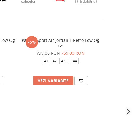
coletelor
fără dobândă
o Low Og
Pantofi Sport Air Jordan 1 Retro Low Og
Pantofi S
-5%
-26%
Gc
949,
799,00 RON
759,00 RON
40.5
41
42
42.5
44
VEZI VARIANTE
VEZI