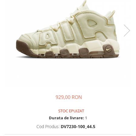
Tricouri copii
Pantaloni lungi copii
Bluze copii
Geci si veste copii
Pantaloni scurti Copii
Accesorii
Ingrijire incaltaminte
Sosete
Sepci
Rucsaci
Caciuli
Genti si borsete
929,00 RON
STOC EPUIZAT
Durata de livrare:
1
Cod Produs:
DV7230-100_44.5