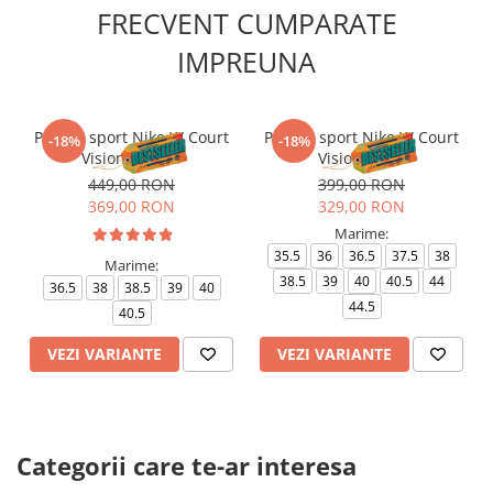
FRECVENT CUMPARATE
IMPREUNA
Pantofi sport Nike W Court
Pantofi sport Nike W Court
-18%
-18%
Vision Alta Ltr
Vision Lo Be
449,00 RON
399,00 RON
369,00 RON
329,00 RON
Marime:
35.5
36
36.5
37.5
38
Marime:
38.5
39
40
40.5
44
36.5
38
38.5
39
40
44.5
40.5
VEZI VARIANTE
VEZI VARIANTE
Categorii care te-ar interesa