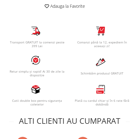
Adauga la Favorite
Transport GRATUIT la comenzi peste
Comanzi până la 12, expediem în
399 Lei
aceeași zi!
Retur simplu și rapid! Ai 30 de zile la
Schimbăm produsul GRATUIT
dispoziție
Cutii double box pentru siguranța
Plată cu cardul chiar și în 6 rate fără
coletelor
dobândă
ALTI CLIENTI AU CUMPARAT