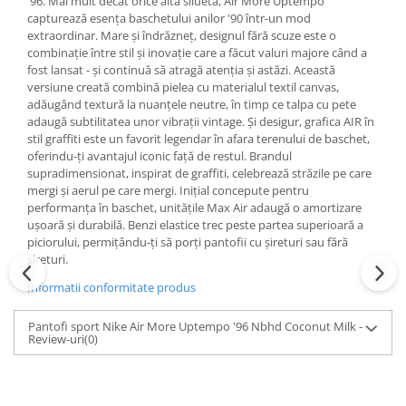
'96. Mai mult decât orice altă siluetă, Air More Uptempo
capturează esența baschetului anilor '90 într-un mod
extraordinar. Mare și îndrăzneț, designul fără scuze este o
combinație între stil și inovație care a făcut valuri majore când a
fost lansat - și continuă să atragă atenția și astăzi. Această
versiune creată combină pielea cu materialul textil canvas,
adăugând textură la nuanțele neutre, în timp ce talpa cu pete
adaugă subtilitatea unor vibrații vintage. Și desigur, grafica AIR în
stil graffiti este un favorit legendar în afara terenului de baschet,
oferindu-ți avantajul iconic față de restul. Brandul
supradimensionat, inspirat de graffiti, celebrează străzile pe care
mergi și aerul pe care mergi. Inițial concepute pentru
performanța în baschet, unitățile Max Air adaugă o amortizare
ușoară și durabilă. Benzi elastice trec peste partea superioară a
piciorului, permițându-ți să porți pantofii cu șireturi sau fără
șireturi.
Informatii conformitate produs
Pantofi sport Nike Air More Uptempo '96 Nbhd Coconut Milk -
Review-uri
(0)