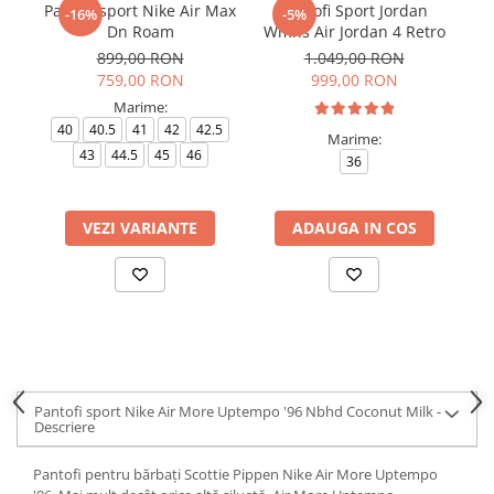
Pantofi sport Nike Air Max
Pantofi Sport Jordan
Pa
-16%
-5%
Dn Roam
Wmns Air Jordan 4 Retro
899,00 RON
1.049,00 RON
759,00 RON
999,00 RON
Marime:
40
40.5
41
42
42.5
Marime:
43
44.5
45
46
36
VEZI VARIANTE
ADAUGA IN COS
Pantofi sport Nike Air More Uptempo '96 Nbhd Coconut Milk -
Descriere
Pantofi pentru bărbați Scottie Pippen Nike Air More Uptempo