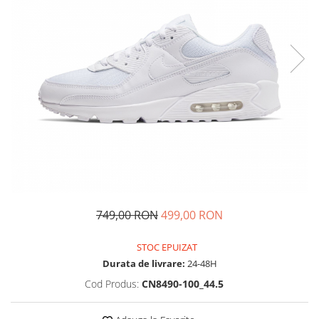
Tricouri copii
Pantaloni lungi copii
Bluze copii
Geci si veste copii
Pantaloni scurti Copii
Accesorii
Ingrijire incaltaminte
Sosete
Sepci
Rucsaci
Caciuli
749,00 RON
499,00 RON
Genti si borsete
STOC EPUIZAT
Durata de livrare:
24-48H
Cod Produs:
CN8490-100_44.5