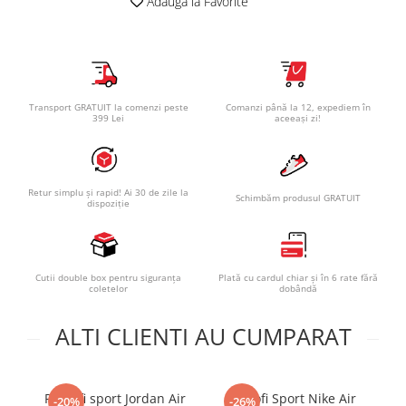
Adauga la Favorite
Transport GRATUIT la comenzi peste
Comanzi până la 12, expediem în
399 Lei
aceeași zi!
Retur simplu și rapid! Ai 30 de zile la
Schimbăm produsul GRATUIT
dispoziție
Cutii double box pentru siguranța
Plată cu cardul chiar și în 6 rate fără
coletelor
dobândă
ALTI CLIENTI AU CUMPARAT
Pantofi sport Jordan Air
Pantofi Sport Nike Air
-20%
-26%