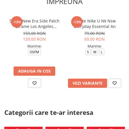
IMPREUNA
Sapca New Era Side Patch
Sosete Nike U Nk Nsw
-13%
-13%
Eframe Los Angeles
Everyday Essential An
Dodgers Brs
159,00 RON
79,00 RON
139,00 RON
69,00 RON
Marime:
Marime:
OSFM
S
M
L
ADAUGA IN COS
VEZI VARIANTE
Categorii care te-ar interesa