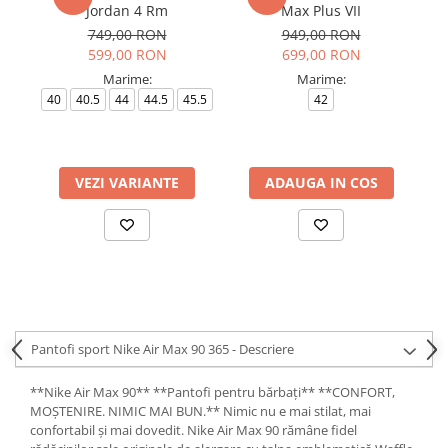
Jordan 4 Rm
Max Plus VII
749,00 RON
949,00 RON
599,00 RON
699,00 RON
Marime:
Marime:
40
40.5
44
44.5
45.5
42
VEZI VARIANTE
ADAUGA IN COS
Pantofi sport Nike Air Max 90 365 - Descriere
**Nike Air Max 90** **Pantofi pentru bărbați** **CONFORT,
MOȘTENIRE. NIMIC MAI BUN.** Nimic nu e mai stilat, mai
confortabil și mai dovedit. Nike Air Max 90 rămâne fidel