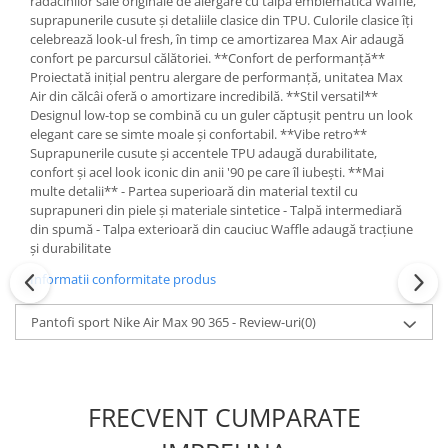
rădăcinilor sale originale de alergare cu talpa emblematică Waffle,
suprapunerile cusute și detaliile clasice din TPU. Culorile clasice îți
celebrează look-ul fresh, în timp ce amortizarea Max Air adaugă
confort pe parcursul călătoriei. **Confort de performanță**
Proiectată inițial pentru alergare de performanță, unitatea Max
Air din călcâi oferă o amortizare incredibilă. **Stil versatil**
Designul low-top se combină cu un guler căptușit pentru un look
elegant care se simte moale și confortabil. **Vibe retro**
Suprapunerile cusute și accentele TPU adaugă durabilitate,
confort și acel look iconic din anii '90 pe care îl iubești. **Mai
multe detalii** - Partea superioară din material textil cu
suprapuneri din piele și materiale sintetice - Talpă intermediară
din spumă - Talpa exterioară din cauciuc Waffle adaugă tracțiune
și durabilitate
Informatii conformitate produs
Pantofi sport Nike Air Max 90 365 - Review-uri
(0)
FRECVENT CUMPARATE