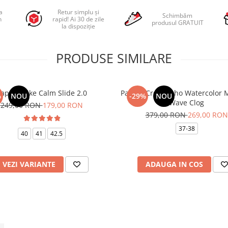
a
Retur simplu și
Schimbăm
n
rapid! Ai 30 de zile
produsul GRATUIT
la dispoziție
PRODUSE SIMILARE
apuci Nike Calm Slide 2.0
Papuci Crocs Echo Watercolor 
%
NOU
-29%
NOU
Wave Clog
249,00 RON
179,00 RON
379,00 RON
269,00 RON
37-38
40
41
42.5
VEZI VARIANTE
ADAUGA IN COS