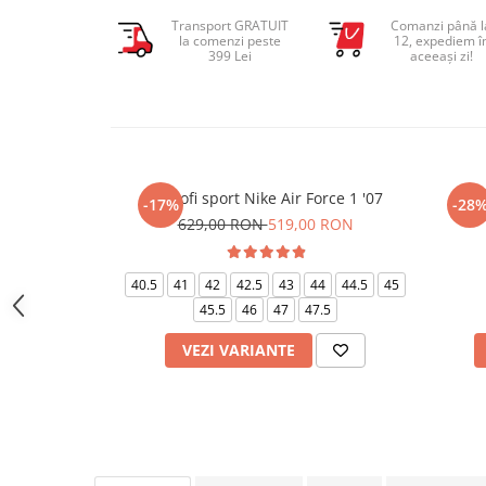
Transport GRATUIT
Comanzi până l
la comenzi peste
12, expediem î
399 Lei
aceeași zi!
Pantofi sport Nike Air Force 1 '07
P
-17%
-28
629,00 RON
519,00 RON
40.5
41
42
42.5
43
44
44.5
45
45.5
46
47
47.5
VEZI VARIANTE