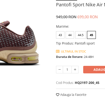
Pantofi Sport Nike Air 
949,00 RON
699,00 RON
Marime
:
43
44
44.5
45
Tip Produs
:
Pantofi sport
ULTIMUL IN STOC
Durata de livrare:
24-48H
ADAUG
Cod Produs:
HQ2197-200_45
Adauga la Favorite