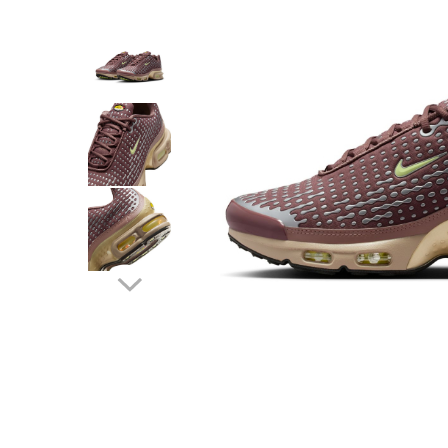
Tricouri copii
Pantaloni lungi copii
Bluze copii
Geci si veste copii
Pantaloni scurti Copii
Accesorii
Ingrijire incaltaminte
Sosete
Sepci
Rucsaci
Caciuli
Genti si borsete