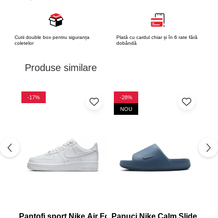
Cutii double box pentru siguranța
Plată cu cardul chiar și în 6 rate fără
coletelor
dobândă
Produse similare
-17%
-28%
-
NOU
Pantofi sport Nike Air Force 1 '07
Papuci Nike Calm Slide 2.0
Pan