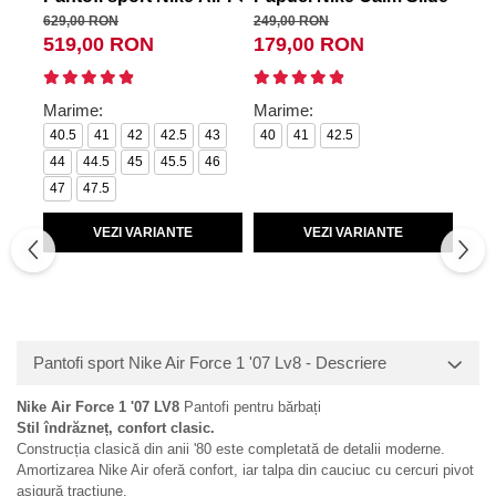
629,00 RON
249,00 RON
599,
519,00 RON
179,00 RON
53
Mar
38.
Marime:
Marime:
43
40.5
41
42
42.5
43
40
41
42.5
46
44
44.5
45
45.5
46
47
47.5
VEZI VARIANTE
VEZI VARIANTE
Pantofi sport Nike Air Force 1 '07 Lv8 - Descriere
Nike Air Force 1 '07 LV8
Pantofi pentru bărbați
Stil îndrăzneț, confort clasic.
Construcția clasică din anii '80 este completată de detalii moderne.
Amortizarea Nike Air oferă confort, iar talpa din cauciuc cu cercuri pivot
asigură tracțiune.