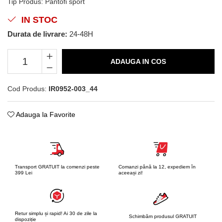
Tip Produs
:
Pantofi sport
IN STOC
Durata de livrare:
24-48H
ADAUGA IN COS
Cod Produs:
IR0952-003_44
Adauga la Favorite
Transport GRATUIT la comenzi peste
Comanzi până la 12, expediem în
399 Lei
aceeași zi!
Retur simplu și rapid! Ai 30 de zile la
Schimbăm produsul GRATUIT
dispoziție