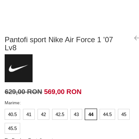
Tricouri copii
Pantaloni lungi copii
Bluze copii
Geci si veste copii
Pantaloni scurti Copii
Pantofi sport Nike Air Force 1 '07
Accesorii
Lv8
Ingrijire incaltaminte
Sosete
Sepci
Rucsaci
Caciuli
629,00 RON
569,00 RON
Genti si borsete
Marime
:
40.5
41
42
42.5
43
44
44.5
45
45.5