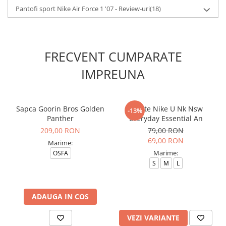
Pantofi sport Nike Air Force 1 '07 - Review-uri
(18)
FRECVENT CUMPARATE
IMPREUNA
Sapca Goorin Bros Golden
Sosete Nike U Nk Nsw
-13%
Panther
Everyday Essential An
209,00 RON
79,00 RON
69,00 RON
Marime:
Marime:
OSFA
S
M
L
ADAUGA IN COS
VEZI VARIANTE