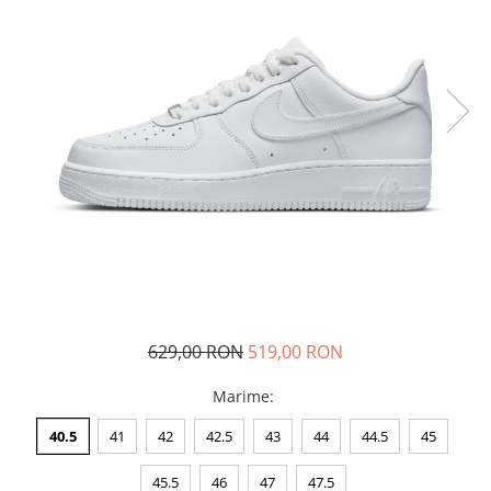
Tricouri copii
Pantaloni lungi copii
Bluze copii
Geci si veste copii
Pantaloni scurti Copii
Accesorii
Ingrijire incaltaminte
Sosete
Sepci
Rucsaci
Caciuli
Genti si borsete
629,00 RON
519,00 RON
Marime
:
40.5
41
42
42.5
43
44
44.5
45
45.5
46
47
47.5