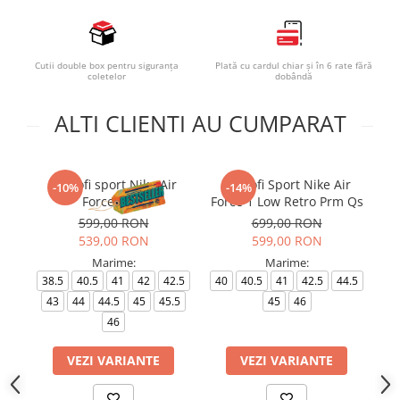
Cutii double box pentru siguranța
Plată cu cardul chiar și în 6 rate fără
coletelor
dobândă
ALTI CLIENTI AU CUMPARAT
Pantofi sport Nike Air
Pantofi Sport Nike Air
-10%
-14%
Force 1 '07
Force 1 Low Retro Prm Qs
599,00 RON
699,00 RON
539,00 RON
599,00 RON
Marime:
Marime:
38.5
40.5
41
42
42.5
40
40.5
41
42.5
44.5
43
44
44.5
45
45.5
45
46
46
VEZI VARIANTE
VEZI VARIANTE