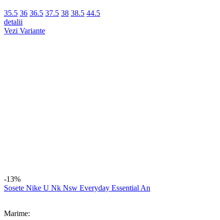
Termeni si conditii
Politica de Confidentialitate
Termeni si Conditii ONEY
Contact
Giveaway
Clienti
Metode de Plata
Politica de Retur
Garantia Produselor
ANPC
Date comerciale
FOOTSNEAKER SRL
J40/6249/2022
RO45901857
Strada Brasov 25L
Bucuresti, Bucuresti
Cod CAEN: 4791