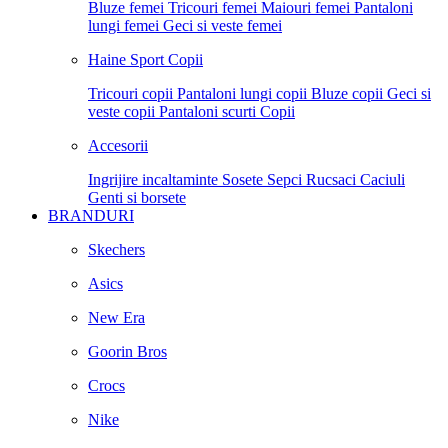
Bluze femei
Tricouri femei
Maiouri femei
Pantaloni
lungi femei
Geci si veste femei
Haine Sport Copii
Tricouri copii
Pantaloni lungi copii
Bluze copii
Geci si
veste copii
Pantaloni scurti Copii
Accesorii
Ingrijire incaltaminte
Sosete
Sepci
Rucsaci
Caciuli
Genti si borsete
BRANDURI
Skechers
Asics
New Era
Goorin Bros
Crocs
Nike