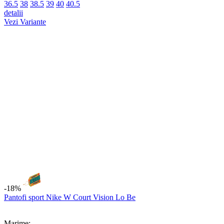
Adauga in cos
-13%
Sosete Nike W Everyday Plus Ltwt Foot 3Pr
Marime:
46-50 (XL)
detalii
Adauga in cos
Ultimele produse vizualizate
Categorii care te-ar interesa