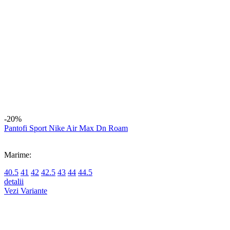
Marime:
35.5
36
36.5
37.5
38
38.5
39
40
40.5
44
44.5
detalii
Vezi Variante
-18%
Pantofi sport Nike W Court Vision Lo Be
Marime:
35.5
36
36.5
37.5
38
38.5
44.5
detalii
Vezi Variante
-13%
Sosete Nike U Nk Nsw Everyday Essential An
Marime:
S
M
L
detalii