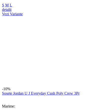
©Copyright FOOTSNEAKER SRL 2026
Platforma E-commerce
by Gomag
Compara produse
Trebuie sa mai adaugi cel putin un produs pentru a compara
produse.
A fost adaugat la favorite!
A fost sters din favorite!