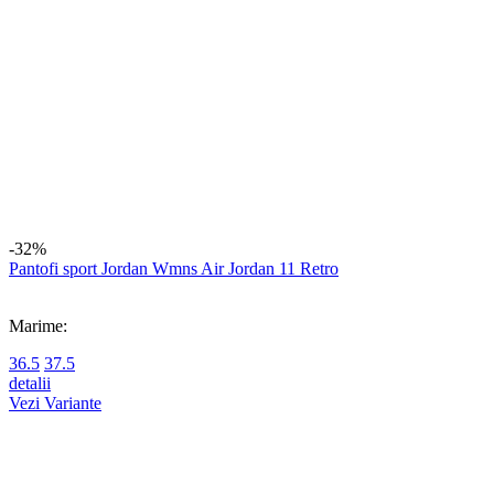
Vezi Variante
-10%
Sosete Jordan U J Everyday Cush Poly Crew 3Pr
Marime:
38-42 (M)
S
detalii
Vezi Variante
-27%
Pantaloni Jordan M J Df Sprt Stmt Air Flc Pant
Marime:
XS
S
detalii
Vezi Variante
-30%
Bluza cu fermoar Jordan M J Df Sprt Stmt Air Flc Fz