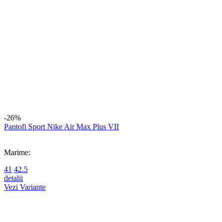
Scrie un review
Review-ul a fost trimis cu succes.
Frecvent cumparate impreuna
-18%
Pantofi sport Nike W Court Vision Alta Ltr
(1)
Marime:
36.5
38
38.5
39
40
40.5
detalii
Vezi Variante
-18%
Pantofi sport Nike W Court Vision Lo Be