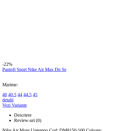
Marime:
XS
S
L
detalii
Vezi Variante
-13%
Sosete Jordan U J Ed Poly Crew Jor 6Pr - 144
Marime:
42-46 (L)
detalii
Adauga in cos
-13%
Sosete Nike 3Ppk Women's Lightweight Footie
Marime:
34-38 (S)
38-42 (M)
detalii