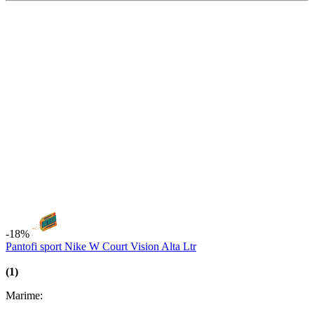
Marime:
M
detalii
Adauga in cos
-36%
Pantaloni lungi Jordan M J Df Sprt Hoop Flc Pant
Marime:
S
M
L
XL
detalii
Vezi Variante
-10%
Sosete Jordan U J Everyday Cush Poly Ankle 3Pr - 144
Marime:
38-42 (M)
detalii