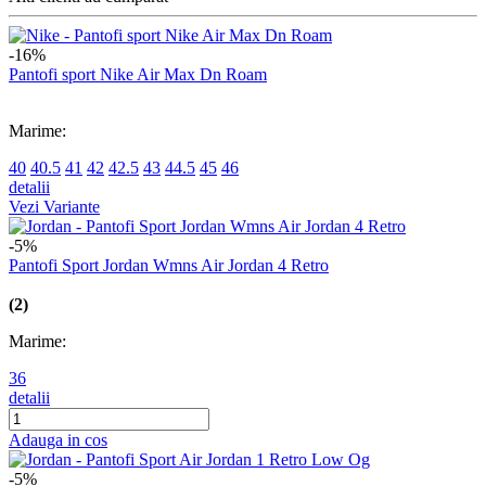
-16%
Pantofi sport Nike Air Max Dn Roam
Marime:
40
40.5
41
42
42.5
43
44.5
45
46
detalii
Vezi Variante
-5%
Pantofi Sport Jordan Wmns Air Jordan 4 Retro
(2)
Marime:
36
detalii
Adauga in cos
-5%