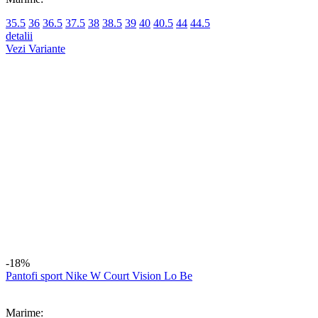
Newsletter
Nu rata ofertele si promotiile noastre
Vreau sa primesc newsletter cu promotiile magazinului. Afla mai
multe in
Politica de Confidentialitate
Social
Urmareste-ne in social media
Suport clienti
Luni-Vineri 09-17
0750882837
contact@sneakerit.ro
Magazinul meu
Despre noi