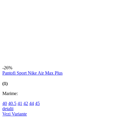
Marime:
40.5
41
42
42.5
43
44
44.5
detalii
Vezi Variante
-32%
Pantofi sport Jordan Wmns Air Jordan 11 Retro
Marime:
36.5
37.5
detalii
Vezi Variante
-22%
Pantofi Sport Nike Air Max Dn Se
Marime:
40
40.5
44
44.5
45