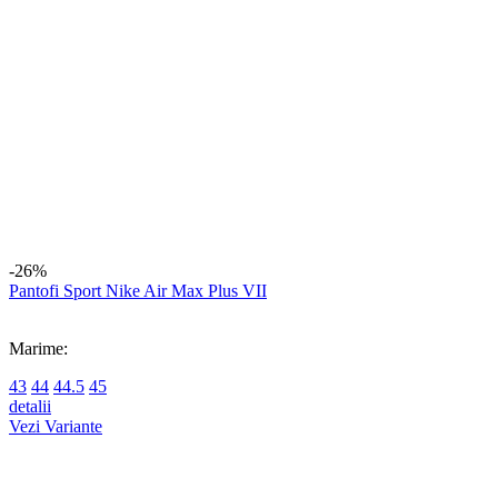
Marime:
43
44
44.5
45
detalii
Vezi Variante
-20%
Pantofi sport Air Jordan 11 Retro Low
Marime:
41
42
42.5
44
44.5
detalii
Vezi Variante
-26%
Pantofi Sport Nike Air Max Plus
(1)
Marime: