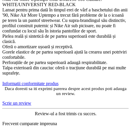
Vezi Variante
-13%
Sosete Nike U Nk Everyday Ltwt Ns 3Pr
Marime:
34-38 (S)
46-50 (XL)
detalii
Vezi Variante
-17%
Pantofi sport Nike Zoom Vomero Roam
Marime:
38.5
39
40
41
42
42.5
45
detalii
Vezi Variante
-29%
Hanorac Jordan M J Mvp Hbr Flc Po