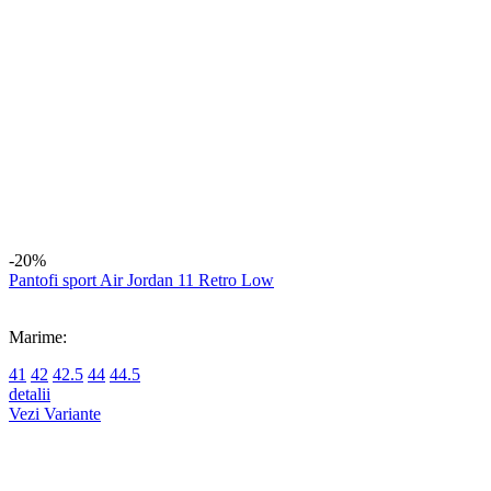
40
40.5
41
42
44
45
detalii
Vezi Variante
-26%
Pantofi Sport Nike Air Max Plus
Marime:
40.5
42.5
44.5
45
detalii
Vezi Variante
-26%
Pantofi Sport Nike Air Max Plus VII
Marime:
41
42.5
detalii
Vezi Variante
-20%
Pantofi Sport Nike Air Max Dn Roam