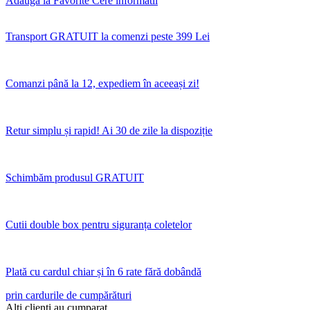
Adauga la Favorite
Cere informatii
Transport GRATUIT la comenzi peste 399 Lei
Comanzi până la 12, expediem în aceeași zi!
Retur simplu și rapid! Ai 30 de zile la dispoziție
Schimbăm produsul GRATUIT
Cutii double box pentru siguranța coletelor
Plată cu cardul chiar și în 6 rate fără dobândă
prin cardurile de cumpărături
Alti clienti au cumparat