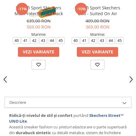
Pantofi Sport Skechers
Pantofi Sport Skechers
P
-11%
-10%
Max Protect - Fast Track
Uno - Suited On Air
639,00 RON
409,00 RON
569,00 RON
369,00 RON
Marime:
Marime:
40
41
42
43
44
45
40
41
42
43
44
45
VEZI VARIANTE
VEZI VARIANTE
Descriere
Ridică-ți nivelul de stil și confort
purtând
Skechers Street™
UNO Lite
.
Această sneaker fashion cu
șireturi elastice
are o parte superioară
din
durabuck sintetic
cu detalii metalice, sistem de închidere