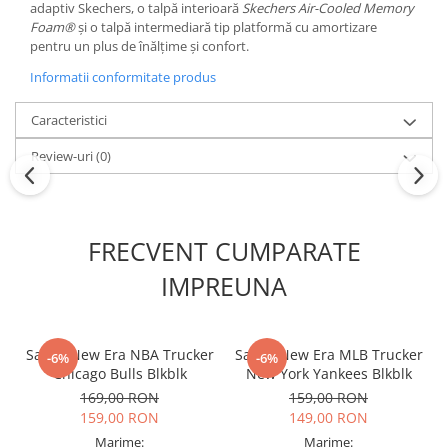
adaptiv Skechers, o talpă interioară
Skechers Air-Cooled Memory
Foam®
și o talpă intermediară tip platformă cu amortizare
pentru un plus de înălțime și confort.
Informatii conformitate produs
Caracteristici
Review-uri
(0)
FRECVENT CUMPARATE
IMPREUNA
Sapca New Era NBA Trucker
Sapca New Era MLB Trucker
-6%
-6%
Chicago Bulls Blkblk
New York Yankees Blkblk
169,00 RON
159,00 RON
159,00 RON
149,00 RON
Marime:
Marime: