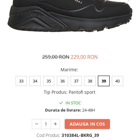
Tricouri copii
Pantaloni lungi copii
Bluze copii
Geci si veste copii
Pantaloni scurti Copii
Accesorii
Ingrijire incaltaminte
259,00 RON
229,00 RON
Sosete
Marime
:
Sepci
Rucsaci
33
34
35
36
37
38
39
40
Caciuli
Tip Produs
:
Pantofi sport
Genti si borsete
IN STOC
Durata de livrare:
24-48H
ADAUGA IN COS
Cod Produs:
310384L-BKRG_39