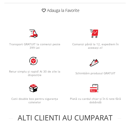
Adauga la Favorite
Transport GRATUIT la comenzi peste
Comanzi până la 12, expediem în
399 Lei
aceeași zi!
Retur simplu și rapid! Ai 30 de zile la
Schimbăm produsul GRATUIT
dispoziție
Cutii double box pentru siguranța
Plată cu cardul chiar și în 6 rate fără
coletelor
dobândă
ALTI CLIENTI AU CUMPARAT