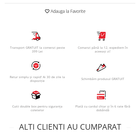
Adauga la Favorite
Transport GRATUIT la comenzi peste
Comanzi până la 12, expediem în
399 Lei
aceeași zi!
Retur simplu și rapid! Ai 30 de zile la
Schimbăm produsul GRATUIT
dispoziție
Cutii double box pentru siguranța
Plată cu cardul chiar și în 6 rate fără
coletelor
dobândă
ALTI CLIENTI AU CUMPARAT