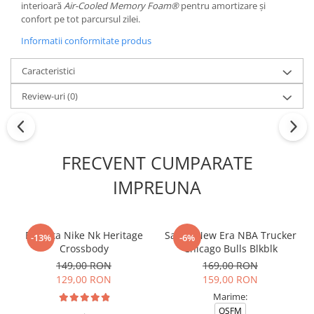
interioară
Air-Cooled Memory Foam®
pentru amortizare și
confort pe tot parcursul zilei.
Informatii conformitate produs
Caracteristici
Review-uri
(0)
FRECVENT CUMPARATE
IMPREUNA
Borseta Nike Nk Heritage
Sapca New Era NBA Trucker
-13%
-6%
Crossbody
Chicago Bulls Blkblk
149,00 RON
169,00 RON
129,00 RON
159,00 RON
Marime:
OSFM