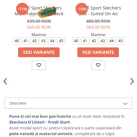
Pantofi Sport Skechers
Pantofi Sport Skechers
P
-11%
-10%
Max Protect - Fast Track
Uno - Suited On Air
M
639,00 RON
409,00 RON
569,00 RON
369,00 RON
Marime:
Marime:
40
41
42
43
44
45
40
41
42
43
44
45
VEZI VARIANTE
VEZI VARIANTE
Descriere
Pune-ți cel mai bun pas înainte
cu un look clasic revitalizat în
Skechers D'Lites® - Fresh Start
.
Acest model sport cu
șireturi clasice
are o parte superioară din
piele netedă și material sintetic
, completată de o talpă