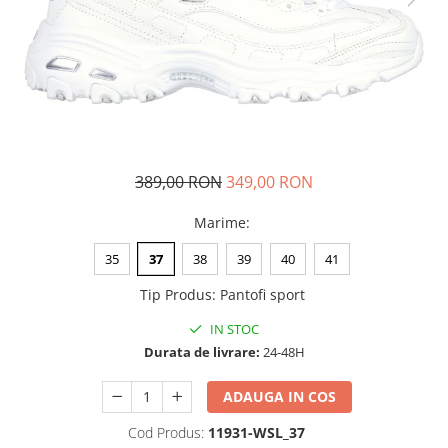
Tricouri copii
Pantaloni lungi copii
Bluze copii
Geci si veste copii
Pantaloni scurti Copii
Accesorii
Ingrijire incaltaminte
389,00 RON
349,00 RON
Sosete
Marime
:
Sepci
Rucsaci
35
37
38
39
40
41
Caciuli
Tip Produs
:
Pantofi sport
Genti si borsete
IN STOC
Durata de livrare:
24-48H
ADAUGA IN COS
Cod Produs:
11931-WSL_37