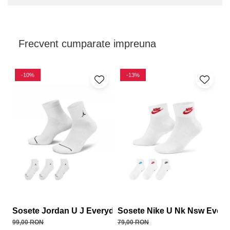
Frecvent cumparate impreuna
-10%
-13%
Sosete Jordan U J Everyday Cush Poly Crew 3Pr
Sosete Nike U Nk Nsw Every
S
99,00 RON
79,00 RON
16