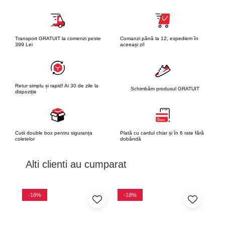
Transport GRATUIT la comenzi peste
Comanzi până la 12, expediem în
399 Lei
aceeași zi!
Retur simplu și rapid! Ai 30 de zile la
Schimbăm produsul GRATUIT
dispoziție
Cutii double box pentru siguranța
Plată cu cardul chiar și în 6 rate fără
coletelor
dobândă
Alti clienti au cumparat
-16%
-18%
-