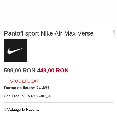
Tricouri copii
Pantaloni lungi copii
Bluze copii
Geci si veste copii
Pantaloni scurti Copii
Pantofi sport Nike Air Max Verse
Accesorii
Ingrijire incaltaminte
Sosete
Sepci
Rucsaci
599,00 RON
449,00 RON
Caciuli
Genti si borsete
STOC EPUIZAT
Durata de livrare:
24-48H
Cod Produs:
FV1302-301_42
Adauga la Favorite