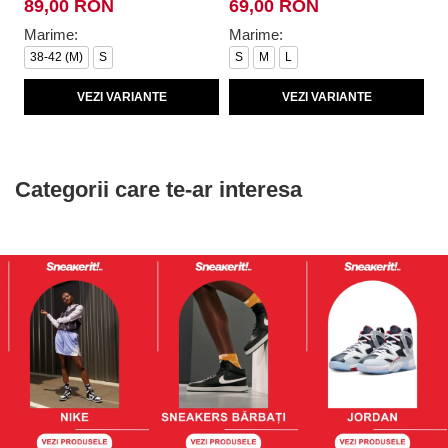
89,00 RON
69,00 RON
1
Marime:
Marime:
M
38-42 (M)
S
S
M
L
VEZI VARIANTE
VEZI VARIANTE
Categorii care te-ar interesa