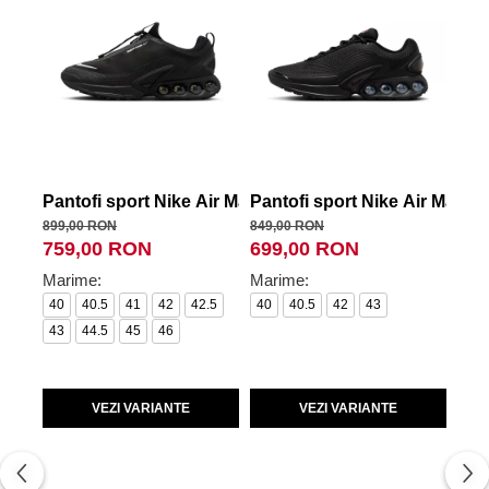
Pantofi sport Nike Air Max Dn Roam
Pantofi sport Nike Air Max D
Pan
899,00 RON
849,00 RON
949,
759,00 RON
699,00 RON
69
Marime:
Marime:
Mar
40
40.5
41
42
42.5
40
40.5
42
43
40.
43
44.5
45
46
44.
VEZI VARIANTE
VEZI VARIANTE