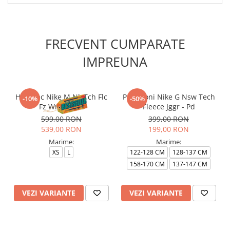
FRECVENT CUMPARATE
IMPREUNA
Hanorac Nike M Nk Tch Flc
Pantaloni Nike G Nsw Tech
-10%
-50%
Fz Wr Hoodie
Fleece Jggr - Pd
599,00 RON
399,00 RON
539,00 RON
199,00 RON
Marime:
Marime:
XS
L
122-128 CM
128-137 CM
158-170 CM
137-147 CM
VEZI VARIANTE
VEZI VARIANTE