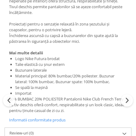
neperiate pe interior) oferă structură, respirabilitate și finețe.
Tivul deschis permite pantalonilor să se așeze confortabil peste
încălțăminte.
Proiectați pentru o senzație relaxată în zona șezutului și
coapselor, pentru o potrivire lejeră.
Închiderea ascunsă cu capsă a buzunarelor din spate ajută la
păstrarea în siguranță a obiectelor mici.
Mai multe detalii
Logo Nike Futura brodat
Talie elastică cu șnur extern
Buzunare laterale
Material principal: 80% bumbac/20% poliester. Buzunar
lateral: 100% bumbac. Buzunar spate: 100% bumbac.
Se spală la mașină
Importat
80% BUMBAC 20% POLIESTER Pantalonii Nike Club French Terry
cu tiv deschis oferă confort, respirabilitate și un look clasic, ideali
pentru ținute casual de zi cu zi.
Informatii conformitate produs
Review-uri
(0)