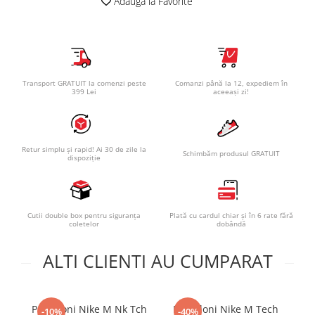
Adauga la Favorite
Transport GRATUIT la comenzi peste
Comanzi până la 12, expediem în
399 Lei
aceeași zi!
Retur simplu și rapid! Ai 30 de zile la
Schimbăm produsul GRATUIT
dispoziție
Cutii double box pentru siguranța
Plată cu cardul chiar și în 6 rate fără
coletelor
dobândă
ALTI CLIENTI AU CUMPARAT
Pantaloni Nike M Nk Tch
Pantaloni Nike M Tech
Pa
-10%
-40%