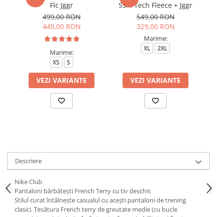
Flc Jggr
Ssnl Tech Fleece + Jggr
499,00 RON
549,00 RON
449,00 RON
329,00 RON
Marime:
XL
2XL
Marime:
XS
S
VEZI VARIANTE
VEZI VARIANTE
Descriere
Nike Club
Pantaloni bărbătești French Terry cu tiv deschis
Stilul curat întâlnește casualul cu acești pantaloni de trening
clasici. Țesătura French terry de greutate medie (cu bucle