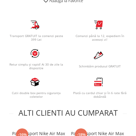
Adauga la Favorite
Transport GRATUIT la comenzi peste
Comanzi până la 12, expediem în
399 Lei
aceeași zi!
Retur simplu și rapid! Ai 30 de zile la
Schimbăm produsul GRATUIT
dispoziție
Cutii double box pentru siguranța
Plată cu cardul chiar și în 6 rate fără
coletelor
dobândă
ALTI CLIENTI AU CUMPARAT
Pantofi sport Nike Air Max
Pantofi sport Nike Air Max
-16%
-18%