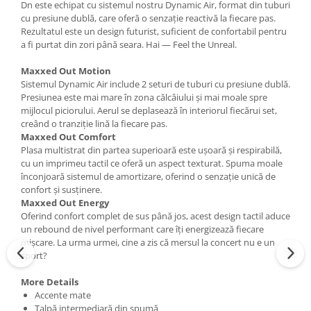
Dn este echipat cu sistemul nostru Dynamic Air, format din tuburi
cu presiune dublă, care oferă o senzație reactivă la fiecare pas.
Rezultatul este un design futurist, suficient de confortabil pentru
a fi purtat din zori până seara. Hai — Feel the Unreal.
Maxxed Out Motion
Sistemul Dynamic Air include 2 seturi de tuburi cu presiune dublă.
Presiunea este mai mare în zona călcâiului și mai moale spre
mijlocul piciorului. Aerul se deplasează în interiorul fiecărui set,
creând o tranziție lină la fiecare pas.
Maxxed Out Comfort
Plasa multistrat din partea superioară este ușoară și respirabilă,
cu un imprimeu tactil ce oferă un aspect texturat. Spuma moale
înconjoară sistemul de amortizare, oferind o senzație unică de
confort și susținere.
Maxxed Out Energy
Oferind confort complet de sus până jos, acest design tactil aduce
un rebound de nivel performant care îți energizează fiecare
mișcare. La urma urmei, cine a zis că mersul la concert nu e un
sport?
More Details
Accente mate
Talpă intermediară din spumă