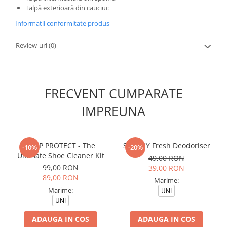
Talpă exterioară din cauciuc
Informatii conformitate produs
Review-uri
(0)
FRECVENT CUMPARATE
IMPREUNA
CREP PROTECT - The
SNEAKY Fresh Deodoriser
-10%
-20%
Ultimate Shoe Cleaner Kit
49,00 RON
99,00 RON
39,00 RON
89,00 RON
Marime:
Marime:
UNI
UNI
ADAUGA IN COS
ADAUGA IN COS