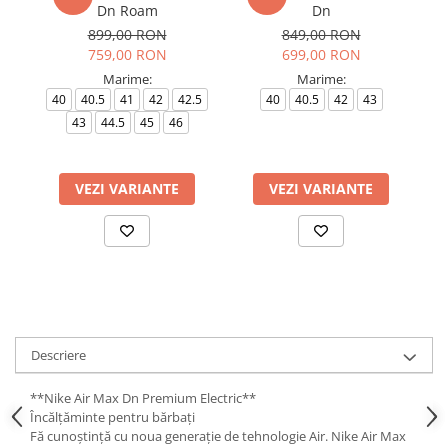
Dn Roam
Dn
899,00 RON
849,00 RON
759,00 RON
699,00 RON
Marime:
Marime:
40
40.5
41
42
42.5
40
40.5
42
43
4
43
44.5
45
46
VEZI VARIANTE
VEZI VARIANTE
Descriere
**Nike Air Max Dn Premium Electric**
Încălțăminte pentru bărbați
Fă cunoștință cu noua generație de tehnologie Air. Nike Air Max