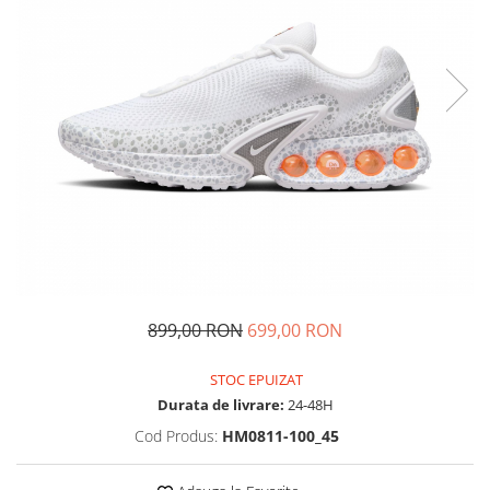
Tricouri copii
Pantaloni lungi copii
Bluze copii
Geci si veste copii
Pantaloni scurti Copii
Accesorii
Ingrijire incaltaminte
Sosete
Sepci
Rucsaci
Caciuli
899,00 RON
699,00 RON
Genti si borsete
STOC EPUIZAT
Durata de livrare:
24-48H
Cod Produs:
HM0811-100_45