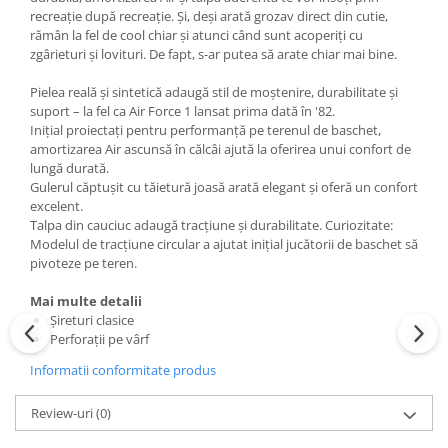
recreație după recreație. Și, deși arată grozav direct din cutie,
rămân la fel de cool chiar și atunci când sunt acoperiți cu
zgârieturi și lovituri. De fapt, s-ar putea să arate chiar mai bine.
Pielea reală și sintetică adaugă stil de moștenire, durabilitate și
suport – la fel ca Air Force 1 lansat prima dată în '82.
Inițial proiectați pentru performanță pe terenul de baschet,
amortizarea Air ascunsă în călcâi ajută la oferirea unui confort de
lungă durată.
Gulerul căptușit cu tăietură joasă arată elegant și oferă un confort
excelent.
Talpa din cauciuc adaugă tracțiune și durabilitate. Curiozitate:
Modelul de tracțiune circular a ajutat inițial jucătorii de baschet să
pivoteze pe teren.
Mai multe detalii
Șireturi clasice
Perforații pe vârf
Informatii conformitate produs
Review-uri
(0)