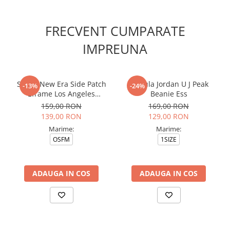
FRECVENT CUMPARATE
IMPREUNA
Sapca New Era Side Patch
Caciula Jordan U J Peak
-13%
-24%
Eframe Los Angeles
Beanie Ess
Dodgers Brs
159,00 RON
169,00 RON
139,00 RON
129,00 RON
Marime:
Marime:
OSFM
1SIZE
ADAUGA IN COS
ADAUGA IN COS