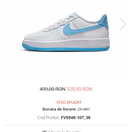
Tricouri copii
Pantaloni lungi copii
Bluze copii
Geci si veste copii
Pantaloni scurti Copii
Accesorii
Ingrijire incaltaminte
Sosete
Sepci
Rucsaci
Caciuli
499,00 RON
329,00 RON
Genti si borsete
STOC EPUIZAT
Durata de livrare:
24-48H
Cod Produs:
FV5948-107_38