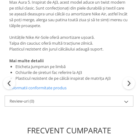
Max Aura 5. Inspirat de AJ3, acest model aduce un twist modern
pe stilul clasic. Sunt confecționați din piele durabilă și textil care
se așează deasupra unui călcâi cu amortizare Nike Air, astfel încât
să poți merge, alerga sau patina toată ziua și să te simți mereu cu
tălpile proaspete.
Unitățile Nike Air-Sole oferă amortizare ușoară.
Talpa din cauciuc oferă multă tracțiune zilnică.
Plasticul rezistent din jurul călcâiului adaugă suport.
Mai multe detalii
Eticheta Jumpman pe limbă
Ochiurile de șireturi fac referire la AJ3
Plasticul rezistent de pe călcâi inspirat de matrița AJ3
Informatii conformitate produs
Review-uri
(0)
FRECVENT CUMPARATE