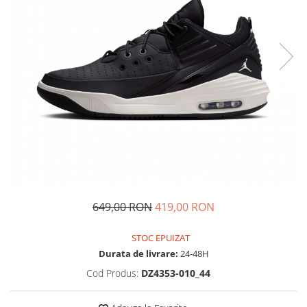
Tricouri copii
Pantaloni lungi copii
Bluze copii
Geci si veste copii
Pantaloni scurti Copii
Accesorii
Ingrijire incaltaminte
Sosete
Sepci
Rucsaci
Caciuli
649,00 RON
419,00 RON
Genti si borsete
STOC EPUIZAT
Durata de livrare:
24-48H
Cod Produs:
DZ4353-010_44