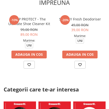
IMPREUNA
CREP PROTECT - The
SNEAKY Fresh Deodoriser
-10%
-20%
Ultimate Shoe Cleaner Kit
49,00 RON
99,00 RON
39,00 RON
89,00 RON
Marime:
Marime:
UNI
UNI
ADAUGA IN COS
ADAUGA IN COS
Categorii care te-ar interesa