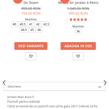
Dn Roam
Wmns Air Jordan 4 Retro
899,00 RON
1.049,00 RON
759,00 RON
999,00 RON
Marime:
40
40.5
41
42
42.5
Marime:
44.5
45
46
36
VEZI VARIANTE
ADAUGA IN COS
Descriere
Jordan Max Aura 5
Pantofi pentru bărbați
Când ai nevoie de un pantof care să fie gata 24/7, trebuie să fie