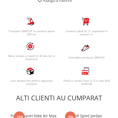
Adauga la Favorite
Transport GRATUIT la comenzi peste
Comanzi până la 12, expediem în
399 Lei
aceeași zi!
Retur simplu și rapid! Ai 30 de zile la
Schimbăm produsul GRATUIT
dispoziție
Cutii double box pentru siguranța
Plată cu cardul chiar și în 6 rate fără
coletelor
dobândă
ALTI CLIENTI AU CUMPARAT
Pantofi sport Nike Air Max
Pantofi Sport Jordan
Pa
-16%
-5%