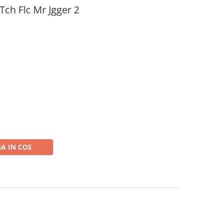
ch Flc Mr Jgger 2
A IN COS