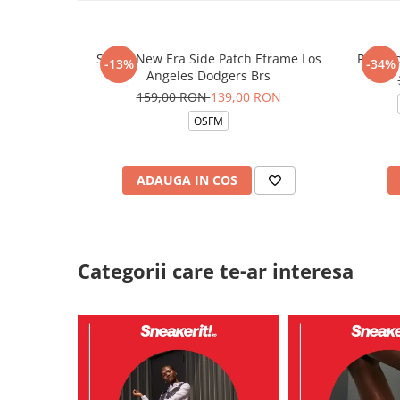
Sapca New Era Side Patch Eframe Los
Pantalo
-13%
-34%
Angeles Dodgers Brs
159,00 RON
139,00 RON
OSFM
ADAUGA IN COS
Categorii care te-ar interesa