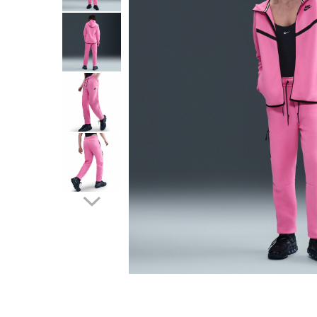
Tricouri copii
Pantaloni lungi copii
Bluze copii
Geci si veste copii
Pantaloni scurti Copii
Accesorii
Ingrijire incaltaminte
Sosete
Sepci
Rucsaci
Caciuli
Genti si borsete