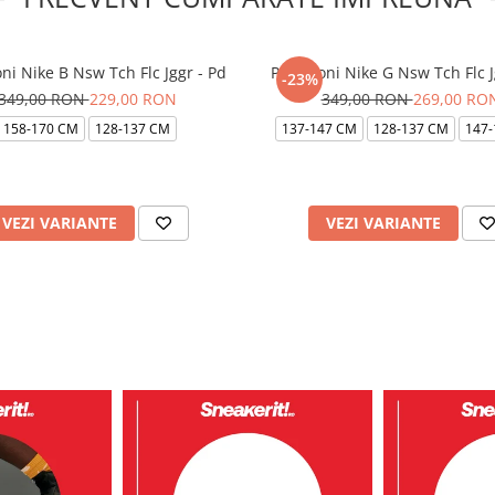
ni Nike B Nsw Tch Flc Jggr - Pd
Pantaloni Nike G Nsw Tch Flc J
-23%
349,00 RON
229,00 RON
349,00 RON
269,00 RO
158-170 CM
128-137 CM
137-147 CM
128-137 CM
147-
VEZI VARIANTE
VEZI VARIANTE