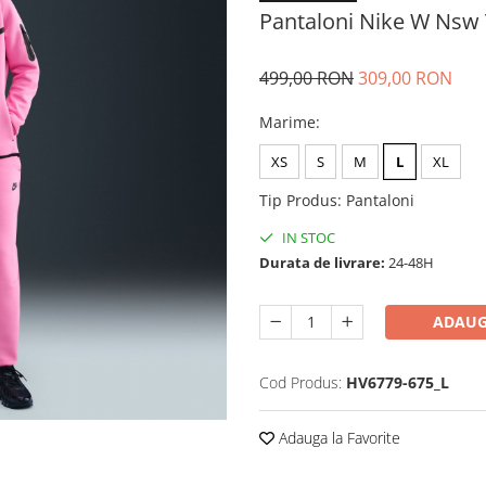
Pantaloni Nike W Nsw T
499,00 RON
309,00 RON
Marime
:
XS
S
M
L
XL
Tip Produs
:
Pantaloni
IN STOC
Durata de livrare:
24-48H
ADAUG
Cod Produs:
HV6779-675_L
Adauga la Favorite