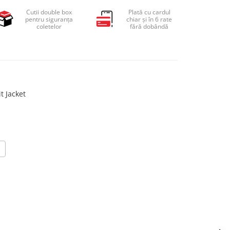
Cutii double box
Plată cu cardul
pentru siguranța
chiar și în 6 rate
coletelor
fără dobândă
t Jacket