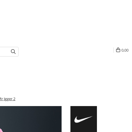
0,00
r Jgger 2