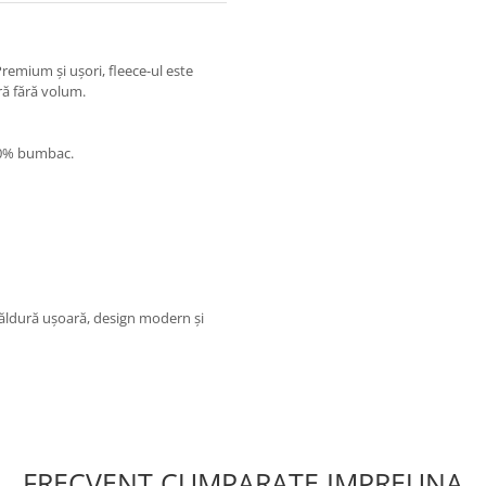
remium și ușori, fleece-ul este
ură fără volum.
00% bumbac.
ăldură ușoară, design modern și
FRECVENT CUMPARATE IMPREUNA