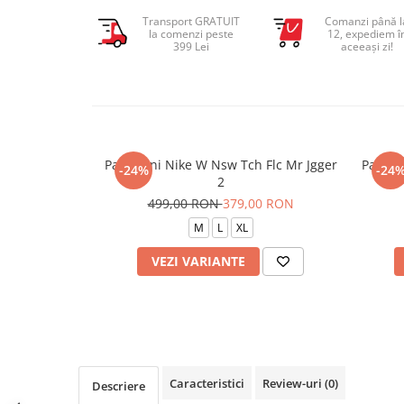
Transport GRATUIT
Comanzi până l
la comenzi peste
12, expediem î
399 Lei
aceeași zi!
Pantaloni Nike W Nsw Tch Flc Mr Jgger
Pantal
-24%
-24
2
499,00 RON
379,00 RON
M
L
XL
VEZI VARIANTE
Caracteristici
Review-uri
(0)
Descriere