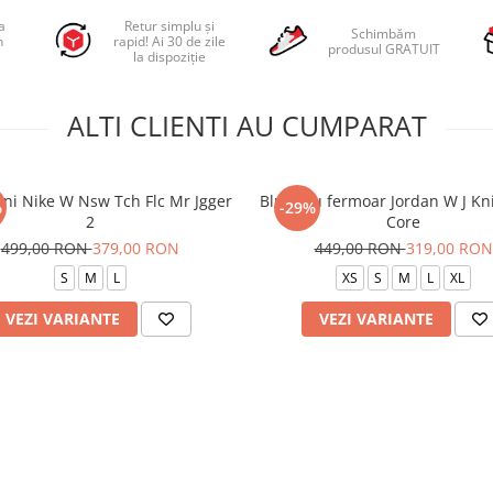
a
Retur simplu și
Schimbăm
n
rapid! Ai 30 de zile
produsul GRATUIT
la dispoziție
ALTI CLIENTI AU CUMPARAT
oni Nike W Nsw Tch Flc Mr Jgger
Bluza cu fermoar Jordan W J Kni
%
-29%
2
Core
499,00 RON
379,00 RON
449,00 RON
319,00 RON
S
M
L
XS
S
M
L
XL
VEZI VARIANTE
VEZI VARIANTE