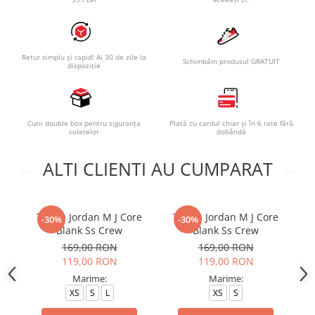
Retur simplu și rapid! Ai 30 de zile la
Schimbăm produsul GRATUIT
dispoziție
Cutii double box pentru siguranța
Plată cu cardul chiar și în 6 rate fără
coletelor
dobândă
ALTI CLIENTI AU CUMPARAT
Tricou Jordan M J Core
Tricou Jordan M J Core
T
-30%
-30%
Blank Ss Crew
Blank Ss Crew
169,00 RON
169,00 RON
119,00 RON
119,00 RON
Marime:
Marime:
XS
S
L
XS
S