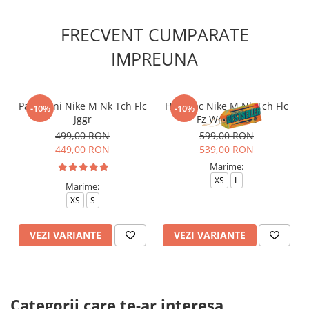
FRECVENT CUMPARATE
IMPREUNA
Pantaloni Nike M Nk Tch Flc
Hanorac Nike M Nk Tch Flc
-10%
-10%
Jggr
Fz Wr Hoodie
499,00 RON
599,00 RON
449,00 RON
539,00 RON
Marime:
XS
L
Marime:
XS
S
VEZI VARIANTE
VEZI VARIANTE
Categorii care te-ar interesa