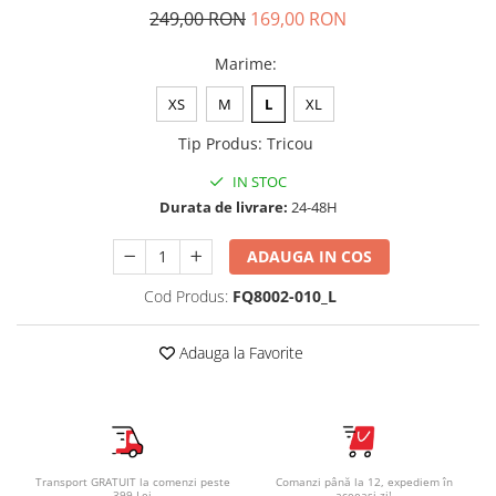
249,00 RON
169,00 RON
Marime
:
XS
M
L
XL
Tip Produs
:
Tricou
IN STOC
Durata de livrare:
24-48H
ADAUGA IN COS
Cod Produs:
FQ8002-010_L
Adauga la Favorite
Transport GRATUIT la comenzi peste
Comanzi până la 12, expediem în
399 Lei
aceeași zi!