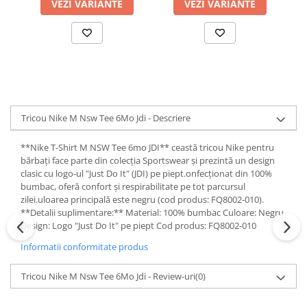
VEZI VARIANTE
VEZI VARIANTE
Tricou Nike M Nsw Tee 6Mo Jdi - Descriere
**Nike T-Shirt M NSW Tee 6mo JDI** ceastă tricou Nike pentru
bărbați face parte din colecția Sportswear și prezintă un design
clasic cu logo-ul "Just Do It" (JDI) pe piept.onfecționat din 100%
bumbac, oferă confort și respirabilitate pe tot parcursul
zilei.uloarea principală este negru (cod produs: FQ8002-010).
**Detalii suplimentare:** Material: 100% bumbac Culoare: Negru
Design: Logo "Just Do It" pe piept Cod produs: FQ8002-010
Informatii conformitate produs
Tricou Nike M Nsw Tee 6Mo Jdi - Review-uri
(0)