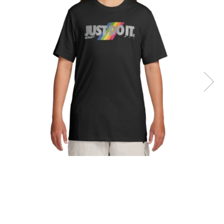
Tricouri copii
Pantaloni lungi copii
Bluze copii
Geci si veste copii
Pantaloni scurti Copii
Accesorii
Ingrijire incaltaminte
Sosete
Sepci
Rucsaci
Caciuli
Genti si borsete