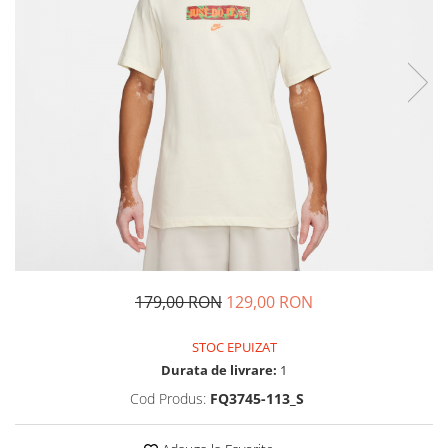
Tricouri copii
Pantaloni lungi copii
Bluze copii
Geci si veste copii
Pantaloni scurti Copii
Accesorii
Ingrijire incaltaminte
Sosete
Sepci
Rucsaci
Caciuli
179,00 RON
129,00 RON
Genti si borsete
STOC EPUIZAT
Durata de livrare:
1
Cod Produs:
FQ3745-113_S