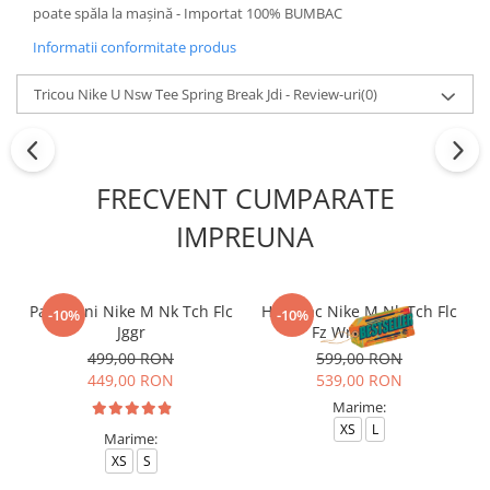
poate spăla la mașină - Importat 100% BUMBAC
Informatii conformitate produs
Tricou Nike U Nsw Tee Spring Break Jdi - Review-uri
(0)
FRECVENT CUMPARATE
IMPREUNA
Pantaloni Nike M Nk Tch Flc
Hanorac Nike M Nk Tch Flc
-10%
-10%
Jggr
Fz Wr Hoodie
499,00 RON
599,00 RON
449,00 RON
539,00 RON
Marime:
XS
L
Marime:
XS
S