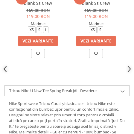
Blank Ss Crew
Blank Ss Crew
169,00 RON
169,00 RON
119,00 RON
119,00 RON
Marime:
Marime:
XS
S
L
XS
S
VEZI VARIANTE
VEZI VARIANTE
Tricou Nike U Nsw Tee Spring Break Jdi - Descriere
Nike Sportswear Tricou Curat și clasic, acest tricou Nike este
confecționat din bumbac ușor pentru un confort moale, zilnic.
Designul se simte relaxat prin umeri și corp pentru o croială
atletică pe care o poți purta în straturi. Grafica imprimată "Just Do
It." te pregătește pentru soare și adaugă acel finisaj distinctiv
Nike. Mai multe detalii: - Guler cu nervuri - 100% bumbac - Se