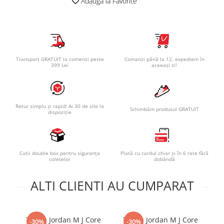
Adauga la Favorite
Transport GRATUIT la comenzi peste
Comanzi până la 12, expediem în
399 Lei
aceeași zi!
Retur simplu și rapid! Ai 30 de zile la
Schimbăm produsul GRATUIT
dispoziție
Cutii double box pentru siguranța
Plată cu cardul chiar și în 6 rate fără
coletelor
dobândă
ALTI CLIENTI AU CUMPARAT
Tricou Jordan M J Core
Tricou Jordan M J Core
T
-30%
-30%