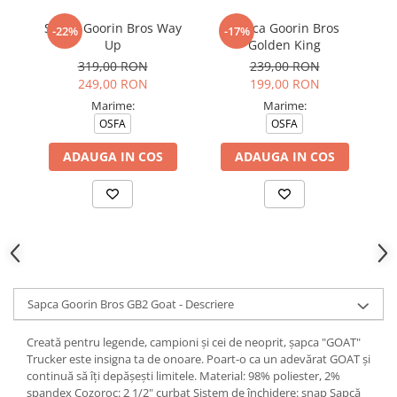
Sapca Goorin Bros Way
Sapca Goorin Bros
-22%
-17%
Up
Golden King
319,00 RON
239,00 RON
249,00 RON
199,00 RON
Marime:
Marime:
OSFA
OSFA
ADAUGA IN COS
ADAUGA IN COS
Sapca Goorin Bros GB2 Goat - Descriere
Creată pentru legende, campioni și cei de neoprit, șapca "GOAT"
Trucker este insigna ta de onoare. Poart-o ca un adevărat GOAT și
continuă să îți depășești limitele. Material: 98% poliester, 2%
spandex Cozoroc: 2 1/2" curbat Sistem de închidere: snap Șapcă