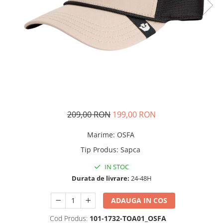
Tricouri copii
Pantaloni lungi copii
Bluze copii
Geci si veste copii
Pantaloni scurti Copii
Accesorii
Ingrijire incaltaminte
Sosete
Sepci
209,00 RON
199,00 RON
Rucsaci
Marime
:
OSFA
Caciuli
Tip Produs
:
Sapca
Genti si borsete
IN STOC
Durata de livrare:
24-48H
ADAUGA IN COS
Cod Produs:
101-1732-TOA01_OSFA