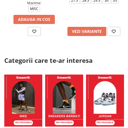
27.5
28.5
29.5
30
33
Marime:
MISC
ADAUGA IN COS
VEZI VARIANTE
Categorii care te-ar interesa