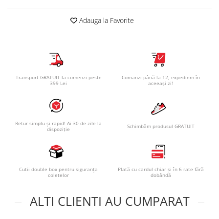
Adauga la Favorite
Transport GRATUIT la comenzi peste
Comanzi până la 12, expediem în
399 Lei
aceeași zi!
Retur simplu și rapid! Ai 30 de zile la
Schimbăm produsul GRATUIT
dispoziție
Cutii double box pentru siguranța
Plată cu cardul chiar și în 6 rate fără
coletelor
dobândă
ALTI CLIENTI AU CUMPARAT