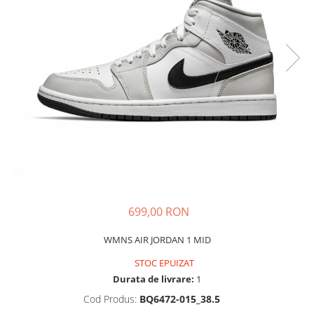
Tricouri copii
Pantaloni lungi copii
Bluze copii
Geci si veste copii
Pantaloni scurti Copii
Accesorii
Ingrijire incaltaminte
Sosete
Sepci
Rucsaci
Caciuli
699,00 RON
Genti si borsete
WMNS AIR JORDAN 1 MID
STOC EPUIZAT
Durata de livrare:
1
Cod Produs:
BQ6472-015_38.5