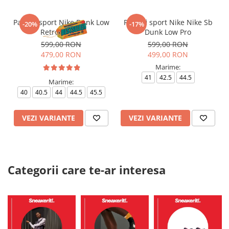
Pantofi sport Nike Dunk Low
Pantofi sport Nike Nike Sb
-20%
-17%
Retro Panda
Dunk Low Pro
599,00 RON
599,00 RON
479,00 RON
499,00 RON
Marime:
41
42.5
44.5
Marime:
40
40.5
44
44.5
45.5
VEZI VARIANTE
VEZI VARIANTE
Categorii care te-ar interesa