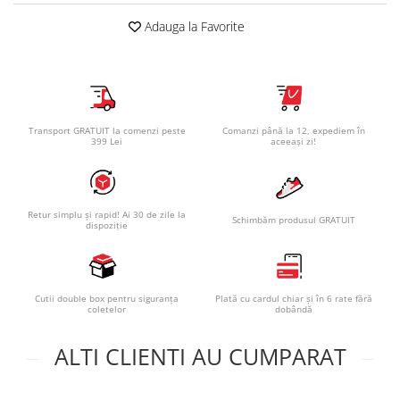
Adauga la Favorite
Transport GRATUIT la comenzi peste
Comanzi până la 12, expediem în
399 Lei
aceeași zi!
Retur simplu și rapid! Ai 30 de zile la
Schimbăm produsul GRATUIT
dispoziție
Cutii double box pentru siguranța
Plată cu cardul chiar și în 6 rate fără
coletelor
dobândă
ALTI CLIENTI AU CUMPARAT