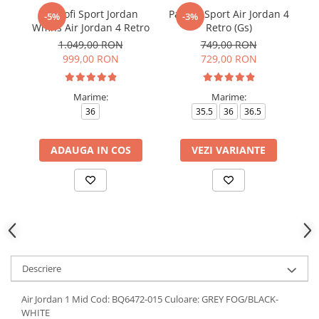
Pantofi Sport Jordan
Pantofi Sport Air Jordan 4
Pa
-5%
-3%
Wmns Air Jordan 4 Retro
Retro (Gs)
1.049,00 RON
749,00 RON
999,00 RON
729,00 RON
Marime:
Marime:
36
35.5
36
36.5
ADAUGA IN COS
VEZI VARIANTE
Descriere
Air Jordan 1 Mid Cod: BQ6472-015 Culoare: GREY FOG/BLACK-
WHITE