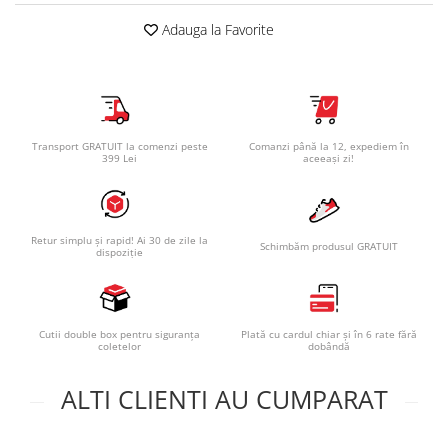
Adauga la Favorite
Transport GRATUIT la comenzi peste
Comanzi până la 12, expediem în
399 Lei
aceeași zi!
Retur simplu și rapid! Ai 30 de zile la
Schimbăm produsul GRATUIT
dispoziție
Cutii double box pentru siguranța
Plată cu cardul chiar și în 6 rate fără
coletelor
dobândă
ALTI CLIENTI AU CUMPARAT