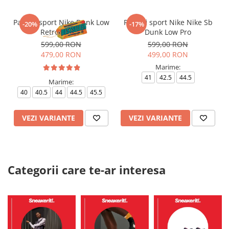
Pantofi sport Nike Dunk Low
Pantofi sport Nike Nike Sb
-20%
-17%
Retro Panda
Dunk Low Pro
599,00 RON
599,00 RON
479,00 RON
499,00 RON
Marime:
41
42.5
44.5
Marime:
40
40.5
44
44.5
45.5
VEZI VARIANTE
VEZI VARIANTE
Categorii care te-ar interesa