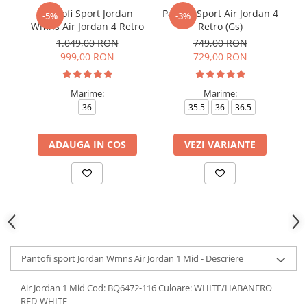
Pantofi Sport Jordan
Pantofi Sport Air Jordan 4
Pa
-5%
-3%
Wmns Air Jordan 4 Retro
Retro (Gs)
1.049,00 RON
749,00 RON
999,00 RON
729,00 RON
Marime:
Marime:
36
35.5
36
36.5
ADAUGA IN COS
VEZI VARIANTE
Pantofi sport Jordan Wmns Air Jordan 1 Mid - Descriere
Air Jordan 1 Mid Cod: BQ6472-116 Culoare: WHITE/HABANERO
RED-WHITE