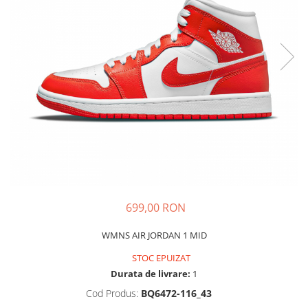
Tricouri copii
Pantaloni lungi copii
Bluze copii
Geci si veste copii
Pantaloni scurti Copii
Accesorii
Ingrijire incaltaminte
Sosete
Sepci
Rucsaci
Caciuli
699,00 RON
Genti si borsete
WMNS AIR JORDAN 1 MID
STOC EPUIZAT
Durata de livrare:
1
Cod Produs:
BQ6472-116_43