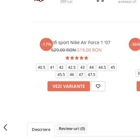
399 Lei
aceeași zi!
Pantofi sport Nike Air Force 1 '07
Pant
-17%
-36
629,00 RON
519,00 RON
40.5
41
42
42.5
43
44
44.5
45
3
45.5
46
47
47.5
VEZI VARIANTE
Review-uri
(0)
Descriere