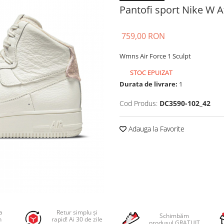
Pantofi sport Nike W A
759,00 RON
Wmns Air Force 1 Sculpt
STOC EPUIZAT
Durata de livrare:
1
Cod Produs:
DC3590-102_42
Adauga la Favorite
a
Retur simplu și
Schimbăm
n
rapid! Ai 30 de zile
produsul GRATUIT