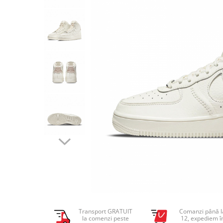
Tricouri copii
Pantaloni lungi copii
Bluze copii
Geci si veste copii
Pantaloni scurti Copii
Accesorii
Ingrijire incaltaminte
Sosete
Sepci
Rucsaci
Caciuli
Genti si borsete
Transport GRATUIT
Comanzi până l
la comenzi peste
12, expediem î