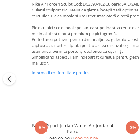
Nike Air Force 1 Sculpt Cod: DC3590-102 Culoare: SAIL/SAI
Gulerul sculptat și cureaua de gleznă îndepărtată optimiz
cercurilor. Pielea moale și ușor texturată oferă o notă pr
Piele cu pietricele moale pe partea superioară, accentele de
minimal oferă o notă premium pe pictogramă.
Perfectarea potrivirii pentru dvs., înălțimea gulerului a fost
căptușeala a fost sculptată pentru a crea o senzație și un
asemenea, permite portul și dezlipirea cu ușurință.
Simplificand aspectul, am îndepărtat cureaua pentru gleznă,
mai ușor.
Informatii conformitate produs
Pantofi Sport Jordan Wmns Air Jordan 4
Pantof
-5%
-3%
Retro
1.049,00 RON
999,00 RON