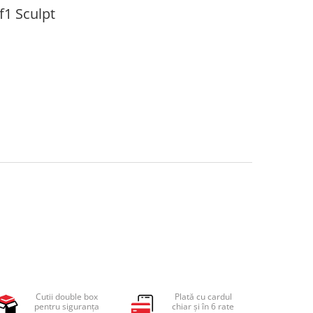
f1 Sculpt
Cutii double box
Plată cu cardul
pentru siguranța
chiar și în 6 rate