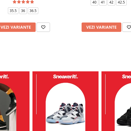
40
41
42
42.5
35.5
36
36.5
VEZI VARIANTE
VEZI VARIANTE