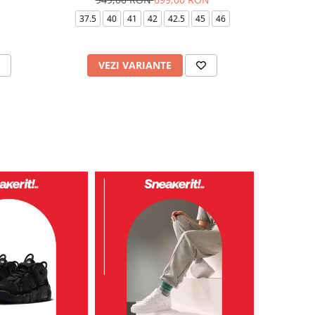
40
37.5
40
41
42
42.5
45
46
VEZI VARIANTE
V