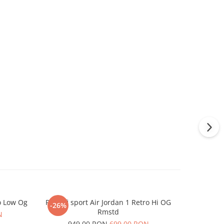
ro Low Og
Pantofi sport Air Jordan 1 Retro Hi OG
Pantofi 
-26%
-20%
Rmstd
N
74
949,00 RON
699,00 RON