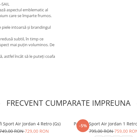
L-SAIL
ează aspectul emblematic al
emium care se împarte frumos.
 piele intoarsă și brandingul
 redusă subtil, în timp ce
 aspect mai puțin voluminos. De
 astfel încât să le puteți coafa
FRECVENT CUMPARATE IMPREUNA
i Sport Air Jordan 4 Retro (Gs)
Pantofi Sport Air Jordan 1 Ret
-5%
749,00 RON
729,00 RON
799,00 RON
759,00 RO