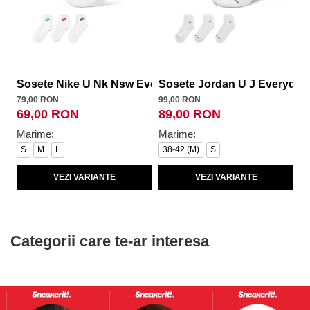
Sosete Nike U Nk Nsw Everyday Essential An
Sosete Jordan U J Everyday
S
79,00 RON
99,00 RON
14
69,00 RON
89,00 RON
1
Marime:
Marime:
M
S
M
L
38-42 (M)
S
4
VEZI VARIANTE
VEZI VARIANTE
Categorii care te-ar interesa