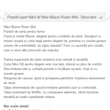
Pantofi sport Nike W Nike Blazer Roam Mid - Descriere
Nike Blazer Roam Mid
Pantofi de iarnă pentru femei
Clasicul model Blazer, adaptat pentru condițiile de iarnă. Designul cu
intrare ușoară și cutia largă pentru degete fac purtarea cu șosete groase
extrem de confortabilă. Iar talpa robustă? Treci cu ușurință prin zloată,
sare și orice alte provocări ale orașului.
Partea superioară din piele sintetică este netedă și durabilă.
Cutia Nike SB pentru degete este mai lată, oferind un plus de confort.
Deschiderea lată și curbată permite o încălțare ușoară, chiar și cu
șosete groase.
Marginea de cauciuc ajută la protejarea pantofilor împotriva elementelor
de iarnă.
Talpa intermediară din spumă menține pantoful ușor și confortabil.
Talpa exterioară tip Waffle, cu crampoane aderente, oferă tracțiune
durabilă pe toate suprafețele urbane.
Mai multe detalii