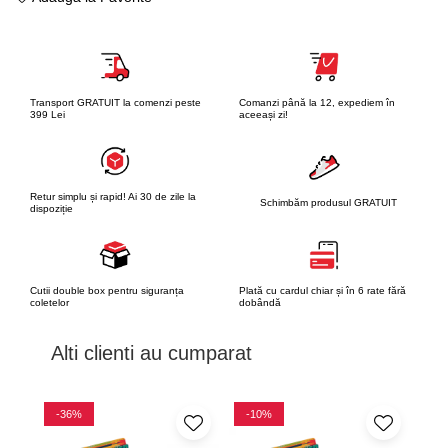
Transport GRATUIT la comenzi peste
Comanzi până la 12, expediem în
399 Lei
aceeași zi!
Retur simplu și rapid! Ai 30 de zile la
Schimbăm produsul GRATUIT
dispoziție
Cutii double box pentru siguranța
Plată cu cardul chiar și în 6 rate fără
coletelor
dobândă
Alti clienti au cumparat
-36%
-10%
-