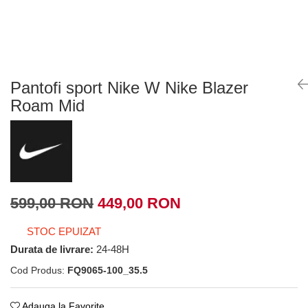
Tricouri copii
Pantaloni lungi copii
Bluze copii
Geci si veste copii
Pantaloni scurti Copii
Pantofi sport Nike W Nike Blazer
Accesorii
Roam Mid
Ingrijire incaltaminte
Sosete
Sepci
Rucsaci
Caciuli
599,00 RON
449,00 RON
Genti si borsete
STOC EPUIZAT
Durata de livrare:
24-48H
Cod Produs:
FQ9065-100_35.5
Adauga la Favorite