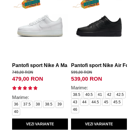
Pantofi sport Nike A Ma Maniere x Wmns Air Force 1 
Pantofi sport Nike Air Force 
Pan
749,00 RON
599,00 RON
599,
479,00 RON
539,00 RON
53
Marime:
38.5
40.5
41
42
42.5
Marime:
Mar
43
44
44.5
45
45.5
36
37.5
38
38.5
39
35.
46
40
38.
VEZI VARIANTE
VEZI VARIANTE