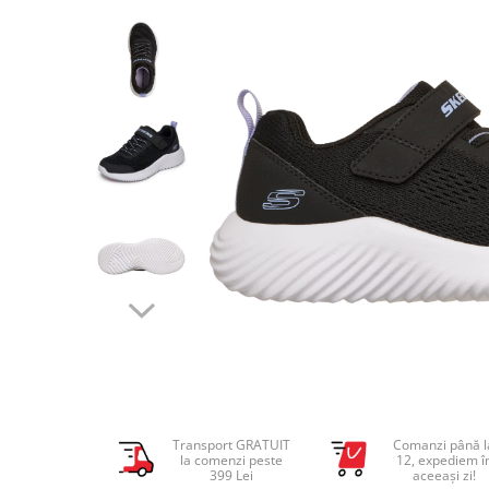
Tricouri copii
Pantaloni lungi copii
Bluze copii
Geci si veste copii
Pantaloni scurti Copii
Accesorii
Ingrijire incaltaminte
Sosete
Sepci
Rucsaci
Caciuli
Genti si borsete
Transport GRATUIT
Comanzi până l
la comenzi peste
12, expediem î
399 Lei
aceeași zi!