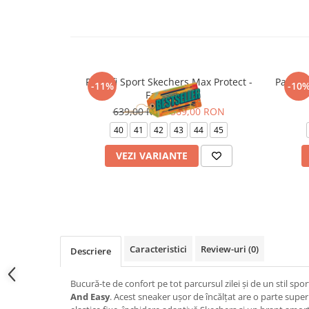
Pantofi Sport Skechers Max Protect -
Pantofi
-11%
-10
Fast Track
639,00 RON
569,00 RON
40
41
42
43
44
45
VEZI VARIANTE
Caracteristici
Review-uri
(0)
Descriere
Bucură-te de confort pe tot parcursul zilei și de un stil spo
And Easy
. Acest sneaker ușor de încălțat are o parte super