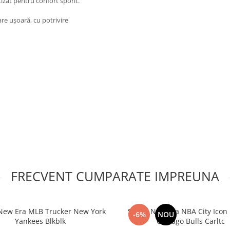
izat pentru confort sporit.
re ușoară, cu potrivire
FRECVENT CUMPARATE IMPREUNA
New Era MLB Trucker New York
Sapca New Era NBA City Icon
-6%
NOU
Yankees Blkblk
Chicago Bulls Carltc