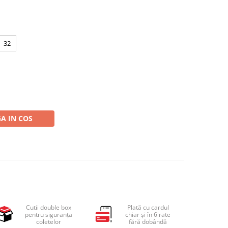
32
A IN COS
Cutii double box
Plată cu cardul
pentru siguranța
chiar și în 6 rate
coletelor
fără dobândă