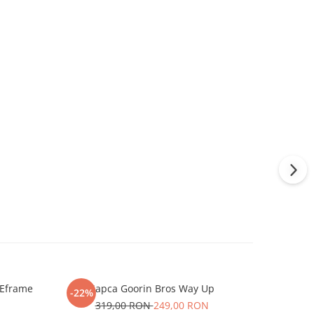
 Eframe
Sapca Goorin Bros Way Up
Sapca N
-22%
-13%
Bo
319,00 RON
249,00 RON