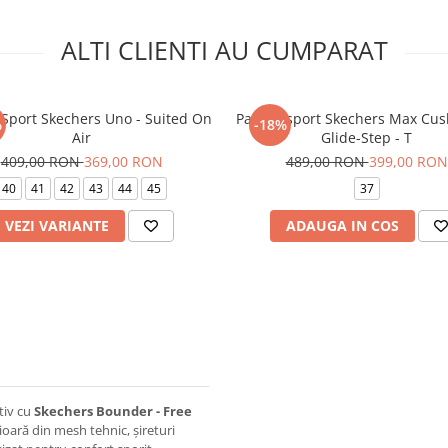
ALTI CLIENTI AU CUMPARAT
 Sport Skechers Uno - Suited On
Pantofi sport Skechers Max Cus
%
-18%
Air
Glide-Step - T
409,00 RON
369,00 RON
489,00 RON
399,00 RON
40
41
42
43
44
45
37
VEZI VARIANTE
ADAUGA IN COS
rtiv cu
Skechers Bounder - Free
ioară din mesh tehnic, șireturi