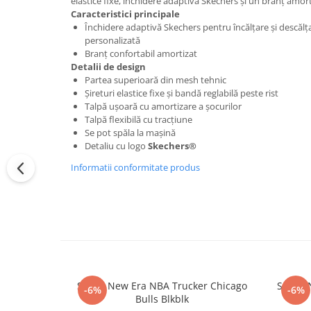
elastice fixe, închidere adaptivă Skechers și un branț amort
Caracteristici principale
Închidere adaptivă Skechers pentru încălțare și descălța
personalizată
Branț confortabil amortizat
Detalii de design
Partea superioară din mesh tehnic
Șireturi elastice fixe și bandă reglabilă peste rist
Talpă ușoară cu amortizare a șocurilor
Talpă flexibilă cu tracțiune
Se pot spăla la mașină
Detaliu cu logo
Skechers®
Informatii conformitate produs
Sapca New Era NBA Trucker Chicago
Sapca 
-6%
-6%
Bulls Blkblk