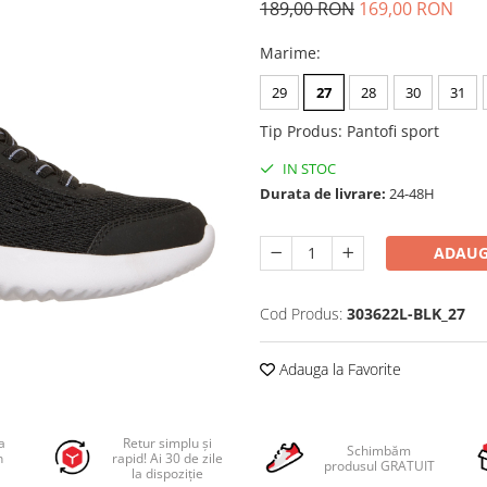
189,00 RON
169,00 RON
Marime
:
29
27
28
30
31
Tip Produs
:
Pantofi sport
IN STOC
Durata de livrare:
24-48H
ADAUG
Cod Produs:
303622L-BLK_27
Adauga la Favorite
a
Retur simplu și
Schimbăm
n
rapid! Ai 30 de zile
produsul GRATUIT
la dispoziție