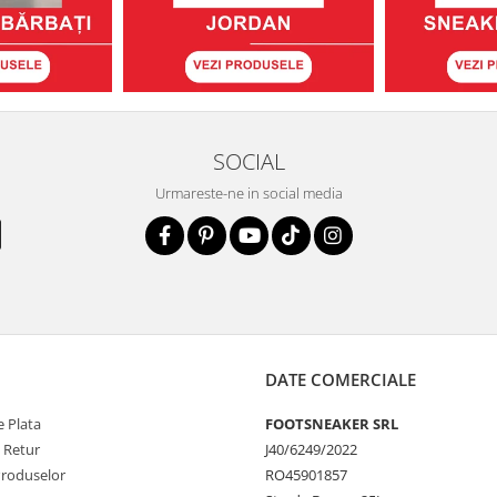
SOCIAL
Urmareste-ne in social media
DATE COMERCIALE
 Plata
FOOTSNEAKER SRL
e Retur
J40/6249/2022
Produselor
RO45901857