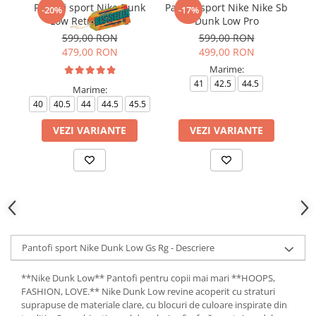
Pantofi sport Nike Dunk
Pantofi sport Nike Nike Sb
-20%
-17%
Low Retro Panda
Dunk Low Pro
599,00 RON
599,00 RON
479,00 RON
499,00 RON
Marime:
41
42.5
44.5
Marime:
40
40.5
44
44.5
45.5
VEZI VARIANTE
VEZI VARIANTE
Pantofi sport Nike Dunk Low Gs Rg - Descriere
**Nike Dunk Low** Pantofi pentru copii mai mari **HOOPS,
FASHION, LOVE.** Nike Dunk Low revine acoperit cu straturi
suprapuse de materiale clare, cu blocuri de culoare inspirate din