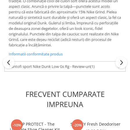
tradiție. O combinație cool de culori soft oferă acestui model un
aspect clasic. Aruncă o privire la talpă—punctele sunt acolo
pentru că este fabricată din aproximativ 15% Nike Grind. Pielea
naturală și sintetică sunt durabile și oferă un aspect clasic, la fel ca
modelul original Dunk. Gulerul și limba, împreună cu perforațiile
de deasupra zonei degetelor, oferă un look iconic, fidel
originalului. Punctele din talpa de cauciuc sunt realizate din Nike
Grind, care este deșeu reciclat (adică resturi) din procesul de
fabricație a încălțămintei.
Informatii conformitate produs
Pantofi sport Nike Dunk Low Gs Rg - Review-uri
(1)
FRECVENT CUMPARATE
IMPREUNA
CREP PROTECT - The
SNEAKY Fresh Deodoriser
-10%
-20%
Ultimate Shoe Cleaner Kit