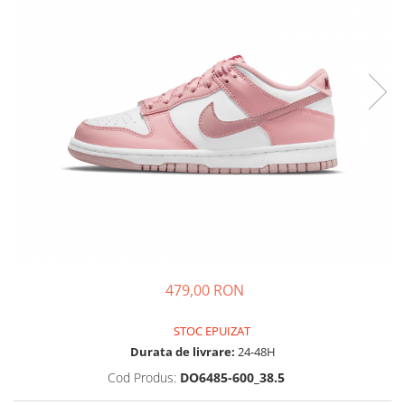
Tricouri copii
Pantaloni lungi copii
Bluze copii
Geci si veste copii
Pantaloni scurti Copii
Accesorii
Ingrijire incaltaminte
Sosete
Sepci
Rucsaci
Caciuli
Genti si borsete
479,00 RON
STOC EPUIZAT
Durata de livrare:
24-48H
Cod Produs:
DO6485-600_38.5