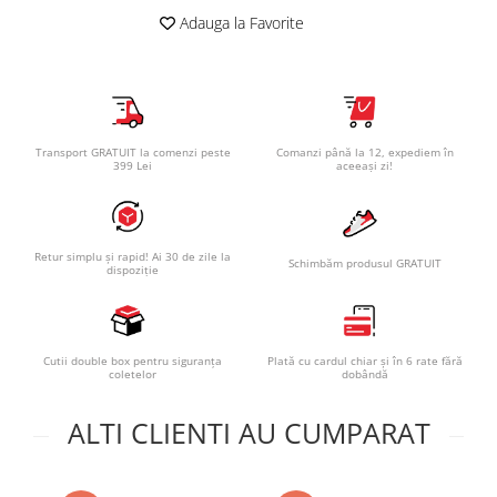
Adauga la Favorite
Transport GRATUIT la comenzi peste
Comanzi până la 12, expediem în
399 Lei
aceeași zi!
Retur simplu și rapid! Ai 30 de zile la
Schimbăm produsul GRATUIT
dispoziție
Cutii double box pentru siguranța
Plată cu cardul chiar și în 6 rate fără
coletelor
dobândă
ALTI CLIENTI AU CUMPARAT