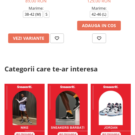
89,00 RON
129,00 RON
Marime:
Marime:
38-42 (M)
S
42-46 (L)
ADAUGA IN COS
VEZI VARIANTE
Categorii care te-ar interesa