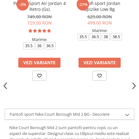
Pantofi Sport Air Jordan 4
Pantofi sport Jordan
P
-3%
-21%
Retro (Gs)
Spizike Low Bg
749,00 RON
629,00 RON
729,00 RON
499,00 RON
Marime:
35.5
36.5
38
38.5
Marime:
35.5
36
36.5
VEZI VARIANTE
VEZI VARIANTE
Pantofi sport Nike Court Borough Mid 2 BG - Descriere
Nike Court Borough Mid 2 sunt pantofii pentru copii, cu un
aspect de superstar. Designul clasic cu tălpicul mediu este realizat