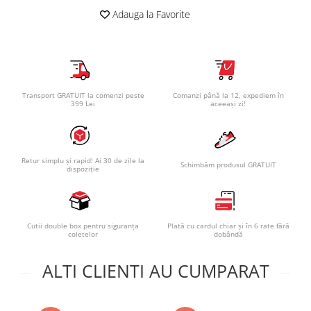
Adauga la Favorite
Transport GRATUIT la comenzi peste
Comanzi până la 12, expediem în
399 Lei
aceeași zi!
Retur simplu și rapid! Ai 30 de zile la
Schimbăm produsul GRATUIT
dispoziție
Cutii double box pentru siguranța
Plată cu cardul chiar și în 6 rate fără
coletelor
dobândă
ALTI CLIENTI AU CUMPARAT