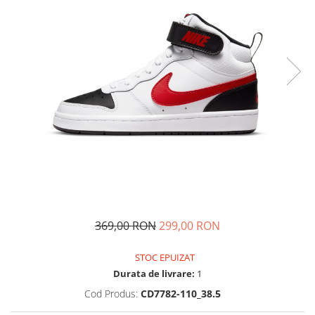
Tricouri copii
Pantaloni lungi copii
Bluze copii
Geci si veste copii
Pantaloni scurti Copii
Accesorii
Ingrijire incaltaminte
Sosete
Sepci
Rucsaci
Caciuli
Genti si borsete
369,00 RON
299,00 RON
STOC EPUIZAT
Durata de livrare:
1
Cod Produs:
CD7782-110_38.5