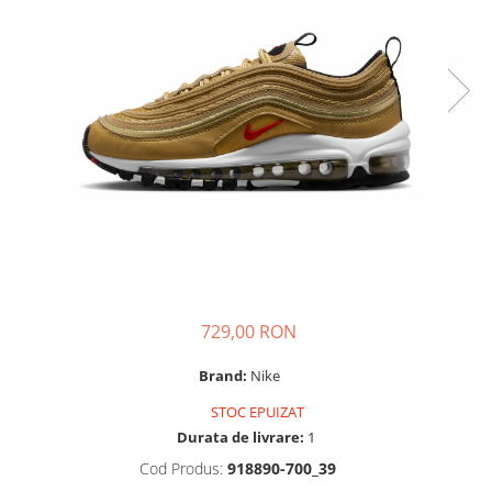
Tricouri copii
Pantaloni lungi copii
Bluze copii
Geci si veste copii
Pantaloni scurti Copii
Accesorii
Ingrijire incaltaminte
Sosete
Sepci
Rucsaci
Caciuli
729,00 RON
Genti si borsete
Brand:
Nike
STOC EPUIZAT
Durata de livrare:
1
Cod Produs:
918890-700_39