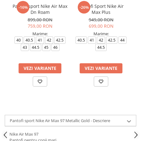
Pantofi sport Nike Air Max
Pantofi Sport Nike Air
-16%
-26%
Dn Roam
Max Plus
899,00 RON
949,00 RON
759,00 RON
699,00 RON
Marime:
Marime:
40
40.5
41
42
42.5
40.5
41
42
42.5
44
43
44.5
45
46
44.5
VEZI VARIANTE
VEZI VARIANTE
Pantofi sport Nike Air Max 97 Metallic Gold - Descriere
Nike Air Max 97
Pantofi pentru copii mari