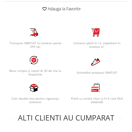
Adauga la Favorite
Transport GRATUIT la comenzi peste
Comanzi până la 12, expediem în
399 Lei
aceeași zi!
Retur simplu și rapid! Ai 30 de zile la
Schimbăm produsul GRATUIT
dispoziție
Cutii double box pentru siguranța
Plată cu cardul chiar și în 6 rate fără
coletelor
dobândă
ALTI CLIENTI AU CUMPARAT