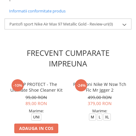
"
Informatii conformitate produs
Pantofi sport Nike Air Max 97 Metallic Gold - Review-uri
(0)
FRECVENT CUMPARATE
IMPREUNA
CREP PROTECT - The
Pantaloni Nike W Nsw Tch
-10%
-24%
Ultimate Shoe Cleaner Kit
Flc Mr Jgger 2
99,00 RON
499,00 RON
89,00 RON
379,00 RON
Marime:
Marime:
UNI
M
L
XL
ADAUGA IN COS