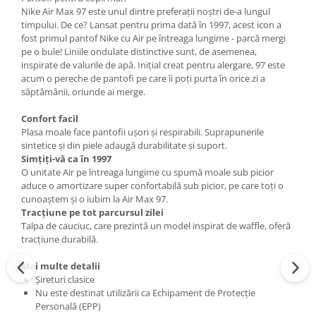
Nike Air Max 97 este unul dintre preferații noștri de-a lungul
timpului. De ce? Lansat pentru prima dată în 1997, acest icon a
fost primul pantof Nike cu Air pe întreaga lungime - parcă mergi
pe o bule! Liniile ondulate distinctive sunt, de asemenea,
inspirate de valurile de apă. Inițial creat pentru alergare, 97 este
acum o pereche de pantofi pe care îi poți purta în orice zi a
săptămânii, oriunde ai merge.
Confort facil
Plasa moale face pantofii ușori și respirabili. Suprapunerile
sintetice și din piele adaugă durabilitate și suport.
Simțiți-vă ca în 1997
O unitate Air pe întreaga lungime cu spumă moale sub picior
aduce o amortizare super confortabilă sub picior, pe care toți o
cunoaștem și o iubim la Air Max 97.
Tracțiune pe tot parcursul zilei
Talpa de cauciuc, care prezintă un model inspirat de waffle, oferă
tracțiune durabilă.
Mai multe detalii
Șireturi clasice
Nu este destinat utilizării ca Echipament de Protecție
Personală (EPP)