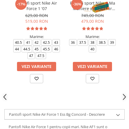
Pantofi sport Nike Air
Pantofi sport Nike A Ma
-17%
-36%
Force 1 '07
Maniere x Wmns Air
Force 1 Low 07
629,00 RON
749,00 RON
519,00 RON
479,00 RON
Marime:
Marime:
40.5
41
42
42.5
43
36
37.5
38
38.5
39
4
44
44.5
45
45.5
46
40
4
47
47.5
VEZI VARIANTE
VEZI VARIANTE
Pantofi sport Nike Air Force 1 Ess Bg Concord - Descriere
Pantofi Nike Air Force 1 pentru copii mari. Nike AF1 sunt o