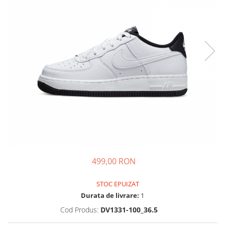
Tricouri copii
Pantaloni lungi copii
Bluze copii
Geci si veste copii
Pantaloni scurti Copii
Accesorii
Ingrijire incaltaminte
Sosete
Sepci
Rucsaci
Caciuli
Genti si borsete
499,00 RON
STOC EPUIZAT
Durata de livrare:
1
Cod Produs:
DV1331-100_36.5