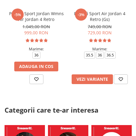
Pantofi Sport Jordan Wmns
Pantofi Sport Air Jordan 4
-5%
-3%
Air Jordan 4 Retro
Retro (Gs)
1.049,00 RON
749,00 RON
999,00 RON
729,00 RON
Marime:
Marime:
36
35.5
36
36.5
ADAUGA IN COS
VEZI VARIANTE
Categorii care te-ar interesa