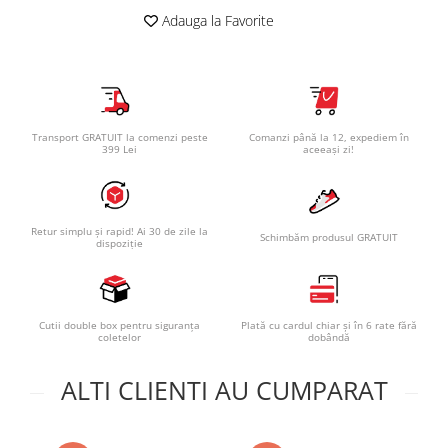
Adauga la Favorite
Transport GRATUIT la comenzi peste
Comanzi până la 12, expediem în
399 Lei
aceeași zi!
Retur simplu și rapid! Ai 30 de zile la
Schimbăm produsul GRATUIT
dispoziție
Cutii double box pentru siguranța
Plată cu cardul chiar și în 6 rate fără
coletelor
dobândă
ALTI CLIENTI AU CUMPARAT