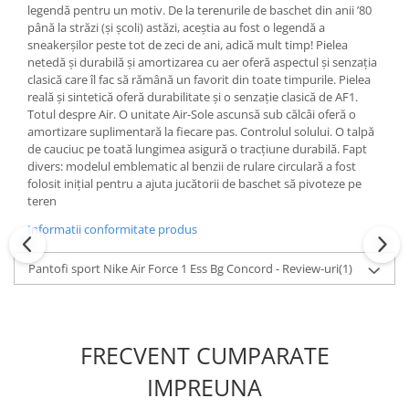
legendă pentru un motiv. De la terenurile de baschet din anii ’80
până la străzi (și școli) astăzi, aceștia au fost o legendă a
sneakerșilor peste tot de zeci de ani, adică mult timp! Pielea
netedă și durabilă și amortizarea cu aer oferă aspectul și senzația
clasică care îl fac să rămână un favorit din toate timpurile. Pielea
reală și sintetică oferă durabilitate și o senzație clasică de AF1.
Totul despre Air. O unitate Air-Sole ascunsă sub călcâi oferă o
amortizare suplimentară la fiecare pas. Controlul solului. O talpă
de cauciuc pe toată lungimea asigură o tracțiune durabilă. Fapt
divers: modelul emblematic al benzii de rulare circulară a fost
folosit inițial pentru a ajuta jucătorii de baschet să pivoteze pe
teren
Informatii conformitate produs
Pantofi sport Nike Air Force 1 Ess Bg Concord - Review-uri
(1)
FRECVENT CUMPARATE
IMPREUNA