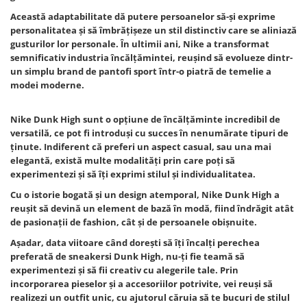
Această adaptabilitate dă putere persoanelor să-şi exprime
personalitatea şi să îmbrăţişeze un stil distinctiv care se aliniază
gusturilor lor personale. În ultimii ani, Nike a transformat
semnificativ industria încălţămintei, reuşind să evolueze dintr-
un simplu brand de pantofi sport într-o piatră de temelie a
modei moderne.
Nike Dunk High sunt o opţiune de încălţăminte incredibil de
versatilă, ce pot fi introduşi cu succes în nenumărate tipuri de
ţinute. Indiferent că preferi un aspect casual, sau una mai
elegantă, există multe modalităţi prin care poţi să
experimentezi şi să îţi exprimi stilul şi individualitatea.
Cu o istorie bogată şi un design atemporal, Nike Dunk High a
reuşit să devină un element de bază în modă, fiind îndrăgit atât
de pasionaţii de fashion, cât şi de persoanele obişnuite.
Aşadar, data viitoare când doreşti să îţi încalţi perechea
preferată de sneakersi Dunk High, nu-ţi fie teamă să
experimentezi şi să fii creativ cu alegerile tale. Prin
incorporarea pieselor şi a accesoriilor potrivite, vei reuşi să
realizezi un outfit unic, cu ajutorul căruia să te bucuri de stilul