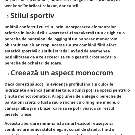
weekend îmbrăcat relaxat, dar cu stil.
Stilul sportiv
Îmbină confortul cu stilul prin incorporarea elementelor
atletice în look-ul tău. Asortează-ţi sneakersii Dunk High cu o
pereche de pantaloni de jogging şi un hanorac monocrom
obişnuit sau chiar crop. Acesta ţinuta combină fără efort
estetică sportivă cu stilul stradal, având de asemenea
posibilitatea de a te accesoriza cu o geantă crossbody şi o
pereche de ochelari de soare.
Creează un aspect monocrom
Dacă doreşti să scoţi în evidenţă profilul înalt şi culorile
îndrăzneţe ale încălţămintei tale, atunci poţi să optezi pentru o
ţinută monocromatică. Ai opţiunea de a alege o pereche de
pantaloni croiţi, o fustă sau o rochie cu o lungime medie, o
cămaşă albă şi un blazer care să se potrivească cu restul
pieselor alese.
Această abordare minimalistă smart-casual reuşeşte să
combine armonios stilul elegant cu cel de stradă, fiind o