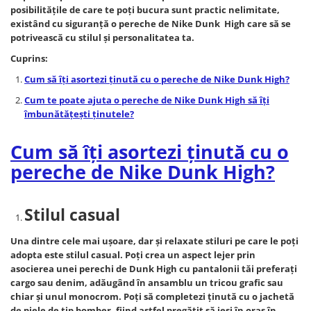
posibilităţile de care te poţi bucura sunt practic nelimitate,
existând cu siguranţă o pereche de Nike Dunk High care să se
potrivească cu stilul şi personalitatea ta.
Cuprins:
Cum să îţi asortezi ţinută cu o pereche de Nike Dunk High?
Cum te poate ajuta o pereche de Nike Dunk High să îţi
îmbunătăţeşti ţinutele?
Cum să îţi asortezi ţinută cu o
pereche de Nike Dunk High?
Stilul casual
Una dintre cele mai uşoare, dar şi relaxate stiluri pe care le poţi
adopta este stilul casual. Poţi crea un aspect lejer prin
asocierea unei perechi de Dunk High cu pantalonii tăi preferaţi
cargo sau denim, adăugând în ansamblu un tricou grafic sau
chiar şi unul monocrom. Poţi să completezi ţinută cu o jachetă
de piele de tip bomber, fiind astfel pregătit să ieşi în oraş în