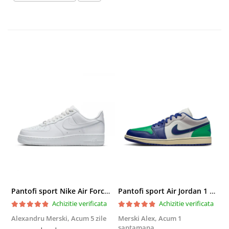
Pantofi sport Nike Air Force 1 '07
Pantofi sport Air Jordan 1 Low
Achizitie verificata
Achizitie verificata
Alexandru Merski,
Acum 5 zile
Merski Alex,
Acum 1
C
saptamana
s