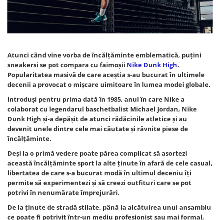
Tricouri copii
Pantaloni lungi copii
Bluze copii
Geci si veste copii
Atunci când vine vorba de încălţăminte emblematică, puţini
Pantaloni scurti Copii
sneakersi se pot compara cu faimoşii
Nike Dunk High
.
Accesorii
Popularitatea masivă de care aceştia s-au bucurat în ultimele
decenii a provocat o mişcare uimitoare în lumea modei globale.
Ingrijire incaltaminte
Sosete
Introduşi pentru prima dată în 1985, anul în care Nike a
colaborat cu legendarul baschetbalist Michael Jordan, Nike
Sepci
Dunk High şi-a depăşit de atunci rădăcinile atletice şi au
Rucsaci
devenit unele dintre cele mai căutate şi râvnite piese de
Caciuli
încălţăminte.
Genti si borsete
Deşi la o primă vedere poate părea complicat să asortezi
această încălţăminte sport la alte ţinute în afară de cele casual,
libertatea de care s-a bucurat modă în ultimul deceniu îţi
permite să experimentezi şi să creezi outfituri care se pot
potrivi în nenumărate împrejurări.
De la ţinute de stradă stilate, până la alcătuirea unui ansamblu
ce poate fi potrivit într-un mediu profesionist sau mai formal,