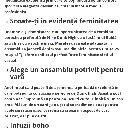
modalitate excelentă prin care te poţi bucura de un confort
sporit şi o elegantă deosebită, chiar şi într-un mediu
profesionist.
Scoate-ţi în evidenţă feminitatea
Doamnele şi domnişoarele au oportunitatea de a combina
perechea preferată de
Nike
Dunk High cu o fustă midi fluidă
sau chiar cu o rochie maxi. Mai ales dacă este adăugată în
ansamblu o jachetă denim sau una din piele, acesta ţinuta va
reuşi să îţi ofere echilibrul perfect între feminitate şi stilul
casual.
Alege un ansamblu potrivit pentru
vară
Anotimpul cald poate fi de asemenea o perioadă excelentă în
care poţi purta cu succes o pereche de Dunk High. Aceştia pot fi
combinaţi împreună cu pantaloni scurţi cu talie înaltă şi un top
crop. Alături de un cardigan uşor şi supradimensionat pentru
acele seri răcoroase, vei reuşi să creezi un aspect de vară
relaxat, dar plin de stil.
Infuzii boho