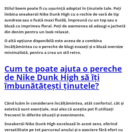
Stilul boem poate fi cu uşurinţă adoptat în ţinutele tale. Poţi
îmbina sneakersii Nike Dunk High cu o rochie de vară de tip
sundress sau o fustă maxi fluidă, împreună cu un top sau o
bluză cu imprimeu floral. Poţi de asemenea să adaugi o jachetă
din denim pentru un look relaxat.
O altă opţiune disponibilă este aceea de a combina
încălţămintea cu o pereche de blugi evazaţi şi o bluză oversize
minimalistă, pentru a crea un stil retro.
Cum te poate ajuta o pereche
de Nike Dunk High să îţi
îmbunătăţeşti ţinutele?
Când luăm în considerare încălţămintea, atât confortul, cât şi
estetică sunt esenţiale, mai ales că aceştia pot fi utilizaţi
frecvent în diferite situaţii şi evenimente.
Sneakersii Nike Dunk High excelează în acest sens, oferind
versatilitate pe tot parcursul anului şi o asociere fără efort cu