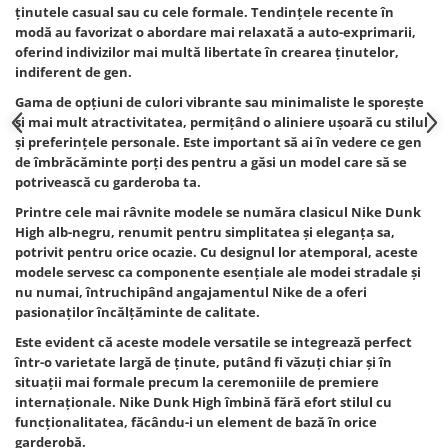
ţinutele casual sau cu cele formale. Tendinţele recente în
modă au favorizat o abordare mai relaxată a auto-exprimarii,
oferind indivizilor mai multă libertate în crearea ţinutelor,
indiferent de gen.
Gama de opţiuni de culori vibrante sau minimaliste le sporeşte
şi mai mult atractivitatea, permiţând o aliniere uşoară cu stilul
şi preferinţele personale. Este important să ai în vedere ce gen
de îmbrăcăminte porţi des pentru a găsi un model care să se
potrivească cu garderoba ta.
Printre cele mai râvnite modele se număra clasicul Nike Dunk
High alb-negru, renumit pentru simplitatea şi eleganţa sa,
potrivit pentru orice ocazie. Cu designul lor atemporal, aceste
modele servesc ca componente esenţiale ale modei stradale şi
nu numai, întruchipând angajamentul Nike de a oferi
pasionaţilor încălţăminte de calitate.
Este evident că aceste modele versatile se integrează perfect
într-o varietate largă de ţinute, putând fi văzuţi chiar şi în
situaţii mai formale precum la ceremoniile de premiere
internaţionale. Nike Dunk High îmbină fără efort stilul cu
funcţionalitatea, făcându-i un element de bază în orice
garderobă.