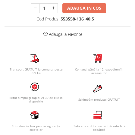
ADAUGA IN COS
Cod Produs:
553558-136_40.5
Adauga la Favorite
Transport GRATUIT la comenzi peste
Comanzi până la 12, expediem în
399 Lei
aceeași zi!
Retur simplu și rapid! Ai 30 de zile la
Schimbăm produsul GRATUIT
dispoziție
Cutii double box pentru siguranța
Plată cu cardul chiar și în 6 rate fără
coletelor
dobândă