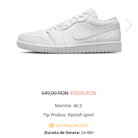
Tricouri copii
Pantaloni lungi copii
Bluze copii
Geci si veste copii
Pantaloni scurti Copii
Accesorii
Ingrijire incaltaminte
Sosete
Sepci
Rucsaci
Caciuli
649,00 RON
459,00 RON
Genti si borsete
Marime
:
40.5
Tip Produs
:
Pantofi sport
ULTIMUL IN STOC
Durata de livrare:
24-48H