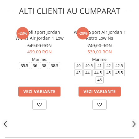
ALTI CLIENTI AU CUMPARAT
Pantofi sport Jordan
Pantofi Sport Air Jordan 1
Pa
-23%
-28%
Wmns Air Jordan 1 Low
Retro Low Ns
649,00 RON
749,00 RON
499,00 RON
539,00 RON
Marime:
Marime:
35.5
36
38
38.5
40
40.5
41
42
42.5
4
43
44
44.5
45
45.5
46
VEZI VARIANTE
VEZI VARIANTE