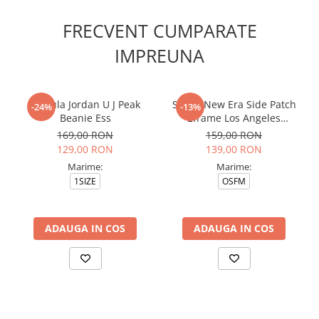
FRECVENT CUMPARATE
IMPREUNA
Caciula Jordan U J Peak
Sapca New Era Side Patch
-24%
-13%
Beanie Ess
Eframe Los Angeles
Dodgers Brs
169,00 RON
159,00 RON
129,00 RON
139,00 RON
Marime:
Marime:
1SIZE
OSFM
ADAUGA IN COS
ADAUGA IN COS