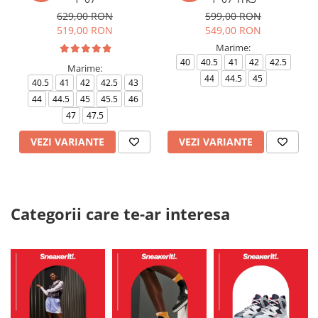
629,00 RON
599,00 RON
519,00 RON
549,00 RON
Marime:
40
40.5
41
42
42.5
Marime:
44
44.5
45
40.5
41
42
42.5
43
44
44.5
45
45.5
46
47
47.5
VEZI VARIANTE
VEZI VARIANTE
Categorii care te-ar interesa