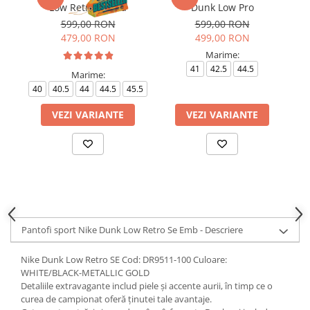
Low Retro Panda
Dunk Low Pro
599,00 RON
599,00 RON
479,00 RON
499,00 RON
Marime:
41
42.5
44.5
Marime:
40
40.5
44
44.5
45.5
VEZI VARIANTE
VEZI VARIANTE
Pantofi sport Nike Dunk Low Retro Se Emb - Descriere
Nike Dunk Low Retro SE Cod: DR9511-100 Culoare:
WHITE/BLACK-METALLIC GOLD
Detaliile extravagante includ piele și accente aurii, în timp ce o
curea de campionat oferă ținutei tale avantaje.