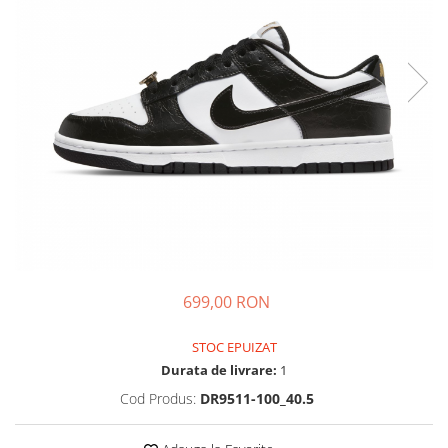
Tricouri copii
Pantaloni lungi copii
Bluze copii
Geci si veste copii
Pantaloni scurti Copii
Accesorii
Ingrijire incaltaminte
Sosete
Sepci
Rucsaci
Caciuli
699,00 RON
Genti si borsete
STOC EPUIZAT
Durata de livrare:
1
Cod Produs:
DR9511-100_40.5