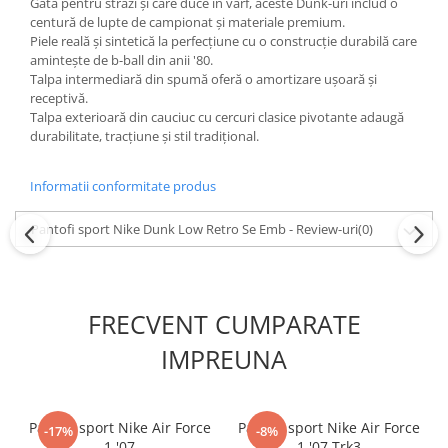
Gata pentru străzi și care duce în vârf, aceste Dunk-uri includ o
centură de lupte de campionat și materiale premium.
Piele reală și sintetică la perfecțiune cu o construcție durabilă care
amintește de b-ball din anii '80.
Talpa intermediară din spumă oferă o amortizare ușoară și
receptivă.
Talpa exterioară din cauciuc cu cercuri clasice pivotante adaugă
durabilitate, tracțiune și stil tradițional.
Informatii conformitate produs
Pantofi sport Nike Dunk Low Retro Se Emb - Review-uri
(0)
FRECVENT CUMPARATE
IMPREUNA
Pantofi sport Nike Air Force
Pantofi sport Nike Air Force
-17%
-8%
1 '07
1 '07 Trk3