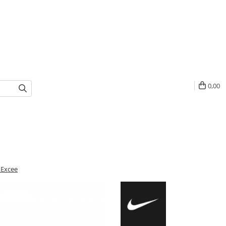
0,00
 Excee