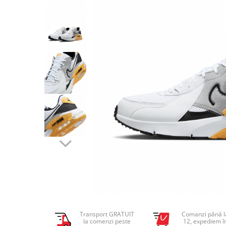
Tricouri copii
Pantaloni lungi copii
Bluze copii
Geci si veste copii
Pantaloni scurti Copii
Accesorii
Ingrijire incaltaminte
Sosete
Sepci
Rucsaci
Caciuli
Genti si borsete
Transport GRATUIT
Comanzi până l
la comenzi peste
12, expediem î