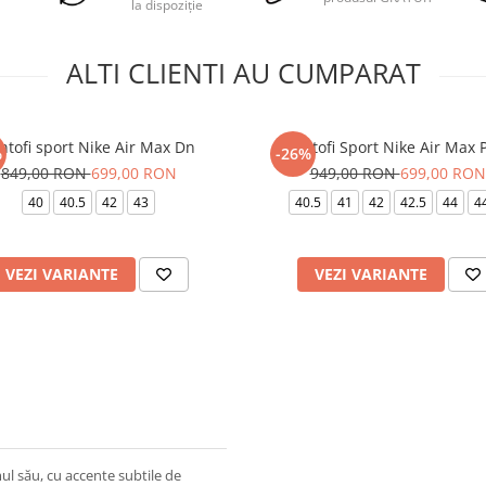
la dispoziție
ALTI CLIENTI AU CUMPARAT
ntofi sport Nike Air Max Dn
Pantofi Sport Nike Air Max 
%
-26%
849,00 RON
699,00 RON
949,00 RON
699,00 RON
40
40.5
42
43
40.5
41
42
42.5
44
4
VEZI VARIANTE
VEZI VARIANTE
mul său, cu accente subtile de