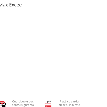
 Max Excee
Cutii double box
Plată cu cardul
pentru siguranța
chiar și în 6 rate