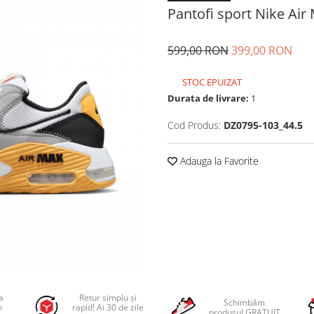
Pantofi sport Nike Air
599,00 RON
399,00 RON
STOC EPUIZAT
Durata de livrare:
1
Cod Produs:
DZ0795-103_44.5
Adauga la Favorite
a
Retur simplu și
Schimbăm
n
rapid! Ai 30 de zile
produsul GRATUIT