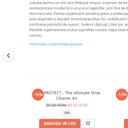
culoare pentru un stil care sfidează timpul. Inspirate de Air
reinterpretare modernă a unui icon legendar, prin linii de d
distorsionate. Partea superioară combină plasa și pielea pe
este respirabil și durabil. Amortizarea Max Air, vizibilă prin
cantitatea potrivită de suport. Gulerul căptușit, tăiat jos, a
Detaliile suplimentare includ suprafețe cusute, talpa inter
cauciuc.
Informatii conformitate produs
CREP PROTECT - The Ultimate Shoe
Sos
-10%
-13%
Cleaner Kit
99,00 RON
89,00 RON
UNI
ADAUGA IN COS