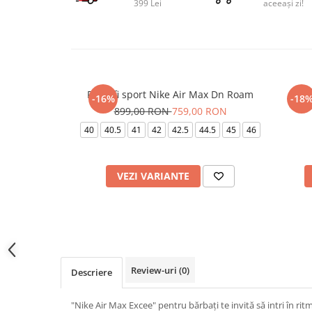
399 Lei
aceeași zi!
Pantofi sport Nike Air Max Dn Roam
Pa
-16%
-18
899,00 RON
759,00 RON
40
40.5
41
42
42.5
44.5
45
46
VEZI VARIANTE
Review-uri
(0)
Descriere
"Nike Air Max Excee" pentru bărbați te invită să intri în rit