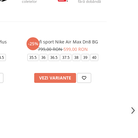
coletelor
fără dobândă
Plus
Pantofi sport Nike Air Max Dn8 BG
Pantofi Spo
-25%
-20%
799,00 RON
599,00 RON
899,
4.5
35.5
36
36.5
37.5
38
39
40
41
VEZI VARIANTE
VEZI