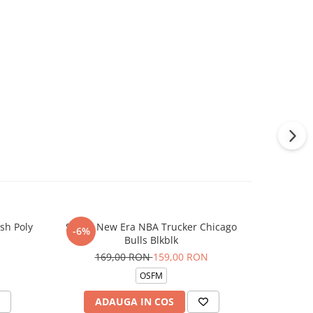
sh Poly
Sapca New Era NBA Trucker Chicago
Sosete Jor
-6%
-13%
Bulls Blkblk
169,00 RON
159,00 RON
14
OSFM
ADAUGA IN COS
AD