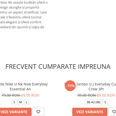
 Max 90, aceste încălțări oferă o
esign alungite și proporții
ntru un aspect stratificat, care
 cele 3 ferestre, oferă tocmai
rată elegant și oferă confort.
mediară din spumă și talpa de
FRECVENT CUMPARATE IMPREUNA
ete Nike U Nk Nsw Everyday
Sosete Jordan U J Everyday Cu
-10%
Essential An
Crew 3Pr
79,00 RON
69,00 RON
99,00 RON
89,00 RON
S
M
L
38-42 (M)
S
VEZI VARIANTE
VEZI VARIANTE