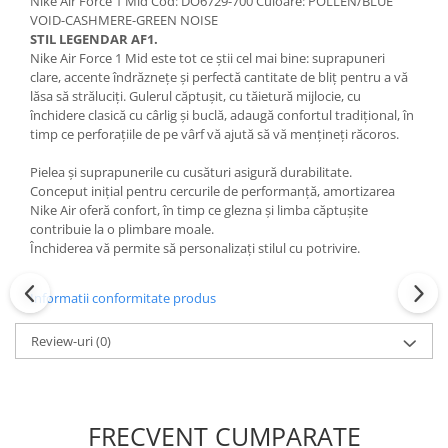
Nike Air Force 1 Mid Cod: DO6729-700 Culoare: POLLEN/BLUE
VOID-CASHMERE-GREEN NOISE
STIL LEGENDAR AF1.
Nike Air Force 1 Mid este tot ce știi cel mai bine: suprapuneri
clare, accente îndrăznețe și perfectă cantitate de bliț pentru a vă
lăsa să străluciți. Gulerul căptușit, cu tăietură mijlocie, cu
închidere clasică cu cârlig și buclă, adaugă confortul tradițional, în
timp ce perforațiile de pe vârf vă ajută să vă mențineți răcoros.
Pielea și suprapunerile cu cusături asigură durabilitate.
Conceput inițial pentru cercurile de performanță, amortizarea
Nike Air oferă confort, în timp ce glezna și limba căptușite
contribuie la o plimbare moale.
Închiderea vă permite să personalizați stilul cu potrivire.
Informatii conformitate produs
Review-uri
(0)
FRECVENT CUMPARATE