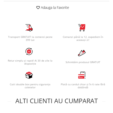
Adauga la Favorite
Transport GRATUIT la comenzi peste
Comanzi până la 12, expediem în
399 Lei
aceeași zi!
Retur simplu și rapid! Ai 30 de zile la
Schimbăm produsul GRATUIT
dispoziție
Cutii double box pentru siguranța
Plată cu cardul chiar și în 6 rate fără
coletelor
dobândă
ALTI CLIENTI AU CUMPARAT