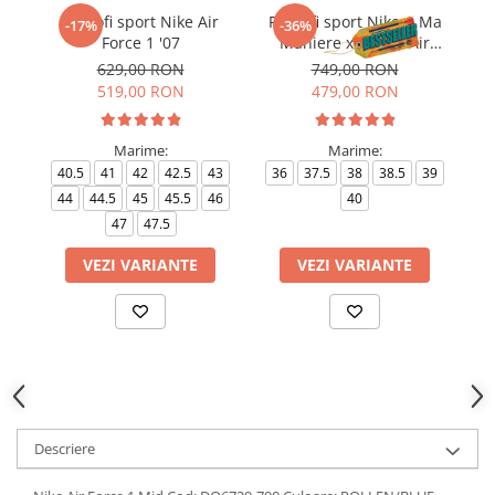
Pantofi sport Nike Air
Pantofi sport Nike A Ma
-17%
-36%
Force 1 '07
Maniere x Wmns Air
Force 1 Low 07
629,00 RON
749,00 RON
519,00 RON
479,00 RON
Marime:
Marime:
40.5
41
42
42.5
43
36
37.5
38
38.5
39
4
44
44.5
45
45.5
46
40
4
47
47.5
VEZI VARIANTE
VEZI VARIANTE
Descriere