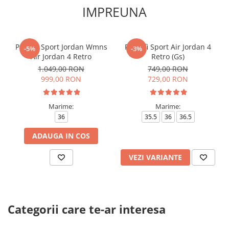
IMPREUNA
Pantofi Sport Jordan Wmns
Pantofi Sport Air Jordan 4
-5%
-3%
Air Jordan 4 Retro
Retro (Gs)
1.049,00 RON
749,00 RON
999,00 RON
729,00 RON
Marime:
Marime:
36
35.5
36
36.5
ADAUGA IN COS
VEZI VARIANTE
Categorii care te-ar interesa