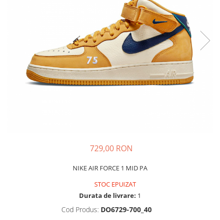
Tricouri copii
Pantaloni lungi copii
Bluze copii
Geci si veste copii
Pantaloni scurti Copii
Accesorii
Ingrijire incaltaminte
Sosete
Sepci
Rucsaci
Caciuli
729,00 RON
Genti si borsete
NIKE AIR FORCE 1 MID PA
STOC EPUIZAT
Durata de livrare:
1
Cod Produs:
DO6729-700_40