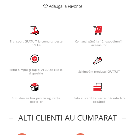
Adauga la Favorite
Transport GRATUIT la comenzi peste
Comanzi până la 12, expediem în
399 Lei
aceeași zi!
Retur simplu și rapid! Ai 30 de zile la
Schimbăm produsul GRATUIT
dispoziție
Cutii double box pentru siguranța
Plată cu cardul chiar și în 6 rate fără
coletelor
dobândă
ALTI CLIENTI AU CUMPARAT