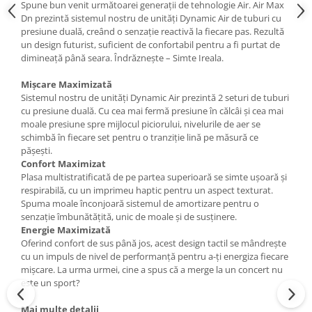
Spune bun venit următoarei generații de tehnologie Air. Air Max
Dn prezintă sistemul nostru de unități Dynamic Air de tuburi cu
presiune duală, creând o senzație reactivă la fiecare pas. Rezultă
un design futurist, suficient de confortabil pentru a fi purtat de
dimineață până seara. Îndrăznește – Simte Ireala.
Mișcare Maximizată
Sistemul nostru de unități Dynamic Air prezintă 2 seturi de tuburi
cu presiune duală. Cu cea mai fermă presiune în călcâi și cea mai
moale presiune spre mijlocul piciorului, nivelurile de aer se
schimbă în fiecare set pentru o tranziție lină pe măsură ce
pășești.
Confort Maximizat
Plasa multistratificată de pe partea superioară se simte ușoară și
respirabilă, cu un imprimeu haptic pentru un aspect texturat.
Spuma moale înconjoară sistemul de amortizare pentru o
senzație îmbunătățită, unic de moale și de susținere.
Energie Maximizată
Oferind confort de sus până jos, acest design tactil se mândrește
cu un impuls de nivel de performanță pentru a-ți energiza fiecare
mișcare. La urma urmei, cine a spus că a merge la un concert nu
este un sport?
Mai multe detalii