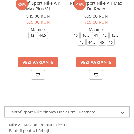
Pantofi Sport Nike Air
Pantofi sport Nike Air Max
Pa
-26%
-16%
Max Plus VII
Dn Roam
949,00 RON
899,00 RON
699,00 RON
759,00 RON
Marime:
Marime:
42
44.5
40
40.5
41
42
42.5
43
44.5
45
46
VEZI VARIANTE
VEZI VARIANTE
Pantofi sport Nike Air Max Dn Se Prm - Descriere
Nike Air Max Dn Premium Electric
Pantofi pentru bărbați