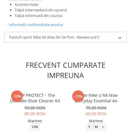
Accente mate
Talpă intermediară din spumă
Talpă exterioară din cauciuc
Informatii conformitate produs
Pantofi sport Nike Air Max Dn Se Prm - Review-uri
(1)
FRECVENT CUMPARATE
IMPREUNA
CREP PROTECT - The
Sosete Nike U Nk Nsw
-10%
-13%
Ultimate Shoe Cleaner Kit
Everyday Essential An
99,00 RON
79,00 RON
89,00 RON
69,00 RON
Marime:
Marime:
UNI
S
M
L