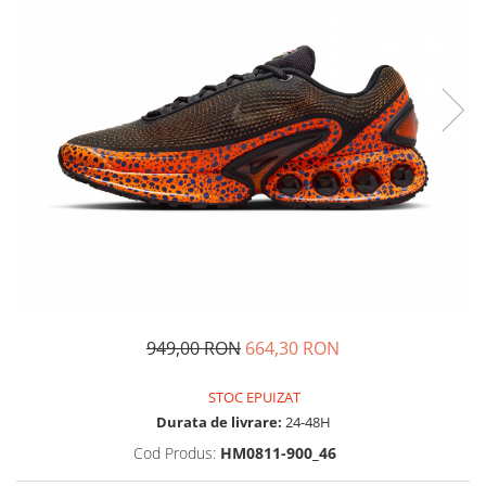
Tricouri copii
Pantaloni lungi copii
Bluze copii
Geci si veste copii
Pantaloni scurti Copii
Accesorii
Ingrijire incaltaminte
Sosete
Sepci
Rucsaci
Caciuli
Genti si borsete
949,00 RON
664,30 RON
STOC EPUIZAT
Durata de livrare:
24-48H
Cod Produs:
HM0811-900_46