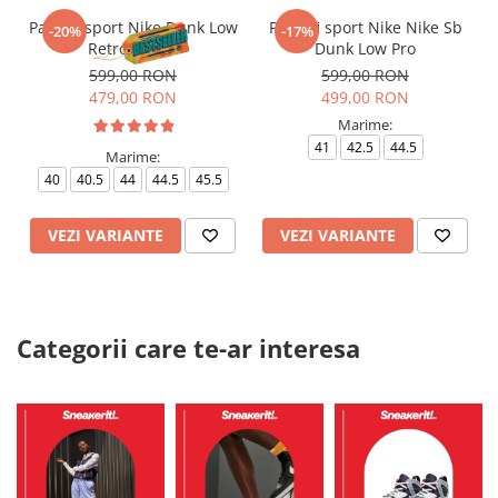
Pantofi sport Nike Dunk Low
Pantofi sport Nike Nike Sb
-20%
-17%
Retro Panda
Dunk Low Pro
599,00 RON
599,00 RON
479,00 RON
499,00 RON
Marime:
41
42.5
44.5
Marime:
40
40.5
44
44.5
45.5
VEZI VARIANTE
VEZI VARIANTE
Categorii care te-ar interesa