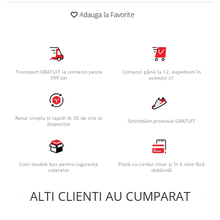
Adauga la Favorite
Transport GRATUIT la comenzi peste
Comanzi până la 12, expediem în
399 Lei
aceeași zi!
Retur simplu și rapid! Ai 30 de zile la
Schimbăm produsul GRATUIT
dispoziție
Cutii double box pentru siguranța
Plată cu cardul chiar și în 6 rate fără
coletelor
dobândă
ALTI CLIENTI AU CUMPARAT