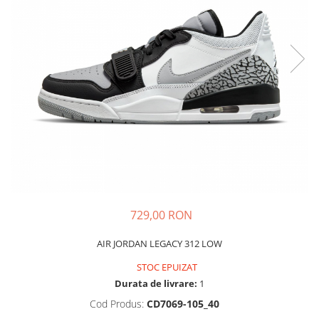
Tricouri copii
Pantaloni lungi copii
Bluze copii
Geci si veste copii
Pantaloni scurti Copii
Accesorii
Ingrijire incaltaminte
Sosete
Sepci
Rucsaci
Caciuli
729,00 RON
Genti si borsete
AIR JORDAN LEGACY 312 LOW
STOC EPUIZAT
Durata de livrare:
1
Cod Produs:
CD7069-105_40