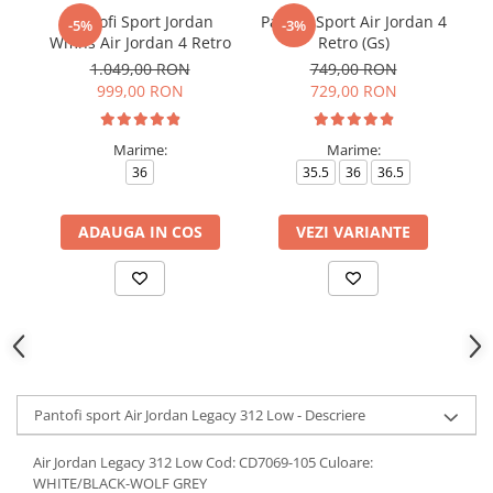
Pantofi Sport Jordan
Pantofi Sport Air Jordan 4
Pa
-5%
-3%
Wmns Air Jordan 4 Retro
Retro (Gs)
1.049,00 RON
749,00 RON
999,00 RON
729,00 RON
Marime:
Marime:
36
35.5
36
36.5
ADAUGA IN COS
VEZI VARIANTE
Pantofi sport Air Jordan Legacy 312 Low - Descriere
Air Jordan Legacy 312 Low Cod: CD7069-105 Culoare:
WHITE/BLACK-WOLF GREY