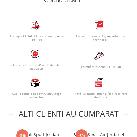
Adauga la Favorite
Transport GRATUIT la comenzi peste
Comanzi până la 12, expediem în
399 Lei
aceeași zi!
Retur simplu și rapid! Ai 30 de zile la
Schimbăm produsul GRATUIT
dispoziție
Cutii double box pentru siguranța
Plată cu cardul chiar și în 6 rate fără
coletelor
dobândă
ALTI CLIENTI AU CUMPARAT
Pantofi Sport Jordan
Pantofi Sport Air Jordan 4
Pa
-5%
-3%