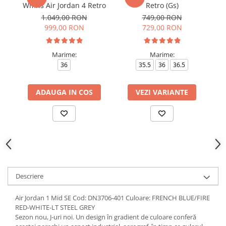
Wmns Air Jordan 4 Retro
Retro (Gs)
1.049,00 RON
749,00 RON
999,00 RON
729,00 RON
Marime:
Marime:
36
35.5
36
36.5
ADAUGA IN COS
VEZI VARIANTE
Descriere
Air Jordan 1 Mid SE Cod: DN3706-401 Culoare: FRENCH BLUE/FIRE
RED-WHITE-LT STEEL GREY
Sezon nou, J-uri noi. Un design în gradient de culoare conferă