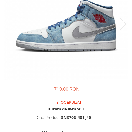
Tricouri copii
Pantaloni lungi copii
Bluze copii
Geci si veste copii
Pantaloni scurti Copii
Accesorii
Ingrijire incaltaminte
Sosete
Sepci
Rucsaci
Caciuli
719,00 RON
Genti si borsete
STOC EPUIZAT
Durata de livrare:
1
Cod Produs:
DN3706-401_40