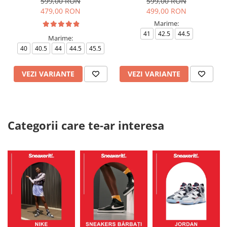
599,00 RON
599,00 RON
479,00 RON
499,00 RON
Marime:
41
42.5
44.5
Marime:
40
40.5
44
44.5
45.5
VEZI VARIANTE
VEZI VARIANTE
Categorii care te-ar interesa