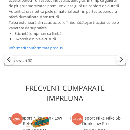
acestei perechi un aspect industrial, aerograf, în timp ce gulerul
de pluș și amortizarea premium Air asigură un confort de durată.
Autentică și sintetică piele și material textil în partea superioară
oferă durabilitate și structură.
Talpa exterioară din cauciuc solid îmbunătățește tracțiunea pe o
varietate de suprafețe.
Etichetă Jumpman cu limbă
Swoosh din piele cusută
Informatii conformitate produs
Review-uri
(0)
FRECVENT CUMPARATE
IMPREUNA
Pantofi sport Nike Dunk Low
Pantofi sport Nike Nike Sb
-20%
-17%
Retro Panda
Dunk Low Pro