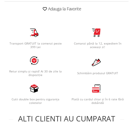
Adauga la Favorite
Transport GRATUIT la comenzi peste
Comanzi până la 12, expediem în
399 Lei
aceeași zi!
Retur simplu și rapid! Ai 30 de zile la
Schimbăm produsul GRATUIT
dispoziție
Cutii double box pentru siguranța
Plată cu cardul chiar și în 6 rate fără
coletelor
dobândă
ALTI CLIENTI AU CUMPARAT