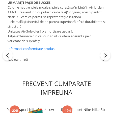
URMĂRIȚI PAȘII DE SUCCES.
Culorile neutre, piele moale și piele curată se îmbină în Air Jordan
1 Mid. Preluând indicii puternice de la AJ1 original, acești pantofi
clasici cu cerc vă permit să reprezentați o legendă.
Piele reală și sintetică de pe partea superioară oferă durabilitate și
structură.
Unitatea Air-Sole oferă o amortizare ușoară.
Talpa exterioară din cauciuc solid vă oferă aderență pe o
varietate de suprafețe.
Informatii conformitate produs
Review-uri
(0)
FRECVENT CUMPARATE
IMPREUNA
Pantofi sport Nike Dunk Low
Pantofi sport Nike Nike Sb
-20%
-17%