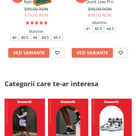
Retro Panda
Dunk Low Pro
599,00 RON
599,00 RON
479,00 RON
499,00 RON
Marime:
41
42.5
44.5
Marime:
40
40.5
44
44.5
45.5
VEZI VARIANTE
VEZI VARIANTE
Categorii care te-ar interesa