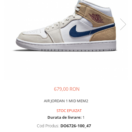
Tricouri copii
Pantaloni lungi copii
Bluze copii
Geci si veste copii
Pantaloni scurti Copii
Accesorii
Ingrijire incaltaminte
Sosete
Sepci
Rucsaci
Caciuli
679,00 RON
Genti si borsete
AIR JORDAN 1 MID MEM2
STOC EPUIZAT
Durata de livrare:
1
Cod Produs:
DO6726-100_47