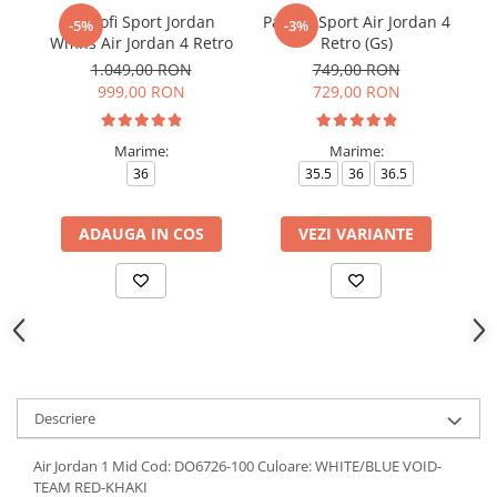
Pantofi Sport Jordan
Pantofi Sport Air Jordan 4
Pa
-5%
-3%
Wmns Air Jordan 4 Retro
Retro (Gs)
1.049,00 RON
749,00 RON
999,00 RON
729,00 RON
Marime:
Marime:
36
35.5
36
36.5
ADAUGA IN COS
VEZI VARIANTE
Descriere
Air Jordan 1 Mid Cod: DO6726-100 Culoare: WHITE/BLUE VOID-
TEAM RED-KHAKI