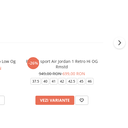
ro Low Og
Pantofi sport Air Jordan 1 Retro Hi OG
Pantofi 
-26%
-20%
Rmstd
N
74
949,00 RON
699,00 RON
40
37.5
40
41
42
42.5
45
46
VEZI VARIANTE
V