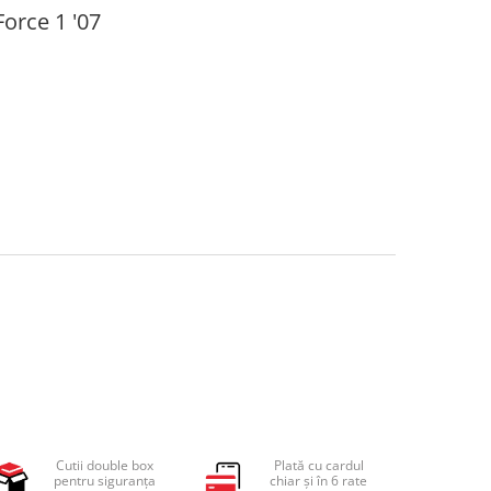
Force 1 '07
Cutii double box
Plată cu cardul
pentru siguranța
chiar și în 6 rate