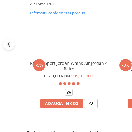
Air Force 1 '07
Informatii conformitate produs
Pantofi Sport Jordan Wmns Air Jordan 4
Pantof
-5%
-3%
Retro
1.049,00 RON
999,00 RON
36
ADAUGA IN COS