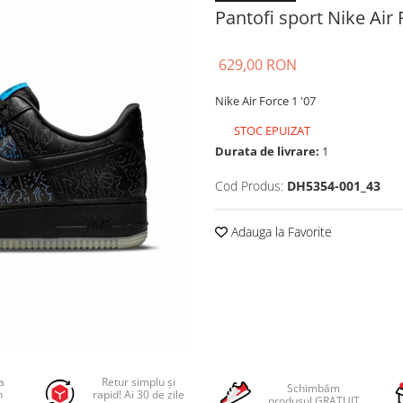
Pantofi sport Nike Air 
629,00 RON
Nike Air Force 1 '07
STOC EPUIZAT
Durata de livrare:
1
Cod Produs:
DH5354-001_43
Adauga la Favorite
a
Retur simplu și
Schimbăm
n
rapid! Ai 30 de zile
produsul GRATUIT