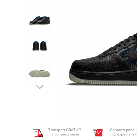
Tricouri copii
Pantaloni lungi copii
Bluze copii
Geci si veste copii
Pantaloni scurti Copii
Accesorii
Ingrijire incaltaminte
Sosete
Sepci
Rucsaci
Caciuli
Genti si borsete
Transport GRATUIT
Comanzi până l
la comenzi peste
12, expediem î