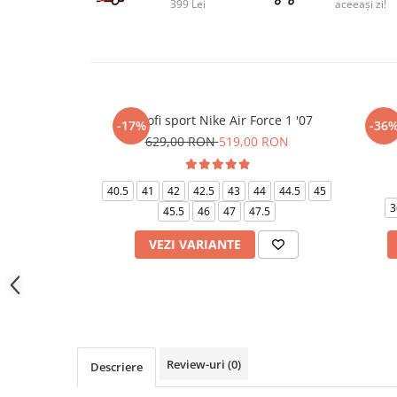
399 Lei
aceeași zi!
Pantofi sport Nike Air Force 1 '07
Pant
-17%
-36
629,00 RON
519,00 RON
40.5
41
42
42.5
43
44
44.5
45
3
45.5
46
47
47.5
VEZI VARIANTE
Review-uri
(0)
Descriere