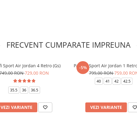
FRECVENT CUMPARATE IMPREUNA
i Sport Air Jordan 4 Retro (Gs)
Pantofi Sport Air Jordan 1 Ret
-5%
749,00 RON
729,00 RON
799,00 RON
759,00 RO
40
41
42
42.5
35.5
36
36.5
VEZI VARIANTE
VEZI VARIANTE