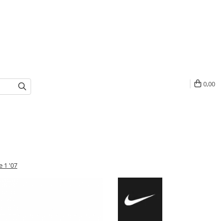
0,00
e 1 '07