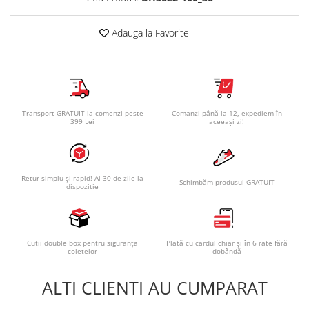
Adauga la Favorite
Transport GRATUIT la comenzi peste
Comanzi până la 12, expediem în
399 Lei
aceeași zi!
Retur simplu și rapid! Ai 30 de zile la
Schimbăm produsul GRATUIT
dispoziție
Cutii double box pentru siguranța
Plată cu cardul chiar și în 6 rate fără
coletelor
dobândă
ALTI CLIENTI AU CUMPARAT