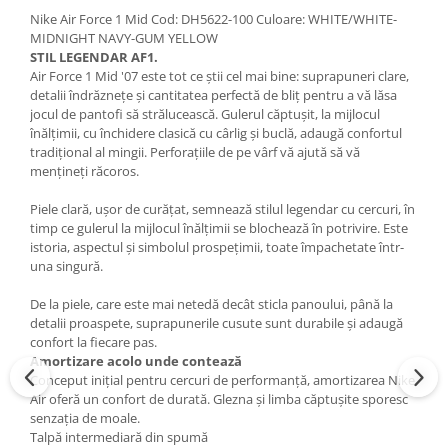
Nike Air Force 1 Mid Cod: DH5622-100 Culoare: WHITE/WHITE-
MIDNIGHT NAVY-GUM YELLOW
STIL LEGENDAR AF1.
Air Force 1 Mid '07 este tot ce știi cel mai bine: suprapuneri clare,
detalii îndrăznețe și cantitatea perfectă de bliț pentru a vă lăsa
jocul de pantofi să strălucească. Gulerul căptușit, la mijlocul
înălțimii, cu închidere clasică cu cârlig și buclă, adaugă confortul
tradițional al mingii. Perforațiile de pe vârf vă ajută să vă
mențineți răcoros.
Piele clară, ușor de curățat, semnează stilul legendar cu cercuri, în
timp ce gulerul la mijlocul înălțimii se blochează în potrivire. Este
istoria, aspectul și simbolul prospețimii, toate împachetate într-
una singură.
De la piele, care este mai netedă decât sticla panoului, până la
detalii proaspete, suprapunerile cusute sunt durabile și adaugă
confort la fiecare pas.
Amortizare acolo unde contează
Conceput inițial pentru cercuri de performanță, amortizarea Nike
Air oferă un confort de durată. Glezna și limba căptușite sporesc
senzația de moale.
Talpă intermediară din spumă