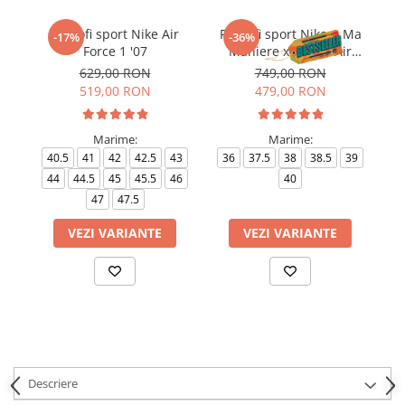
Pantofi sport Nike Air
Pantofi sport Nike A Ma
-17%
-36%
Force 1 '07
Maniere x Wmns Air
Force 1 Low 07
629,00 RON
749,00 RON
519,00 RON
479,00 RON
Marime:
Marime:
40.5
41
42
42.5
43
36
37.5
38
38.5
39
4
44
44.5
45
45.5
46
40
4
47
47.5
VEZI VARIANTE
VEZI VARIANTE
Descriere