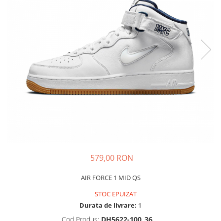
Tricouri copii
Pantaloni lungi copii
Bluze copii
Geci si veste copii
Pantaloni scurti Copii
Accesorii
Ingrijire incaltaminte
Sosete
Sepci
Rucsaci
Caciuli
Genti si borsete
579,00 RON
AIR FORCE 1 MID QS
STOC EPUIZAT
Durata de livrare:
1
Cod Produs:
DH5622-100_36