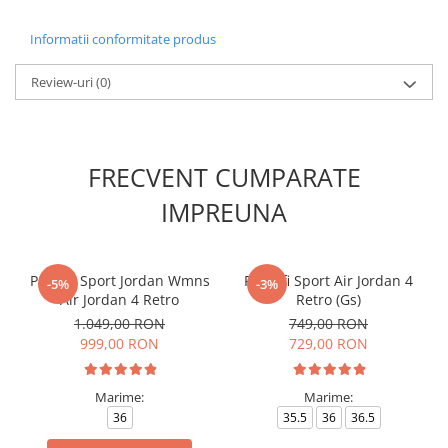
Informatii conformitate produs
Review-uri
(0)
FRECVENT CUMPARATE
IMPREUNA
Pantofi Sport Jordan Wmns
Pantofi Sport Air Jordan 4
-5%
-3%
Air Jordan 4 Retro
Retro (Gs)
1.049,00 RON
749,00 RON
999,00 RON
729,00 RON
Marime:
Marime:
36
35.5
36
36.5