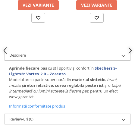
VEZI VARIANTE
VEZI VARIANTE
Descriere
Aprinde fiecare pas
cu stil sportiv și confort în
Skechers S-
Lights®: Vortex 2.0 – Zorento
.
Modelul are o parte superioară din
material sintetic
,
branț
moale
,
șireturi elastice
,
curea reglabilă peste rist
și o
talpă
intermediară cu lumini activate la fiecare pas
, pentru un efect
wow garantat.
Informatii conformitate produs
Review-uri
(0)