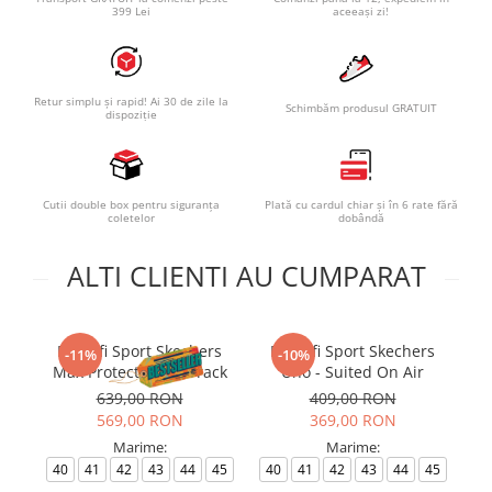
399 Lei
aceeași zi!
Retur simplu și rapid! Ai 30 de zile la
Schimbăm produsul GRATUIT
dispoziție
Cutii double box pentru siguranța
Plată cu cardul chiar și în 6 rate fără
coletelor
dobândă
ALTI CLIENTI AU CUMPARAT
Pantofi Sport Skechers
Pantofi Sport Skechers
P
-11%
-10%
Max Protect - Fast Track
Uno - Suited On Air
639,00 RON
409,00 RON
569,00 RON
369,00 RON
Marime:
Marime:
40
41
42
43
44
45
40
41
42
43
44
45