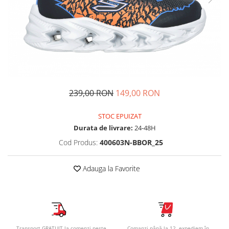
Tricouri copii
Pantaloni lungi copii
Bluze copii
Geci si veste copii
Pantaloni scurti Copii
Accesorii
Ingrijire incaltaminte
239,00 RON
149,00 RON
Sosete
Sepci
STOC EPUIZAT
Durata de livrare:
24-48H
Rucsaci
Caciuli
Cod Produs:
400603N-BBOR_25
Genti si borsete
Adauga la Favorite
Transport GRATUIT la comenzi peste
Comanzi până la 12, expediem în