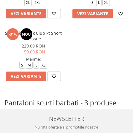
XL
2XL
S
L
XL
VEZI VARIANTE
VEZI VARIANTE
Sort Nike M Nk Club Ft Short
-31%
NOU
Reissue
229,00 RON
159,00 RON
Marime:
S
M
L
XL
VEZI VARIANTE
Pantaloni scurti barbati - 3 produse
NEWSLETTER
Nu rata ofertele si promotiile noastre