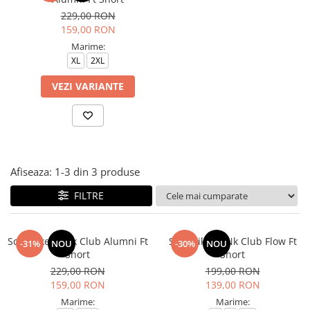
Tricouri copii
229,00 RON
Pantaloni lungi copii
159,00 RON
Bluze copii
Marime:
XL
2XL
Geci si veste copii
Pantaloni scurti Copii
VEZI VARIANTE
Accesorii
Ingrijire incaltaminte
Sosete
Sepci
Afiseaza:
1-
3
din
3
produse
Rucsaci
Caciuli
FILTRE
Genti si borsete
Sort Nike M Nk Club Alumni Ft
Sort Nike M Nk Club Flow Ft
-31%
NOU
-30%
NOU
Short
Short
229,00 RON
199,00 RON
159,00 RON
139,00 RON
Marime:
Marime: