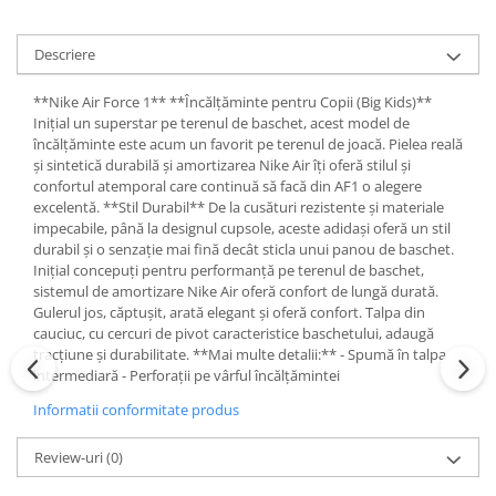
Descriere
**Nike Air Force 1** **Încălțăminte pentru Copii (Big Kids)**
Inițial un superstar pe terenul de baschet, acest model de
încălțăminte este acum un favorit pe terenul de joacă. Pielea reală
și sintetică durabilă și amortizarea Nike Air îți oferă stilul și
confortul atemporal care continuă să facă din AF1 o alegere
excelentă. **Stil Durabil** De la cusături rezistente și materiale
impecabile, până la designul cupsole, aceste adidași oferă un stil
durabil și o senzație mai fină decât sticla unui panou de baschet.
Inițial concepuți pentru performanță pe terenul de baschet,
sistemul de amortizare Nike Air oferă confort de lungă durată.
Gulerul jos, căptușit, arată elegant și oferă confort. Talpa din
cauciuc, cu cercuri de pivot caracteristice baschetului, adaugă
tracțiune și durabilitate. **Mai multe detalii:** - Spumă în talpa
intermediară - Perforații pe vârful încălțămintei
Informatii conformitate produs
Review-uri
(0)