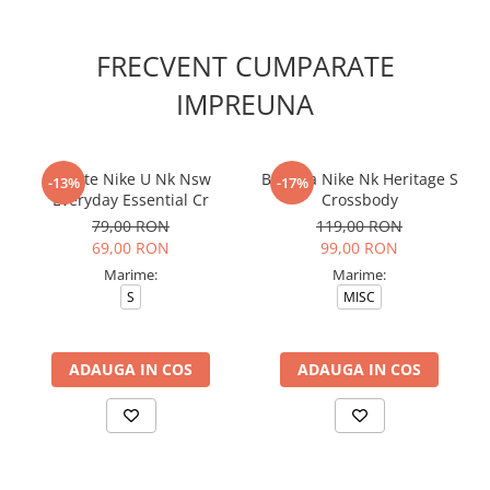
FRECVENT CUMPARATE
IMPREUNA
Sosete Nike U Nk Nsw
Borseta Nike Nk Heritage S
-13%
-17%
Everyday Essential Cr
Crossbody
79,00 RON
119,00 RON
69,00 RON
99,00 RON
Marime:
Marime:
S
MISC
ADAUGA IN COS
ADAUGA IN COS