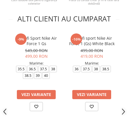
Cutii double box pentru siguranța
Plată cu cardul chiar și în 6 rate fără
coletelor
dobândă
ALTI CLIENTI AU CUMPARAT
Pantofi Sport Nike Air
Pantofi sport Nike Air
-9%
-16%
Force 1 Gs
Force 1 (Gs) White Black
549,00 RON
499,00 RON
499,00 RON
419,00 RON
Marime:
Marime:
35.5
36.5
37.5
38
36
37.5
38
38.5
3
38.5
39
40
VEZI VARIANTE
VEZI VARIANTE