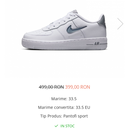
Tricouri copii
Pantaloni lungi copii
Bluze copii
Geci si veste copii
Pantaloni scurti Copii
Accesorii
Ingrijire incaltaminte
Sosete
Sepci
Rucsaci
Caciuli
499,00 RON
399,00 RON
Genti si borsete
Marime
:
33.5
Marime convertita
:
33.5 EU
Tip Produs
:
Pantofi sport
IN STOC