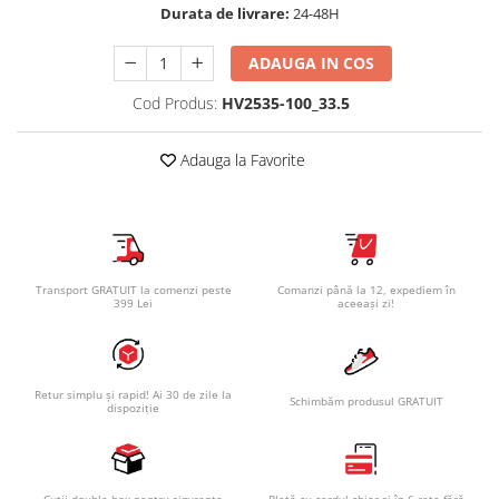
Durata de livrare:
24-48H
ADAUGA IN COS
Cod Produs:
HV2535-100_33.5
Adauga la Favorite
Transport GRATUIT la comenzi peste
Comanzi până la 12, expediem în
399 Lei
aceeași zi!
Retur simplu și rapid! Ai 30 de zile la
Schimbăm produsul GRATUIT
dispoziție