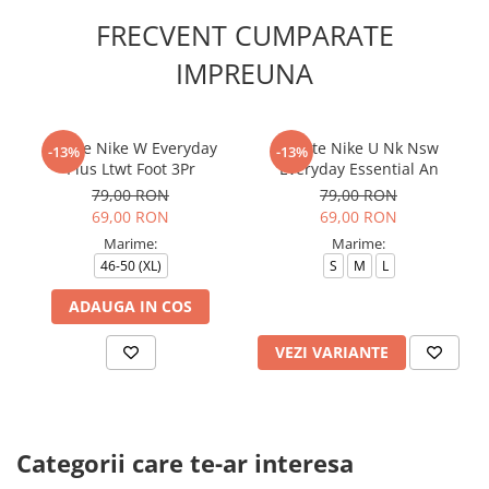
FRECVENT CUMPARATE
IMPREUNA
Sosete Nike W Everyday
Sosete Nike U Nk Nsw
-13%
-13%
Plus Ltwt Foot 3Pr
Everyday Essential An
79,00 RON
79,00 RON
69,00 RON
69,00 RON
Marime:
Marime:
46-50 (XL)
S
M
L
ADAUGA IN COS
VEZI VARIANTE
Categorii care te-ar interesa