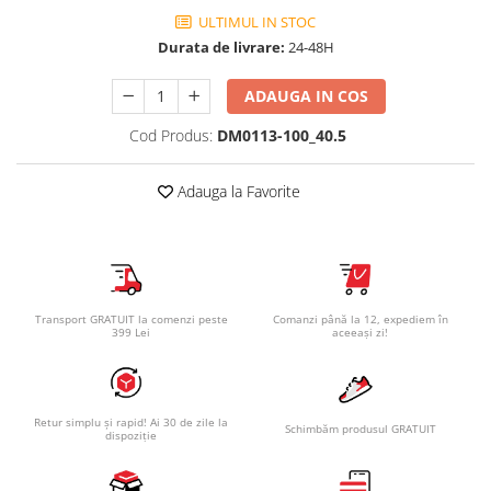
ULTIMUL IN STOC
Durata de livrare:
24-48H
ADAUGA IN COS
Cod Produs:
DM0113-100_40.5
Adauga la Favorite
Transport GRATUIT la comenzi peste
Comanzi până la 12, expediem în
399 Lei
aceeași zi!
Retur simplu și rapid! Ai 30 de zile la
Schimbăm produsul GRATUIT
dispoziție