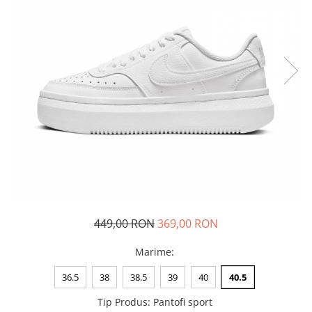
Tricouri copii
Pantaloni lungi copii
Bluze copii
Geci si veste copii
Pantaloni scurti Copii
Accesorii
Ingrijire incaltaminte
Sosete
Sepci
Rucsaci
Caciuli
Genti si borsete
449,00 RON
369,00 RON
Marime
:
36.5
38
38.5
39
40
40.5
Tip Produs
:
Pantofi sport