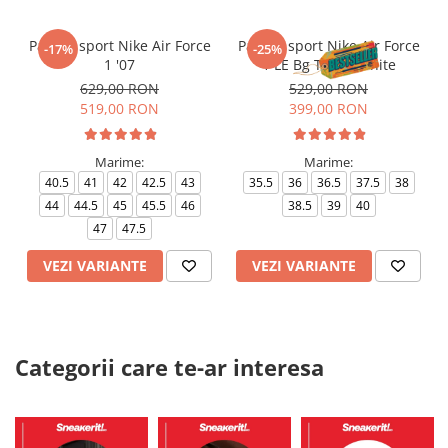
Pantofi sport Nike Air Force
Pantofi sport Nike Air Force
-17%
-25%
1 '07
1 LE Bg Triple White
629,00 RON
529,00 RON
519,00 RON
399,00 RON
Marime:
Marime:
40.5
41
42
42.5
43
35.5
36
36.5
37.5
38
44
44.5
45
45.5
46
38.5
39
40
47
47.5
VEZI VARIANTE
VEZI VARIANTE
Categorii care te-ar interesa