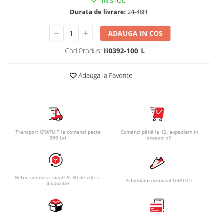
IN STOC
Durata de livrare:
24-48H
ADAUGA IN COS
Cod Produs:
II0392-100_L
Adauga la Favorite
Transport GRATUIT la comenzi peste
Comanzi până la 12, expediem în
399 Lei
aceeași zi!
Retur simplu și rapid! Ai 30 de zile la
Schimbăm produsul GRATUIT
dispoziție