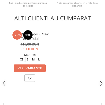
Cutii double box pentru siguranța
Plată cu cardul chiar și în 6 rate fără
coletelor
dobândă
ALTI CLIENTI AU CUMPARAT
Tricou Nike Copii K Nsw
-25%
NOU
Tee Official
119,00 RON
89,00 RON
Marime:
XS
S
M
L
VEZI VARIANTE