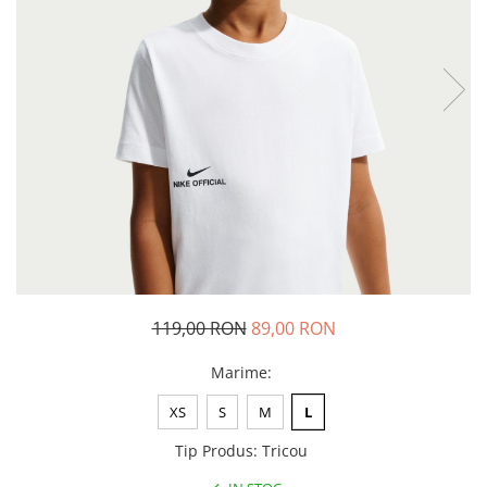
Tricouri copii
Pantaloni lungi copii
Bluze copii
Geci si veste copii
Pantaloni scurti Copii
Accesorii
Ingrijire incaltaminte
Sosete
Sepci
Rucsaci
Caciuli
119,00 RON
89,00 RON
Genti si borsete
Marime
:
XS
S
M
L
Tip Produs
:
Tricou