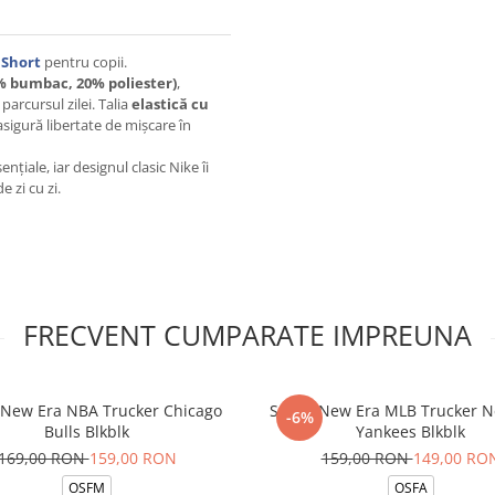
 Short
pentru copii.
% bumbac, 20% poliester)
,
 parcursul zilei. Talia
elastică cu
sigură libertate de mișcare în
țiale, iar designul clasic Nike îi
e zi cu zi.
FRECVENT CUMPARATE IMPREUNA
 New Era NBA Trucker Chicago
Sapca New Era MLB Trucker N
-6%
Bulls Blkblk
Yankees Blkblk
169,00 RON
159,00 RON
159,00 RON
149,00 RO
OSFM
OSFA