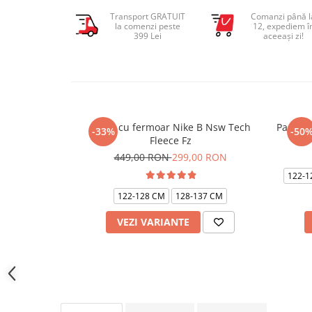
Transport GRATUIT
Comanzi până l
la comenzi peste
12, expediem î
399 Lei
aceeași zi!
Bluza cu fermoar Nike B Nsw Tech
Pantalo
-33%
-50
Fleece Fz
449,00 RON
299,00 RON
122-1
122-128 CM
128-137 CM
VEZI VARIANTE