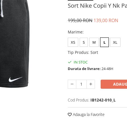
Sort Nike Copii Y Nk P
199,00 RON
139,00 RON
Marime
:
XS
S
M
L
XL
Tip Produs
:
Sort
IN STOC
Durata de livrare:
24-48H
ADAUG
Cod Produs:
IB1242-010_L
Adauga la Favorite