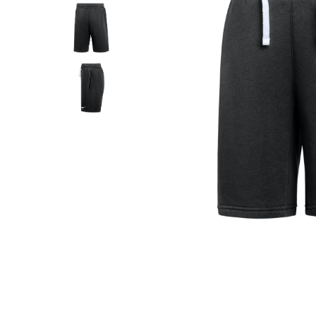
Tricouri copii
Pantaloni lungi copii
Bluze copii
Geci si veste copii
Pantaloni scurti Copii
Accesorii
Ingrijire incaltaminte
Sosete
Sepci
Rucsaci
Caciuli
Genti si borsete