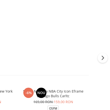
ew York
Sapca New Era NBA City Icon Eframe
Sap
-6%
NOU
-22%
Chicago Bulls Carltc
31
N
169,00 RON
159,00 RON
OSFM