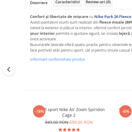
Caracteristici
Review-uri
(0)
Descriere
Confort și libertate de mișcare
cu
Nike Park 26 Fleece
Acești pantaloni scurți sunt realizați din
fleece moale (80
neted la exterior și plăcut la interior, oferind confort pe tot
șnur interior
permite o ajustare sigură, iar croiala
lejeră
a
orice activitate.
Buzunarele laterale oferă spațiu practic pentru obiectele esen
face potriviți atât pentru sport, cât și pentru ținute casual d
Informatii conformitate produs
Pantofi sport Nike Air Zoom Spiridon
Sapca
-18%
-6%
Cage 2
849,00 RON
699,00 RON