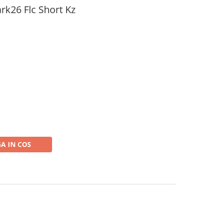
ark26 Flc Short Kz
A IN COS