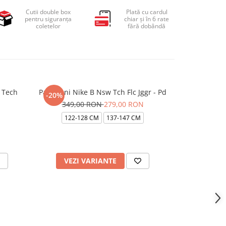
Cutii double box
Plată cu cardul
pentru siguranța
chiar și în 6 rate
coletelor
fără dobândă
 Tech
Pantaloni Nike B Nsw Tch Flc Jggr - Pd
Pantaloni Ni
-20%
-23%
349,00 RON
279,00 RON
349,
122-128 CM
137-147 CM
137-147 CM
VEZI VARIANTE
VEZI