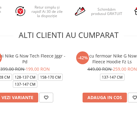
a
Retur simplu și
Schimbăm
n
rapid! Ai 30 de zile
produsul GRATUIT
la dispoziție
ALTI CLIENTI AU CUMPARAT
ni Nike G Nsw Tech Fleece Jggr -
Bluza cu fermoar Nike G Nsw
%
-42%
Pd
Fleece Hoodie Fz Ls
399,00 RON
199,00 RON
449,00 RON
259,00 RON
28 CM
128-137 CM
158-170 CM
137-147 CM
137-147 CM
VEZI VARIANTE
ADAUGA IN COS