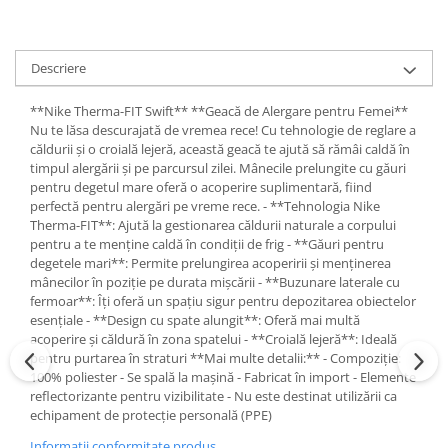
Descriere
**Nike Therma-FIT Swift** **Geacă de Alergare pentru Femei**
Nu te lăsa descurajată de vremea rece! Cu tehnologie de reglare a
căldurii și o croială lejeră, această geacă te ajută să rămâi caldă în
timpul alergării și pe parcursul zilei. Mânecile prelungite cu găuri
pentru degetul mare oferă o acoperire suplimentară, fiind
perfectă pentru alergări pe vreme rece. - **Tehnologia Nike
Therma-FIT**: Ajută la gestionarea căldurii naturale a corpului
pentru a te menține caldă în condiții de frig - **Găuri pentru
degetele mari**: Permite prelungirea acoperirii și menținerea
mânecilor în poziție pe durata mișcării - **Buzunare laterale cu
fermoar**: Îți oferă un spațiu sigur pentru depozitarea obiectelor
esențiale - **Design cu spate alungit**: Oferă mai multă
acoperire și căldură în zona spatelui - **Croială lejeră**: Ideală
pentru purtarea în straturi **Mai multe detalii:** - Compoziție:
100% poliester - Se spală la mașină - Fabricat în import - Elemente
reflectorizante pentru vizibilitate - Nu este destinat utilizării ca
echipament de protecție personală (PPE)
Informatii conformitate produs