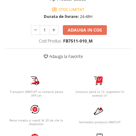
STOC LIMITAT
Durata de livrare:
24-48H
ADAUGA IN COS
Cod Produs:
FB7511-010_M
Adauga la Favorite
Transport GRATUIT la comenzi peste
Comanzi până la 12, expediem în
399 Lei
aceeași zi!
Retur simplu și rapid! Ai 30 de zile la
Schimbăm produsul GRATUIT
dispoziție