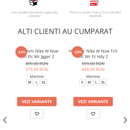
Cutii double box pentru siguranța
Plată cu cardul chiar și în 6 rate fără
coletelor
dobândă
ALTI CLIENTI AU CUMPARAT
Pantaloni Nike W Nsw
Hanorac Nike W Nsw Tch
Bl
-24%
-25%
Tch Flc Mr Jgger 2
Flc Wr Fz Hdy 2
N
499,00 RON
599,00 RON
379,00 RON
449,00 RON
Marime:
Marime:
M
L
XL
S
M
L
XL
VEZI VARIANTE
VEZI VARIANTE