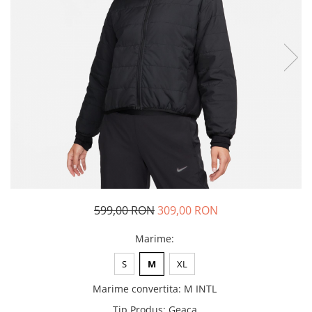
Tricouri copii
Pantaloni lungi copii
Bluze copii
Geci si veste copii
Pantaloni scurti Copii
Accesorii
Ingrijire incaltaminte
Sosete
Sepci
Rucsaci
Caciuli
599,00 RON
309,00 RON
Genti si borsete
Marime
:
S
M
XL
Marime convertita
:
M INTL
Tip Produs
:
Geaca