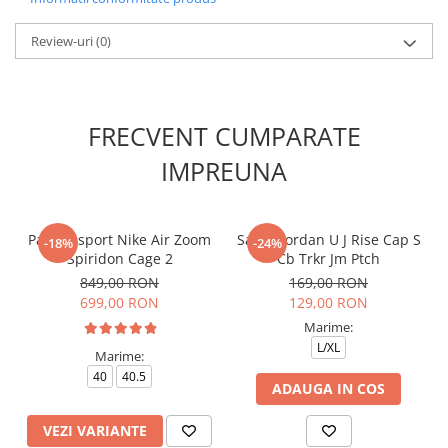
Review-uri
(0)
FRECVENT CUMPARATE
IMPREUNA
Pantofi sport Nike Air Zoom
Sapca Jordan U J Rise Cap S
-18%
-24%
Spiridon Cage 2
Cb Trkr Jm Ptch
849,00 RON
169,00 RON
699,00 RON
129,00 RON
Marime:
L/XL
Marime:
40
40.5
ADAUGA IN COS
VEZI VARIANTE