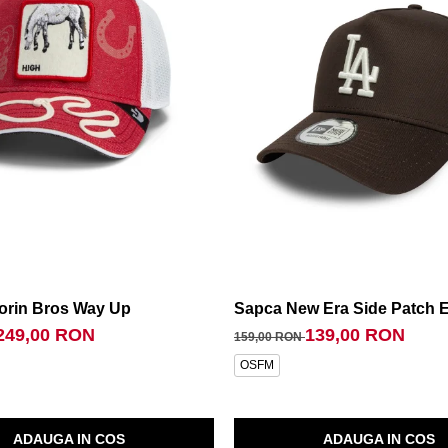
Sox Gm Otc
orin Bros Way Up
Sapca New Era Side Patch 
249,00 RON
139,00 RON
159,00 RON
OSFM
ADAUGA IN COS
ADAUGA IN COS