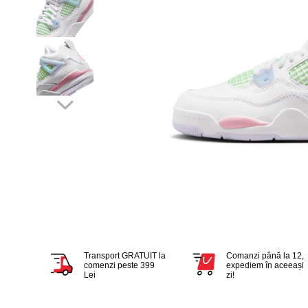
Tricouri copii
Pantaloni lungi copii
Bluze copii
Geci si veste copii
Pantaloni scurti Copii
Accesorii
Ingrijire incaltaminte
Sosete
Sepci
Rucsaci
Caciuli
Genti si borsete
Transport GRATUIT la
Comanzi până la 12,
comenzi peste 399
expediem în aceeași
Lei
zi!