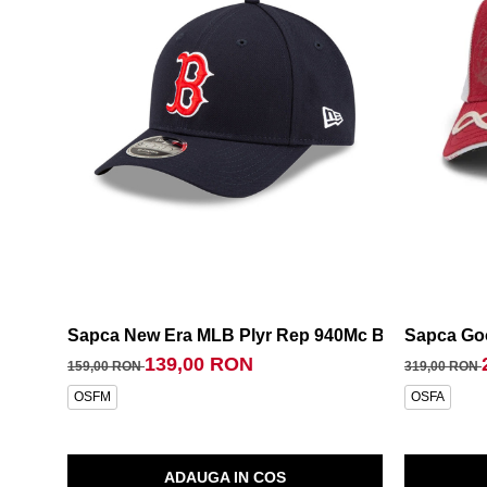
Sapca New Era MLB Plyr Rep 940Mc Boston Red 
Sapca Go
139,00 RON
159,00 RON
319,00 RON
OSFM
OSFA
ADAUGA IN COS