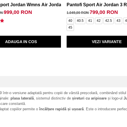
Sport Jordan Wmns Air Jordan 4 Retro
Pantofi Sport Air Jordan 3 
999,00 RON
799,00 RON
ON
1.049,00 RON
40
40.5
41
42
42.5
43
4
45
ADAUGA IN COS
VEZI VARIANTE
 într-o versiune adaptată pentru copiii de vârstă preșcolară, combinând stilul 
ginale:
plasa laterală
, sistemul distinctiv de
șireturi cu aripioare
și logo-ul
J
ișcare constantă.
adaptat copiilor permite o
încălțare rapidă și ușoară
. Este o introducere perfe