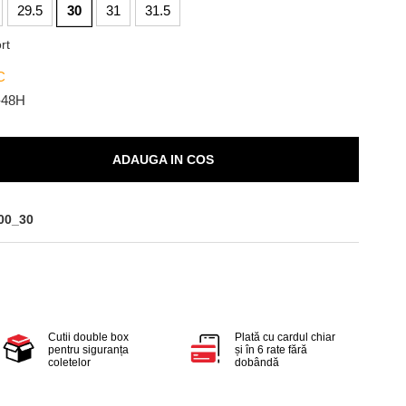
29.5
30
31
31.5
rt
C
-48H
ADAUGA IN COS
00_30
Cutii double box
Plată cu cardul chiar
pentru siguranța
și în 6 rate fără
coletelor
dobândă