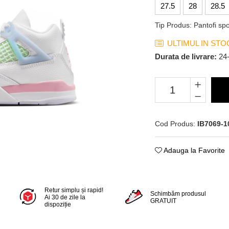
27.5
28
28.5
Tip Produs
:
Pantofi spo
ULTIMUL IN STO
Durata de livrare:
24
Cod Produs:
IB7069-1
Adauga la Favorite
Retur simplu și rapid!
Schimbăm produsul
Ai 30 de zile la
GRATUIT
dispoziție