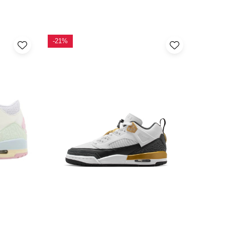
-21%
-29%