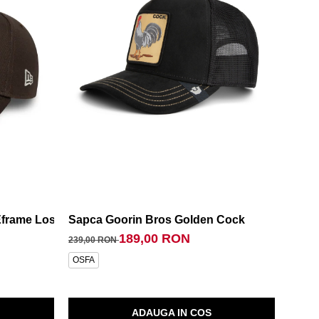
Eframe Los Angeles Dodgers Brs
Sapca Goorin Bros Golden Cock
Soset
189,00 RON
239,00 RON
79,00
OSFA
S
ADAUGA IN COS