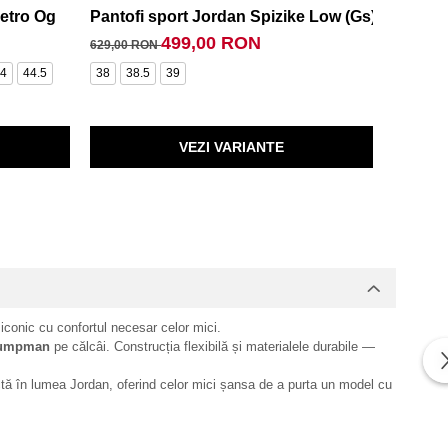
Retro Og
Pantofi sport Jordan Spizike Low (Gs)
Pantofi
499,00 RON
629,00 RON
849,00 
4
44.5
38
38.5
39
40
40.
VEZI VARIANTE
iconic cu confortul necesar celor mici.
umpman
pe călcâi. Construcția flexibilă și materialele durabile —
ctă în lumea Jordan, oferind celor mici șansa de a purta un model cu