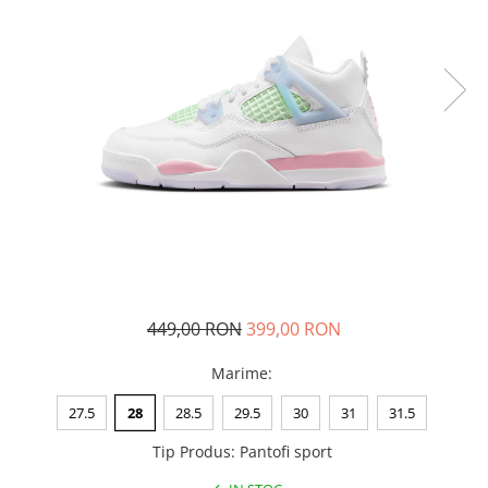
Tricouri copii
Pantaloni lungi copii
Bluze copii
Geci si veste copii
Pantaloni scurti Copii
Accesorii
Ingrijire incaltaminte
Sosete
Sepci
Rucsaci
Caciuli
449,00 RON
399,00 RON
Genti si borsete
Marime
:
27.5
28
28.5
29.5
30
31
31.5
Tip Produs
:
Pantofi sport