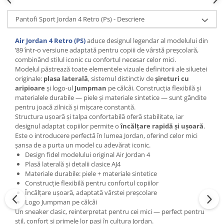
Pantofi Sport Jordan 4 Retro (Ps) - Descriere
Air Jordan 4 Retro (PS)
aduce designul legendar al modelului din
’89 într-o versiune adaptată pentru copiii de vârstă preșcolară,
combinând stilul iconic cu confortul necesar celor mici.
Modelul păstrează toate elementele vizuale definitorii ale siluetei
originale:
plasa laterală
, sistemul distinctiv de
șireturi cu
aripioare
și logo-ul
Jumpman
pe călcâi. Construcția flexibilă și
materialele durabile — piele și materiale sintetice — sunt gândite
pentru joacă zilnică și mișcare constantă.
Structura ușoară și talpa confortabilă oferă stabilitate, iar
designul adaptat copiilor permite o
încălțare rapidă și ușoară
.
Este o introducere perfectă în lumea Jordan, oferind celor mici
șansa de a purta un model cu adevărat iconic.
Design fidel modelului original Air Jordan 4
Plasă laterală și detalii clasice AJ4
Materiale durabile: piele + materiale sintetice
Construcție flexibilă pentru confortul copiilor
Încălțare ușoară, adaptată vârstei preșcolare
Logo Jumpman pe călcâi
Un sneaker clasic, reinterpretat pentru cei mici — perfect pentru
stil, confort și primele lor pași în cultura Jordan.