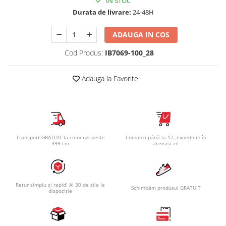
IN STOC
Durata de livrare:
24-48H
ADAUGA IN COS
Cod Produs:
IB7069-100_28
Adauga la Favorite
Transport GRATUIT la comenzi peste
Comanzi până la 12, expediem în
399 Lei
aceeași zi!
Retur simplu și rapid! Ai 30 de zile la
Schimbăm produsul GRATUIT
dispoziție