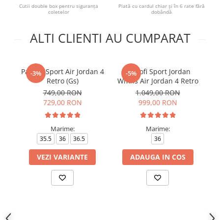
Cutii double box pentru siguranța
Plată cu cardul chiar și în 6 rate fără
coletelor
dobândă
ALTI CLIENTI AU CUMPARAT
Pantofi Sport Air Jordan 4
Pantofi Sport Jordan
Pa
-3%
-5%
Retro (Gs)
Wmns Air Jordan 4 Retro
749,00 RON
1.049,00 RON
729,00 RON
999,00 RON
4
Marime:
Marime:
35.5
36
36.5
36
VEZI VARIANTE
ADAUGA IN COS