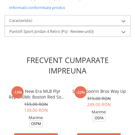
Informatii conformitate produs
Caracteristici
Pantofi Sport Jordan 4 Retro (Ps) - Review-uri
(0)
FRECVENT CUMPARATE
IMPREUNA
Sapca New Era MLB Plyr
Sapca Goorin Bros Way Up
-13%
-22%
Rep 940Mc Boston Red Sox
319,00 RON
Gm Otc
159,00 RON
249,00 RON
139,00 RON
Marime:
Marime:
OSFA
OSFM