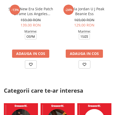
Sapca New Era Side Patch
Caciula Jordan U J Peak
-13%
-24%
Eframe Los Angeles
Beanie Ess
Dodgers Brs
159,00 RON
169,00 RON
139,00 RON
129,00 RON
Marime:
Marime:
OSFM
1SIZE
ADAUGA IN COS
ADAUGA IN COS
Categorii care te-ar interesa