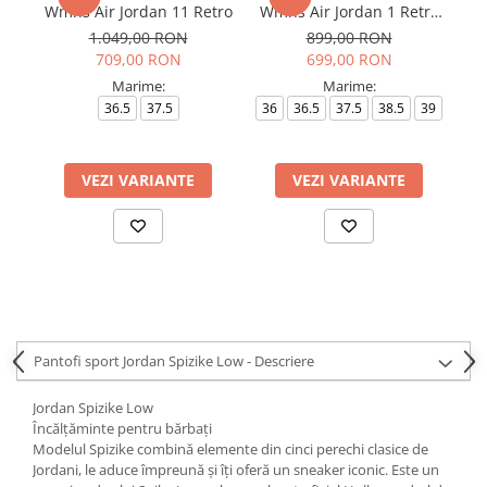
Wmns Air Jordan 11 Retro
Wmns Air Jordan 1 Retro
Hi Og
1.049,00 RON
899,00 RON
709,00 RON
699,00 RON
Marime:
Marime:
36.5
37.5
36
36.5
37.5
38.5
39
VEZI VARIANTE
VEZI VARIANTE
Pantofi sport Jordan Spizike Low - Descriere
Jordan Spizike Low
Încălțăminte pentru bărbați
Modelul Spizike combină elemente din cinci perechi clasice de
Jordani, le aduce împreună și îți oferă un sneaker iconic. Este un