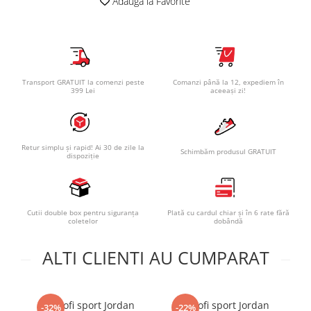
Adauga la Favorite
Transport GRATUIT la comenzi peste
Comanzi până la 12, expediem în
399 Lei
aceeași zi!
Retur simplu și rapid! Ai 30 de zile la
Schimbăm produsul GRATUIT
dispoziție
Cutii double box pentru siguranța
Plată cu cardul chiar și în 6 rate fără
coletelor
dobândă
ALTI CLIENTI AU CUMPARAT
Pantofi sport Jordan
Pantofi sport Jordan
P
-32%
-22%