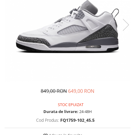
Tricouri copii
Pantaloni lungi copii
Bluze copii
Geci si veste copii
Pantaloni scurti Copii
Accesorii
Ingrijire incaltaminte
Sosete
Sepci
Rucsaci
Caciuli
849,00 RON
649,00 RON
Genti si borsete
STOC EPUIZAT
Durata de livrare:
24-48H
Cod Produs:
FQ1759-102_45.5