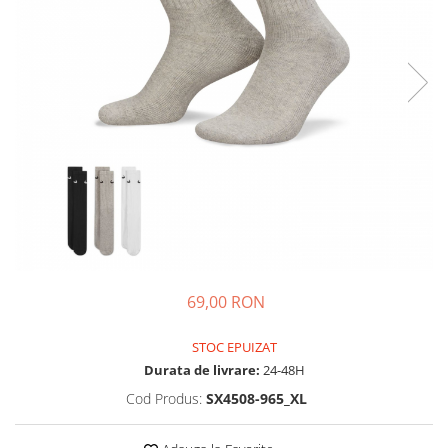
Tricouri copii
Pantaloni lungi copii
Bluze copii
Geci si veste copii
Pantaloni scurti Copii
Accesorii
Ingrijire incaltaminte
Sosete
Sepci
Rucsaci
Caciuli
69,00 RON
Genti si borsete
STOC EPUIZAT
Durata de livrare:
24-48H
Cod Produs:
SX4508-965_XL