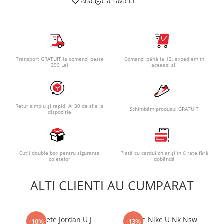
Adauga la Favorite
Transport GRATUIT la comenzi peste
Comanzi până la 12, expediem în
399 Lei
aceeași zi!
Retur simplu și rapid! Ai 30 de zile la
Schimbăm produsul GRATUIT
dispoziție
Cutii double box pentru siguranța
Plată cu cardul chiar și în 6 rate fără
coletelor
dobândă
ALTI CLIENTI AU CUMPARAT
Sosete Jordan U J
Sosete Nike U Nk Nsw
So
-10%
-13%