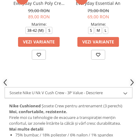
Everyday Cush Poly Crew
Everyday Essential An
3Pr
99,00 RON
79,00 RON
89,00 RON
69,00 RON
Marime:
Marime:
38-42 (M)
S
S
M
L
VEZI VARIANTE
VEZI VARIANTE
Sosete Nike U Nk V Cush Crew - 3P Value - Descriere
Nike Cushioned
Șosete Crew pentru antrenament (3 perechi)
Moi, confortabile, rezistente.
Firele moi cu tehnologie de evacuare a transpirației mențin
confortul, iar zonele întărite la călcâi și vârf cresc durabilitatea.
Mai multe detalii
75% bumbac / 18% poliester / 6% nailon / 1% spandex