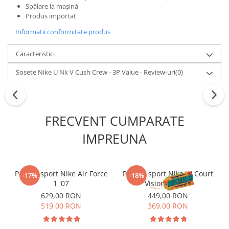
Spălare la mașină
Produs importat
Informatii conformitate produs
Caracteristici
Sosete Nike U Nk V Cush Crew - 3P Value - Review-uri
(0)
FRECVENT CUMPARATE
IMPREUNA
Pantofi sport Nike Air Force
Pantofi sport Nike W Court
-17%
-18%
1 '07
Vision Alta Ltr
629,00 RON
449,00 RON
519,00 RON
369,00 RON