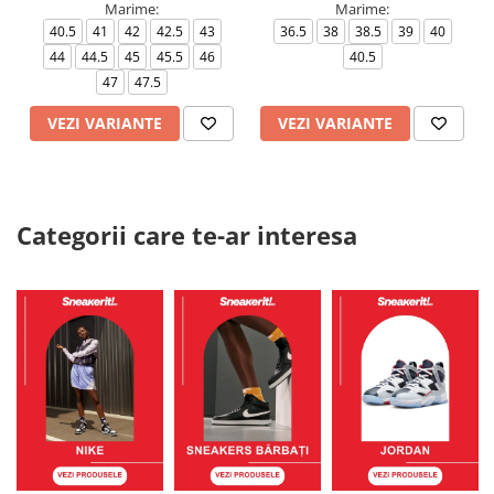
Marime:
Marime:
40.5
41
42
42.5
43
36.5
38
38.5
39
40
44
44.5
45
45.5
46
40.5
47
47.5
VEZI VARIANTE
VEZI VARIANTE
Categorii care te-ar interesa