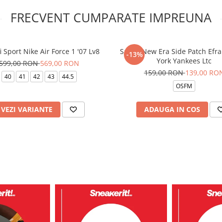
FRECVENT CUMPARATE IMPREUNA
i Sport Nike Air Force 1 '07 Lv8
Sapca New Era Side Patch Ef
-13%
York Yankees Ltc
599,00 RON
569,00 RON
159,00 RON
139,00 RO
40
41
42
43
44.5
OSFM
VEZI VARIANTE
ADAUGA IN COS