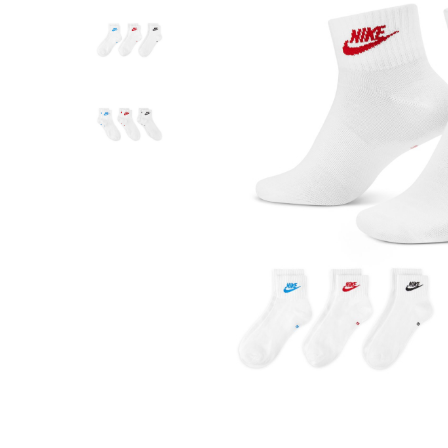
Tricouri copii
Pantaloni lungi copii
Bluze copii
Geci si veste copii
Pantaloni scurti Copii
Accesorii
Ingrijire incaltaminte
Sosete
Sepci
Rucsaci
Caciuli
Genti si borsete