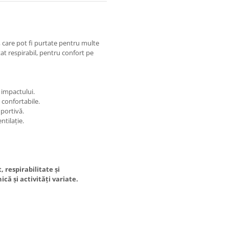
, care pot fi purtate pentru multe
tat respirabil, pentru confort pe
 impactului.
 confortabile.
uportivă.
ntilație.
 respirabilitate și
ică și activități variate.