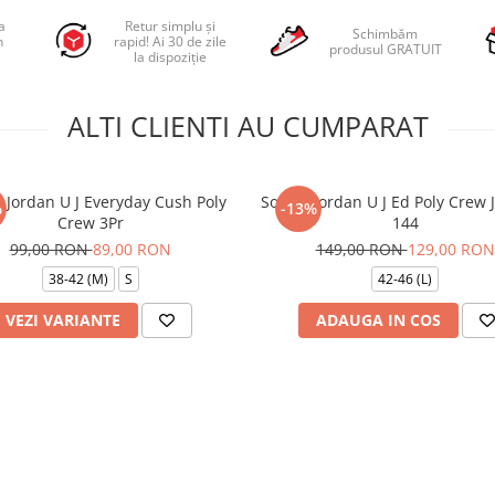
a
Retur simplu și
Schimbăm
n
rapid! Ai 30 de zile
produsul GRATUIT
la dispoziție
ALTI CLIENTI AU CUMPARAT
 Jordan U J Everyday Cush Poly
Sosete Jordan U J Ed Poly Crew J
%
-13%
Crew 3Pr
144
99,00 RON
89,00 RON
149,00 RON
129,00 RON
38-42 (M)
S
42-46 (L)
VEZI VARIANTE
ADAUGA IN COS