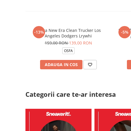
Sapca New Era Clean Trucker Los
Pantof
-13%
-5%
Angeles Dodgers Lrywhi
159,00 RON
139,00 RON
OSFA
ADAUGA IN COS
Categorii care te-ar interesa