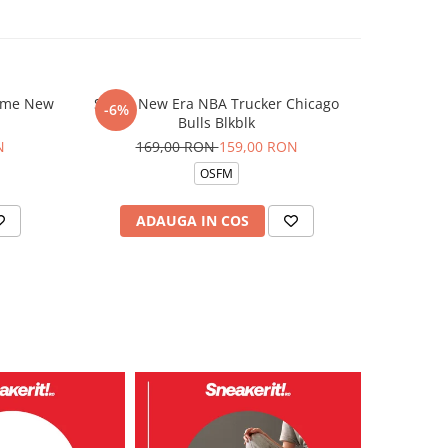
rame New
Sapca New Era NBA Trucker Chicago
Pantofi s
-6%
-19%
Bulls Blkblk
42
N
169,00 RON
159,00 RON
OSFM
ADAUGA IN COS
V