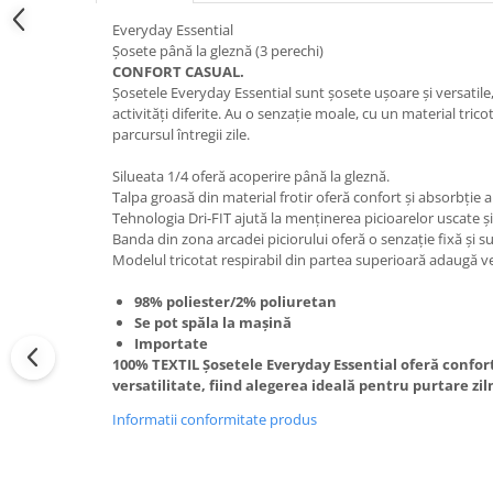
Everyday Essential
Șosete până la gleznă (3 perechi)
CONFORT CASUAL.
Șosetele Everyday Essential sunt șosete ușoare și versatile
activități diferite. Au o senzație moale, cu un material trico
parcursul întregii zile.
Silueata 1/4 oferă acoperire până la gleznă.
Talpa groasă din material frotir oferă confort și absorbție a
Tehnologia Dri-FIT ajută la menținerea picioarelor uscate și
Banda din zona arcadei piciorului oferă o senzație fixă și s
Modelul tricotat respirabil din partea superioară adaugă ve
98% poliester/2% poliuretan
Se pot spăla la mașină
Importate
100% TEXTIL Șosetele Everyday Essential oferă confort,
versatilitate, fiind alegerea ideală pentru purtare ziln
Informatii conformitate produs