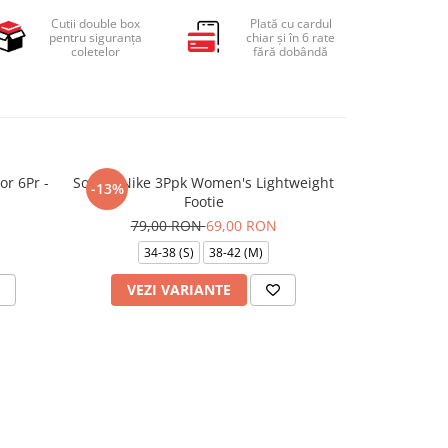
Cutii double box
Plată cu cardul
pentru siguranța
chiar și în 6 rate
coletelor
fără dobândă
or 6Pr -
Sosete Nike 3Ppk Women's Lightweight
Sosete Jorda
-13%
-10%
Footie
A
79,00 RON
69,00 RON
99,
34-38 (S)
38-42 (M)
VEZI VARIANTE
ADAU