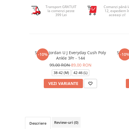
Transport GRATUIT
Comanzi până l
la comenzi peste
12, expediem î
399 Lei
aceeași zi!
Sosete Jordan U J Everyday Cush Poly
Sosete
-10%
-10
Ankle 3Pr - 144
99,00 RON
89,00 RON
38-42 (M)
42-46 (L)
VEZI VARIANTE
Review-uri
(0)
Descriere