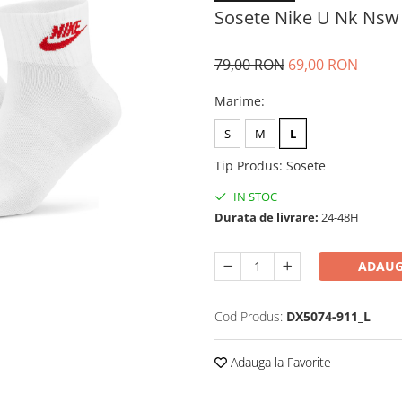
Sosete Nike U Nk Nsw 
79,00 RON
69,00 RON
Marime
:
S
M
L
Tip Produs
:
Sosete
IN STOC
Durata de livrare:
24-48H
ADAUG
Cod Produs:
DX5074-911_L
Adauga la Favorite